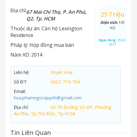
Địa chỉ:
67 Mai Chí Thọ, P. An Phú,
25 Triệu
Q2. Tp. HCM
Diện tích:
101
Thuộc dự án:
Căn hộ Lexington
m2
Residence
Ngày đăng:
29-03-
Pháp lý:
Hợp đồng mua bán
2017
Năm XD:
2014
Liên hệ:
Phạm Hoa
Số ĐT:
0902 716 766
Email:
hoa.phamngocquynh@gmail.com
Địa chỉ:
Số 70 Đường 52-AP, Phường
An Phú, Tp.Thủ Đức, Tp.HCM
Tin Liên Quan