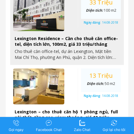
33 Triệu
Diện tích:
100 m2
Ngày đăng:
14-08-2018
Lexington Residence – Cần cho thuê căn office-
tel, diện tích lớn, 100m2, giá 33 triệu/tháng
Cho thuê căn office-tel, dự án Lexington, Mặt tiền
Mai Chí Thọ, phường An Phú, quận 2. Diện tích lớn:…
13 Triệu
Diện tích:
50 m2
Ngày đăng:
14-08-2018
Lexington – cho thuê căn hộ 1 phòng ngủ, full
nội thất, tầng cao, view thoáng, giá 13 triệu
Cần cho thuê căn hộ 1 phòng ngủ, dự án Lexington,
Gọi ngay
Facebook Chat
Zalo Chat
Gọi lại cho tôi
mặt tiền Mai Chí Thọ, phường An Phú quận…