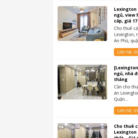
Lexington 
ngủ, view 
cấp, giá 17
Cho thuê c
Lexington, 
An Phú, qu
Liên hệ:
09
[Lexington
ngủ, nhà đẹ
tháng
Cần cho thu
án Lexingto
Quận…
Liên hệ:
0
Cho thuê 
Lexington 
thất – Giá 