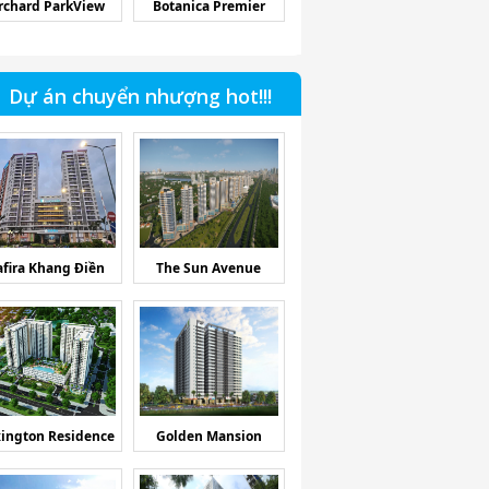
rchard ParkView
Botanica Premier
Dự án chuyển nhượng hot!!!
afira Khang Điền
The Sun Avenue
ington Residence
Golden Mansion