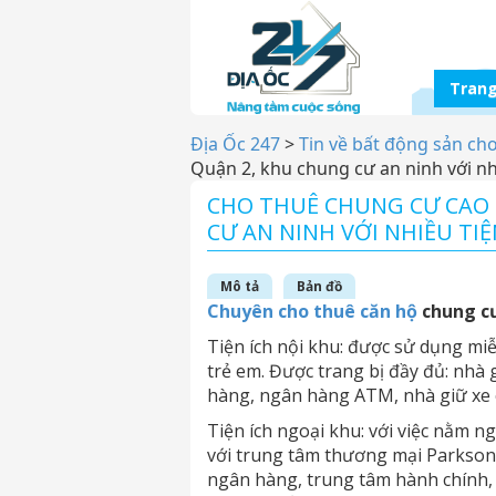
Trang
Địa Ốc 247
>
Tin về bất động sản ch
Quận 2, khu chung cư an ninh với nhi
CHO THUÊ CHUNG CƯ CAO 
CƯ AN NINH VỚI NHIỀU TIỆ
Mô tả
Bản đồ
Chuyên cho thuê căn hộ
chung cư
Tiện ích nội khu: được sử dụng mi
trẻ em. Được trang bị đầy đủ: nhà g
hàng, ngân hàng ATM, nhà giữ xe c
Tiện ích ngoại khu: với việc nằm n
với trung tâm thương mại Parkson, 
ngân hàng, trung tâm hành chính, 