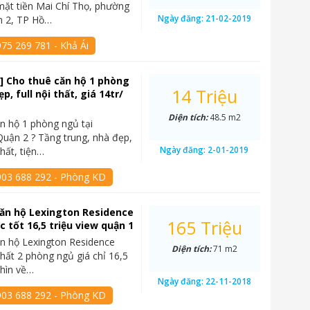
mặt tiền Mai Chí Thọ, phường
Ngày đăng:
21-02-2019
n 2, TP Hồ…
75 269 781 - Khả Ái
] Cho thuê căn hộ 1 phòng
14 Triệu
p, full nội thất, giá 14tr/
Diện tích:
48.5 m2
n hộ 1 phòng ngủ tại
Quận 2 ? Tầng trung, nhà đẹp,
Ngày đăng:
2-01-2019
hất, tiện…
903 688 292 - Phòng KD
ăn hộ Lexington Residence
165 Triệu
c tốt 16,5 triệu view quận 1
n hộ Lexington Residence
Diện tích:
71 m2
thất 2 phòng ngủ giá chỉ 16,5
nhìn về…
Ngày đăng:
22-11-2018
903 688 292 - Phòng KD