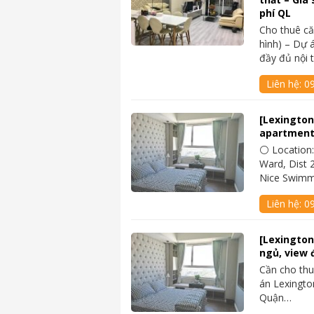
phí QL
Cho thuê c
hình) – Dự 
đầy đủ nội 
Liên hệ:
0
[Lexington
apartment
⚪ Location:
Ward, Dist 2
Nice Swimm
Liên hệ:
0
[Lexington
ngủ, view 
Cần cho thu
án Lexingto
Quận…