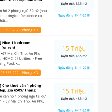
Diện tích:
82.5 m2
ăn hộ 2 phòng ngủ 82m2 (như
án Lexington Residence có
Ngày đăng:
8-11-2018
thất…
903 688 292 - Phòng KD
] Nice 1 bedroom
15 Triệu
 for rent
 •67 Mai Chi Tho, An Phu
Diện tích:
48.5 m2
, HCMC. ⚪ Utilities: • Free
ing Pool. •…
Ngày đăng:
8-11-2018
903 688 292 - Phòng KD
] Cho thuê căn 1 phòng
15 Triệu
đẹp, giá 650$/ tháng
ê căn hộ 1 phòng ngủ tại dự
Diện tích:
48.5 m2
n – 67 Mai Chí Thọ, An Phú,
Ngày đăng:
6-11-2018