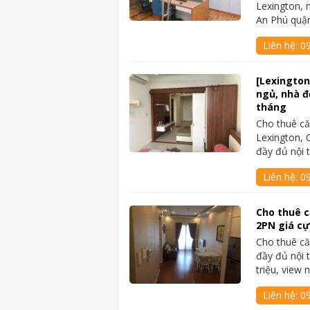
Lexington, 
An Phú quậ
Liên hệ:
09
[Lexington
ngủ, nhà đẹ
tháng
Cho thuê că
Lexington, 
đầy đủ nội t
Liên hệ:
0
Cho thuê c
2PN giá cự
Cho thuê că
đầy đủ nội 
triệu, view 
Liên hệ:
0