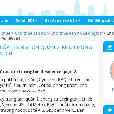
 chủ
Dự án BĐS
Bất động sản bán
Bất động sản 
o thuê
>
Cho thuê căn hộ
>
Cho thuê căn hộ Lexington
>
Cho
ều tiện ích
CẤP LEXINGTON QUẬN 2, KHU CHUNG
N ÍCH
 cao cấp Lexington Residence quận 2.
ễn phí hồ bơi, phòng Gym, khu BBQ, khu vui chơi
iữ trẻ, siêu thị mini, Coffee, phòng khám, nhà
T
ho cả xe máy và xe ô tô.
gay trung tâm quận 2, chung cư Lexington liền kề
Vincom; siêu thị Metro, BigC; chuỗi các nhà hàng,
trường học quốc tế AIS, BIS; bệnh viện… Bạn