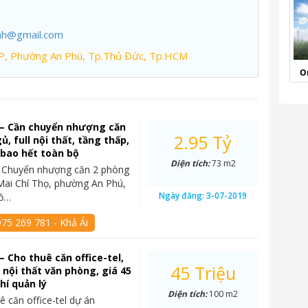
nh@gmail.com
P, Phường An Phú, Tp.Thủ Đức, Tp.HCM
O
 – Cần chuyển nhượng căn
2.95 Tỷ
, full nội thất, tầng thấp,
ỷ bao hết toàn bộ
Diện tích:
73 m2
– Chuyển nhượng căn 2 phòng
Mai Chí Thọ, phường An Phú,
Ngày đăng:
3-07-2019
Hồ…
75 269 781 - Khả Ái
– Cho thuê căn office-tel,
45 Triệu
l nội thất văn phòng, giá 45
hí quản lý
Diện tích:
100 m2
ê căn office-tel dự án