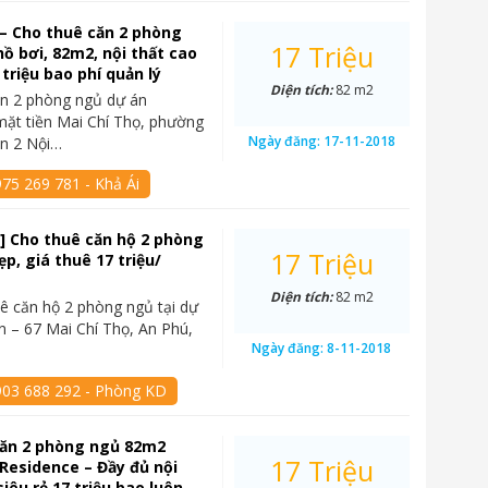
– Cho thuê căn 2 phòng
17 Triệu
hồ bơi, 82m2, nội thất cao
 triệu bao phí quản lý
Diện tích:
82 m2
ăn 2 phòng ngủ dự án
mặt tiền Mai Chí Thọ, phường
Ngày đăng:
17-11-2018
ận 2 Nội…
75 269 781 - Khả Ái
] Cho thuê căn hộ 2 phòng
17 Triệu
p, giá thuê 17 triệu/
Diện tích:
82 m2
ê căn hộ 2 phòng ngủ tại dự
n – 67 Mai Chí Thọ, An Phú,
Ngày đăng:
8-11-2018
903 688 292 - Phòng KD
căn 2 phòng ngủ 82m2
17 Triệu
Residence – Đầy đủ nội
siêu rẻ 17 triệu bao luôn