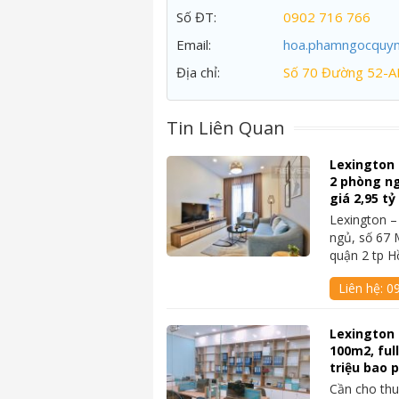
Số ĐT:
0902 716 766
Email:
hoa.phamngocquy
Địa chỉ:
Số 70 Đường 52-A
Tin Liên Quan
Lexington
2 phòng ngủ
giá 2,95 t
Lexington 
ngủ, số 67 
quận 2 tp 
Liên hệ:
09
Lexington 
100m2, ful
triệu bao p
Cần cho thu