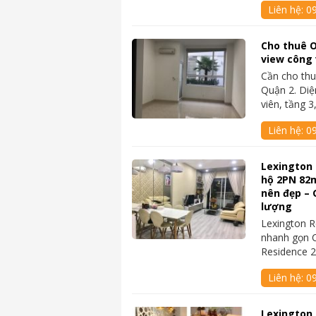
Liên hệ:
0
Cho thuê O
view công v
Cần cho thu
Quận 2. Diệ
viên, tầng 
Liên hệ:
0
Lexington 
hộ 2PN 82m
nên đẹp – 
lượng
Lexington R
nhanh gọn C
Residence 2
Liên hệ:
0
Lexington 