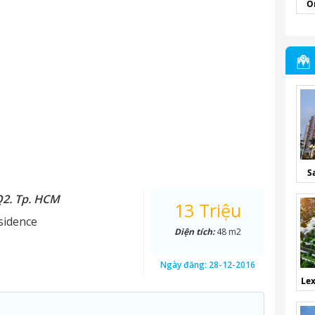
O
S
Q2. Tp. HCM
13 Triệu
sidence
Diện tích:
48 m2
Ngày đăng:
28-12-2016
Lex