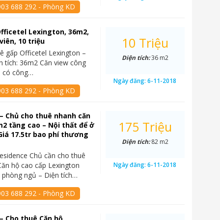
903 688 292 - Phòng KD
fficetel Lexington, 36m2,
10 Triệu
iên, 10 triệu
ê gấp Officetel Lexington –
Diện tích:
36 m2
n tích: 36m2 Căn view công
3, có công…
Ngày đăng:
6-11-2018
903 688 292 - Phòng KD
– Chủ cho thuê nhanh căn
175 Triệu
2 tầng cao – Nội thất để ở
Giá 17.5tr bao phí thương
Diện tích:
82 m2
esidence Chủ cần cho thuê
ăn hộ cao cấp Lexington
Ngày đăng:
6-11-2018
 phòng ngủ – Diện tích…
903 688 292 - Phòng KD
– Cho thuê Căn hộ