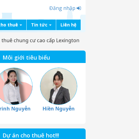
Đăng nhập
cho thuê
Tin tức
Liên hệ
 thuê chung cư cao cấp Lexington
Môi giới tiêu biểu
rinh Nguyễn
Hiền Nguyễn
Dự án cho thuê hot!!!