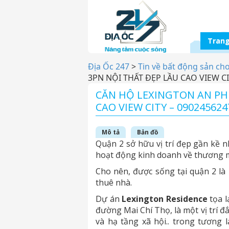
Trang
Địa Ốc 247
>
Tin về bất động sản ch
3PN NỘI THẤT ĐẸP LẦU CAO VIEW CI
CĂN HỘ LEXINGTON AN PHU
CAO VIEW CITY – 090245624
Mô tả
Bản đồ
Quận 2 sở hữu vị trí đẹp gần kề n
hoạt động kinh doanh về thương mạ
Cho nên, được sống tại quận 2 là
thuê nhà.
Dự án
Lexington Residence
tọa l
đường Mai Chí Thọ, là một vị trí đ
và hạ tầng xã hội.. trong tương 