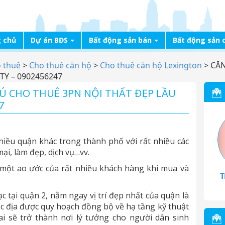
 chủ
Dự án BĐS
Bất động sản bán
Bất động sản 
o thuê
>
Cho thuê căn hộ
>
Cho thuê căn hộ Lexington
>
CĂN
TY – 0902456247
́ CHO THUÊ 3PN NỘI THẤT ĐẸP LẦU
7
hiều quận khác trong thành phố với rất nhiều các
i, làm đẹp, dịch vụ…vv.
 một ao ước của rất nhiều khách hàng khi mua và
T
ạc tại quận 2, nằm ngay vị trí đẹp nhất của quận là
ắc địa được quy hoạch đồng bộ về hạ tầng kỹ thuật
lai sẽ trở thành nơi lý tưởng cho người dân sinh