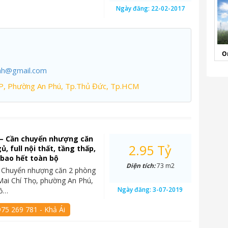
Ngày đăng:
22-02-2017
O
nh@gmail.com
P, Phường An Phú, Tp.Thủ Đức, Tp.HCM
 – Cần chuyển nhượng căn
2.95 Tỷ
, full nội thất, tầng thấp,
ỷ bao hết toàn bộ
Diện tích:
73 m2
– Chuyển nhượng căn 2 phòng
Mai Chí Thọ, phường An Phú,
Ngày đăng:
3-07-2019
Hồ…
75 269 781 - Khả Ái