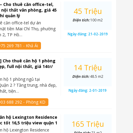
– Cho thuê căn office-tel,
45 Triệu
l nội thất văn phòng, giá 45
hí quản lý
Diện tích:
100 m2
ê căn office-tel dự án
mặt tiền Mai Chí Thọ, phường
Ngày đăng:
21-02-2019
n 2, TP Hồ…
75 269 781 - Khả Ái
] Cho thuê căn hộ 1 phòng
14 Triệu
p, full nội thất, giá 14tr/
Diện tích:
48.5 m2
n hộ 1 phòng ngủ tại
Quận 2 ? Tầng trung, nhà đẹp,
Ngày đăng:
2-01-2019
hất, tiện…
903 688 292 - Phòng KD
ăn hộ Lexington Residence
165 Triệu
c tốt 16,5 triệu view quận 1
n hộ Lexington Residence
Diện tích:
71 m2