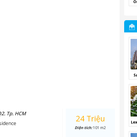
O
S
Q2. Tp. HCM
24 Triệu
Lex
sidence
Diện tích:
101 m2