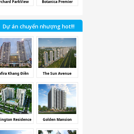
rchard ParkView
Botanica Premier
Dự án chuyển nhượng hot!!!
afira Khang Điền
The Sun Avenue
ington Residence
Golden Mansion