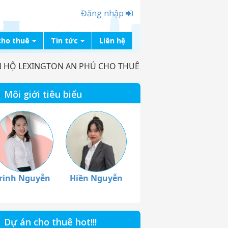
Đăng nhập
cho thuê
Tin tức
Liên hệ
 HỘ LEXINGTON AN PHÚ CHO THUÊ
Môi giới tiêu biểu
rinh Nguyễn
Hiền Nguyễn
Dự án cho thuê hot!!!