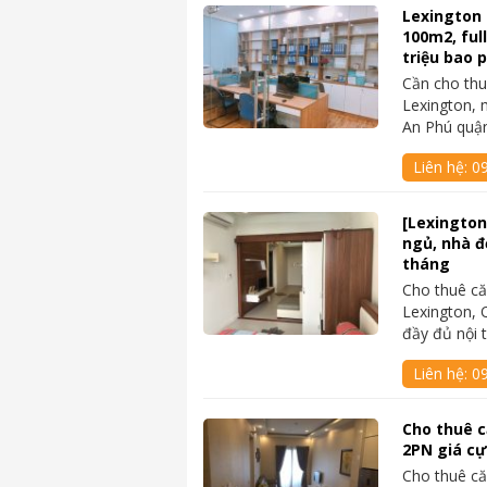
Lexington 
100m2, ful
triệu bao p
Cần cho thu
Lexington, 
An Phú quậ
Liên hệ:
09
[Lexington
ngủ, nhà đẹ
tháng
Cho thuê că
Lexington, 
đầy đủ nội t
Liên hệ:
0
Cho thuê c
2PN giá cự
Cho thuê că