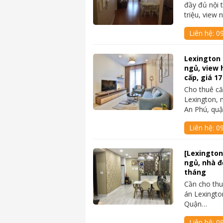
đầy đủ nội 
triệu, view 
Liên hệ:
0
Lexington 
ngủ, view 
cấp, giá 17
Cho thuê c
Lexington, 
An Phú, qu
Liên hệ:
09
[Lexington
ngủ, nhà đẹ
tháng
Cần cho thu
án Lexingto
Quận…
Liên hệ:
0