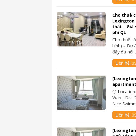
Cho thuê 
Lexington 
thất – Giá 
phí QL
Cho thuê c
hình) – Dự 
đầy đủ nội 
Liên hệ:
0
[Lexington
apartment
⚪ Location:
Ward, Dist 2
Nice Swimm
Liên hệ:
0
[Lexington