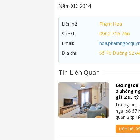
Năm XD:
2014
Liên hệ:
Phạm Hoa
Số ĐT:
0902 716 766
Email:
hoa.phamngocquy
Địa chỉ:
Số 70 Đường 52-A
Tin Liên Quan
Lexington
2 phòng ngủ
giá 2,95 t
Lexington 
ngủ, số 67 
quận 2 tp 
Liên hệ:
09