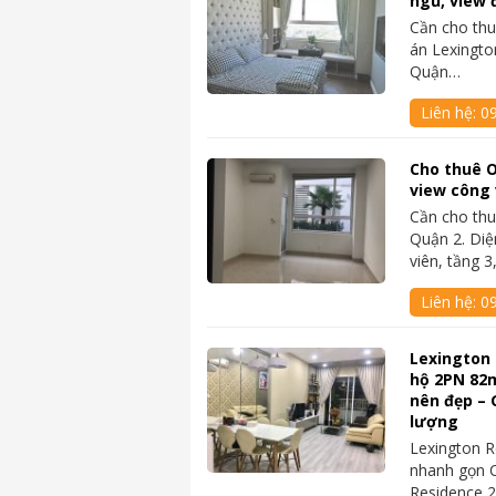
ngủ, view 
Cần cho thu
án Lexingto
Quận…
Liên hệ:
0
Cho thuê O
view công v
Cần cho thu
Quận 2. Diệ
viên, tầng 
Liên hệ:
0
Lexington 
hộ 2PN 82m
nên đẹp – 
lượng
Lexington R
nhanh gọn C
Residence 2