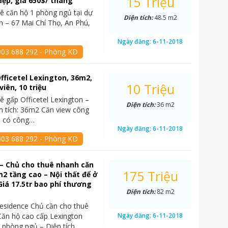
15 Triệu
đẹp, giá 650$/ tháng
ê căn hộ 1 phòng ngủ tại dự
Diện tích:
48.5 m2
n – 67 Mai Chí Thọ, An Phú,
Ngày đăng:
6-11-2018
903 688 292 - Phòng KD
fficetel Lexington, 36m2,
10 Triệu
iên, 10 triệu
ê gấp Officetel Lexington –
Diện tích:
36 m2
n tích: 36m2 Căn view công
3, có công…
Ngày đăng:
6-11-2018
903 688 292 - Phòng KD
– Chủ cho thuê nhanh căn
175 Triệu
2 tầng cao – Nội thất để ở
Giá 17.5tr bao phí thương
Diện tích:
82 m2
esidence Chủ cần cho thuê
ăn hộ cao cấp Lexington
Ngày đăng:
6-11-2018
 phòng ngủ – Diện tích…