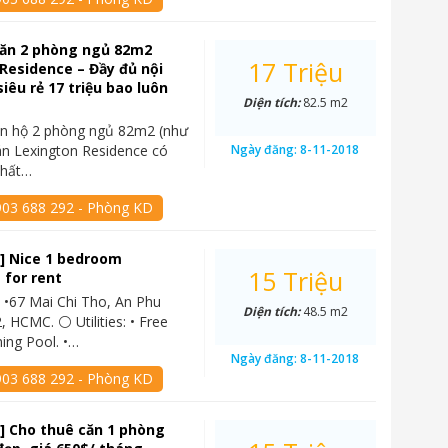
căn 2 phòng ngủ 82m2
17 Triệu
Residence – Đầy đủ nội
siêu rẻ 17 triệu bao luôn
Diện tích:
82.5 m2
ăn hộ 2 phòng ngủ 82m2 (như
án Lexington Residence có
Ngày đăng:
8-11-2018
thất…
903 688 292 - Phòng KD
] Nice 1 bedroom
15 Triệu
 for rent
 •67 Mai Chi Tho, An Phu
Diện tích:
48.5 m2
, HCMC. ⚪ Utilities: • Free
ing Pool. •…
Ngày đăng:
8-11-2018
903 688 292 - Phòng KD
] Cho thuê căn 1 phòng