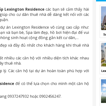
ấp Lexington Residence
các bạn sẽ cảm thấy hài
 giúp cho cư dân thuê nhà dễ dàng kết nối với các
quận.
a dự án Lexington Residence vô cùng cao cấp như:
ạn và bạn bè, Spa làm đẹp, hồ bơi hiện đại để vui
S
h, phòng sinh hoạt cộng đồng gắn kết cư dân,…
 đẹp và đầy đủ nhất cho khách hàng khi thuê nhà
t nhiều các căn hộ với nhiều diện tích khác nhau
ây thuê nhà.
p lý. Các căn hộ tại dự án hoàn toàn phù hợp với
Lex
sidence
để có thể lựa chọn cho mình một căn hộ
rang 0937247932 hoặc 0902456247.