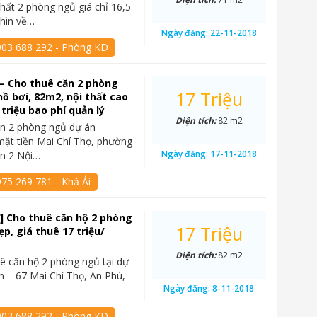
thất 2 phòng ngủ giá chỉ 16,5
nhìn về…
Ngày đăng:
22-11-2018
903 688 292 - Phòng KD
– Cho thuê căn 2 phòng
17 Triệu
hồ bơi, 82m2, nội thất cao
 triệu bao phí quản lý
Diện tích:
82 m2
ăn 2 phòng ngủ dự án
mặt tiền Mai Chí Thọ, phường
Ngày đăng:
17-11-2018
ận 2 Nội…
75 269 781 - Khả Ái
] Cho thuê căn hộ 2 phòng
17 Triệu
p, giá thuê 17 triệu/
Diện tích:
82 m2
ê căn hộ 2 phòng ngủ tại dự
n – 67 Mai Chí Thọ, An Phú,
Ngày đăng:
8-11-2018
903 688 292 - Phòng KD