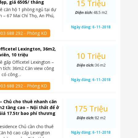
15 Triệu
đẹp, giá 650$/ tháng
ê căn hộ 1 phòng ngủ tại dự
Diện tích:
48.5 m2
n – 67 Mai Chí Thọ, An Phú,
Ngày đăng:
6-11-2018
903 688 292 - Phòng KD
fficetel Lexington, 36m2,
10 Triệu
iên, 10 triệu
ê gấp Officetel Lexington –
Diện tích:
36 m2
n tích: 36m2 Căn view công
3, có công…
Ngày đăng:
6-11-2018
903 688 292 - Phòng KD
– Chủ cho thuê nhanh căn
175 Triệu
2 tầng cao – Nội thất để ở
Giá 17.5tr bao phí thương
Diện tích:
82 m2
esidence Chủ cần cho thuê
ăn hộ cao cấp Lexington
Ngày đăng:
6-11-2018