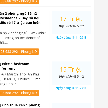
903 688 292 - Phòng KD
căn 2 phòng ngủ 82m2
17 Triệu
Residence – Đầy đủ nội
siêu rẻ 17 triệu bao luôn
Diện tích:
82.5 m2
ăn hộ 2 phòng ngủ 82m2 (như
án Lexington Residence có
Ngày đăng:
8-11-2018
thất…
903 688 292 - Phòng KD
] Nice 1 bedroom
15 Triệu
 for rent
 •67 Mai Chi Tho, An Phu
Diện tích:
48.5 m2
, HCMC. ⚪ Utilities: • Free
ing Pool. •…
Ngày đăng:
8-11-2018
903 688 292 - Phòng KD
] Cho thuê căn 1 phòng