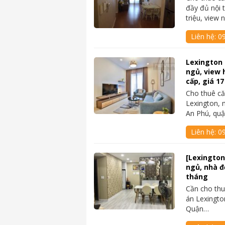
đầy đủ nội 
triệu, view 
Liên hệ:
0
Lexington 
ngủ, view 
cấp, giá 17
Cho thuê c
Lexington, 
An Phú, qu
Liên hệ:
09
[Lexington
ngủ, nhà đẹ
tháng
Cần cho thu
án Lexingto
Quận…