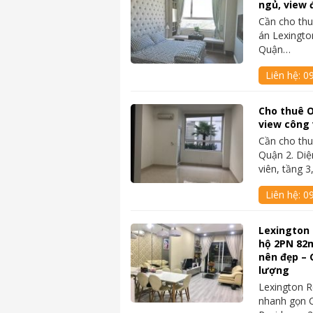
ngủ, view 
Cần cho thu
án Lexingto
Quận…
Liên hệ:
0
Cho thuê O
view công v
Cần cho thu
Quận 2. Diệ
viên, tầng 
Liên hệ:
0
Lexington 
hộ 2PN 82m
nên đẹp – 
lượng
Lexington R
nhanh gọn C