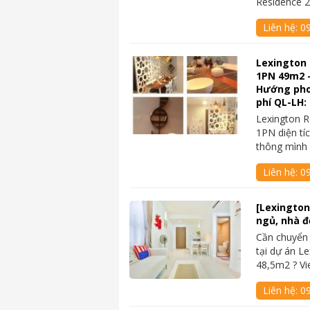
Residence 2
Liên hệ:
0
Lexington 
1PN 49m2 –
Hướng phon
phí QL-LH:
Lexington R
1PN diện tí
thông mình 
Liên hệ:
0
[Lexington
ngủ, nhà đ
Cần chuyển
tại dự án Le
48,5m2 ? V
Liên hệ:
0