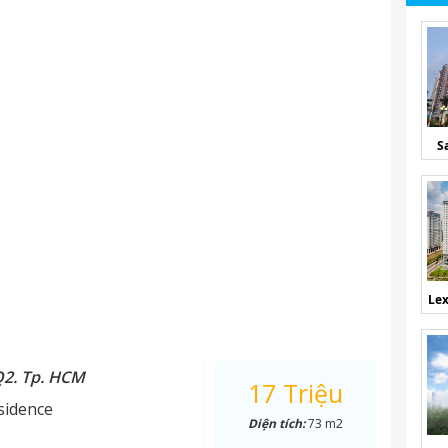
S
Lex
Q2. Tp. HCM
17 Triệu
sidence
Diện tích:
73 m2