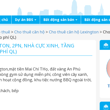
 chủ
Dự án BĐS
Bất động sản bán
Bất động sản 
o thuê
>
Cho thuê căn hộ
>
Cho thuê căn hộ Lexington
>
Cho
ao phí QL)
ON, 2PN, NHÀ CỰC XINH, TẦNG
PHÍ QL)
gton,mặt tiền Mai Chí THọ, đất vàng An Phú
phòng gym sử dụng miễn phí, công viên cây xanh,
nh hoạt cộng đồng, khu tiệc nướng BBQ ngoài trời,
T
khách, bếp