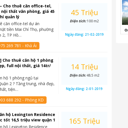
– Cho thuê căn office-tel,
45 Triệu
l nội thất văn phòng, giá 45
hí quản lý
Diện tích:
100 m2
ê căn office-tel dự án
mặt tiền Mai Chí Thọ, phường
O
Ngày đăng:
21-02-2019
n 2, TP Hồ…
75 269 781 - Khả Ái
] Cho thuê căn hộ 1 phòng
14 Triệu
p, full nội thất, giá 14tr/
Diện tích:
48.5 m2
n hộ 1 phòng ngủ tại
Quận 2 ? Tầng trung, nhà đẹp,
Ngày đăng:
2-01-2019
hất, tiện…
903 688 292 - Phòng KD
ăn hộ Lexington Residence
165 Triệu
c tốt 16,5 triệu view quận 1
n hộ Lexington Residence