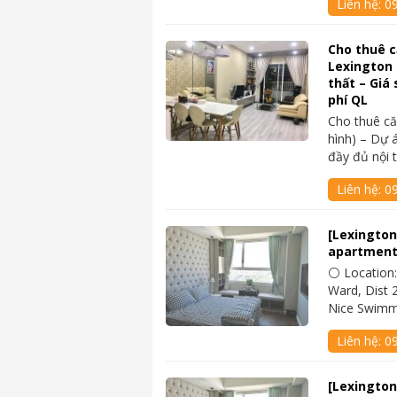
Liên hệ:
0
Cho thuê 
Lexington 
thất – Giá 
phí QL
Cho thuê c
hình) – Dự 
đầy đủ nội 
Liên hệ:
0
[Lexington
apartment
⚪ Location:
Ward, Dist 2
Nice Swimm
Liên hệ:
0
[Lexington