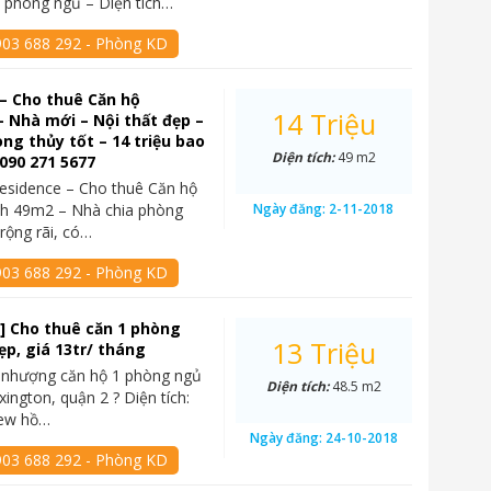
 phòng ngủ – Diện tích…
903 688 292 - Phòng KD
– Cho thuê Căn hộ
14 Triệu
 Nhà mới – Nội thất đẹp –
g thủy tốt – 14 triệu bao
Diện tích:
49 m2
 090 271 5677
esidence – Cho thuê Căn hộ
ch 49m2 – Nhà chia phòng
Ngày đăng:
2-11-2018
rộng rãi, có…
903 688 292 - Phòng KD
] Cho thuê căn 1 phòng
13 Triệu
ẹp, giá 13tr/ tháng
 nhượng căn hộ 1 phòng ngủ
Diện tích:
48.5 m2
xington, quận 2 ? Diện tích:
iew hồ…
Ngày đăng:
24-10-2018
903 688 292 - Phòng KD