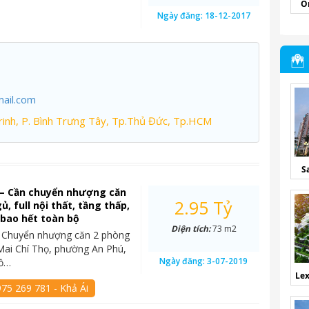
O
Ngày đăng:
18-12-2017
ail.com
inh, P. Bình Trưng Tây, Tp.Thủ Đức, Tp.HCM
S
 – Cần chuyển nhượng căn
2.95 Tỷ
, full nội thất, tầng thấp,
ỷ bao hết toàn bộ
Diện tích:
73 m2
– Chuyển nhượng căn 2 phòng
Mai Chí Thọ, phường An Phú,
Ngày đăng:
3-07-2019
Hồ…
Lex
75 269 781 - Khả Ái