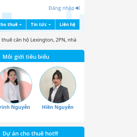
Đăng nhập
cho thuê
Tin tức
Liên hệ
 thuê căn hộ Lexington, 2PN, nhà
Môi giới tiêu biểu
rinh Nguyễn
Hiền Nguyễn
Dự án cho thuê hot!!!