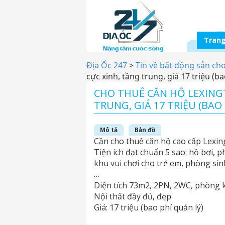
Trang
Địa Ốc 247
>
Tin về bất động sản ch
cực xinh, tầng trung, giá 17 triệu (b
CHO THUÊ CĂN HỘ LEXINGT
TRUNG, GIÁ 17 TRIỆU (BAO 
Mô tả
Bản đồ
Cần cho thuê căn hộ cao cấp Lexin
Tiện ích đạt chuẩn 5 sao: hồ bơi, 
khu vui chơi cho trẻ em, phòng si
…
Diện tích 73m2, 2PN, 2WC, phòng 
Nội thất đầy đủ, đẹp
Giá: 17 triệu (bao phí quản lý)