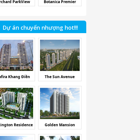
rchard ParkView
Botanica Premier
Dự án chuyển nhượng hot!!!
afira Khang Điền
The Sun Avenue
ington Residence
Golden Mansion