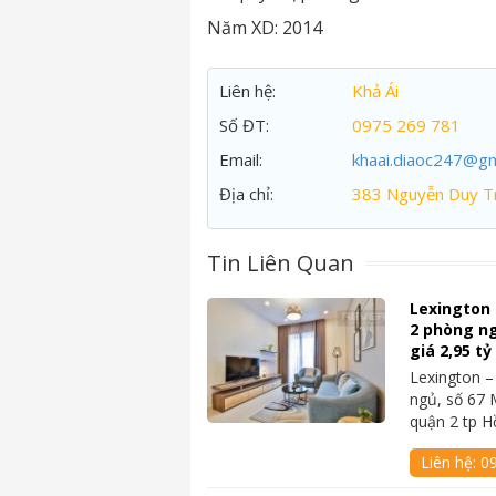
Năm XD:
2014
Liên hệ:
Khả Ái
Số ĐT:
0975 269 781
Email:
khaai.diaoc247@gm
Địa chỉ:
383 Nguyễn Duy Tr
Tin Liên Quan
Lexington
2 phòng ngủ
giá 2,95 t
Lexington 
ngủ, số 67 
quận 2 tp 
Liên hệ:
09