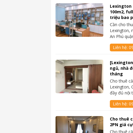
Lexington 
100m2, ful
triệu bao p
Cần cho thu
Lexington, 
An Phú quậ
Liên hệ:
09
[Lexington
ngủ, nhà đẹ
tháng
Cho thuê că
Lexington, 
đầy đủ nội t
Liên hệ:
0
Cho thuê c
2PN giá cự
Cho thuê că