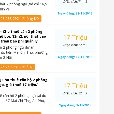
Diện tích:
71 m2
thất 2 phòng ngủ giá chỉ 16,5
nhìn về…
Ngày đăng:
22-11-2018
903 688 292 - Phòng KD
– Cho thuê căn 2 phòng
17 Triệu
hồ bơi, 82m2, nội thất cao
 triệu bao phí quản lý
Diện tích:
82 m2
ăn 2 phòng ngủ dự án
mặt tiền Mai Chí Thọ, phường
Ngày đăng:
17-11-2018
ận 2 Nội…
75 269 781 - Khả Ái
] Cho thuê căn hộ 2 phòng
17 Triệu
p, giá thuê 17 triệu/
Diện tích:
82 m2
ê căn hộ 2 phòng ngủ tại dự
n – 67 Mai Chí Thọ, An Phú,
Ngày đăng:
8-11-2018