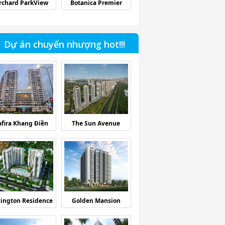
rchard ParkView
Botanica Premier
Dự án chuyển nhượng hot!!!
afira Khang Điền
The Sun Avenue
ington Residence
Golden Mansion