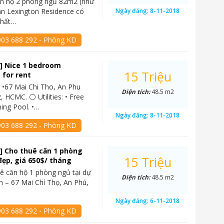
ăn hộ 2 phòng ngủ 82m2 (như
án Lexington Residence có
Ngày đăng:
8-11-2018
thất…
903 688 292 - Phòng KD
] Nice 1 bedroom
15 Triệu
 for rent
 •67 Mai Chi Tho, An Phu
Diện tích:
48.5 m2
, HCMC. ⚪ Utilities: • Free
ing Pool. •…
Ngày đăng:
8-11-2018
903 688 292 - Phòng KD
] Cho thuê căn 1 phòng
15 Triệu
đẹp, giá 650$/ tháng
ê căn hộ 1 phòng ngủ tại dự
Diện tích:
48.5 m2
n – 67 Mai Chí Thọ, An Phú,
Ngày đăng:
6-11-2018
903 688 292 - Phòng KD