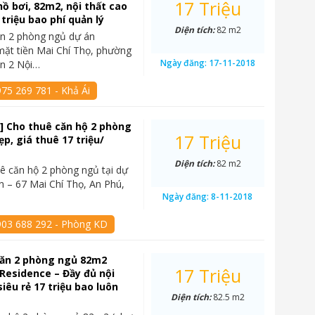
17 Triệu
hồ bơi, 82m2, nội thất cao
 triệu bao phí quản lý
Diện tích:
82 m2
ăn 2 phòng ngủ dự án
mặt tiền Mai Chí Thọ, phường
Ngày đăng:
17-11-2018
ận 2 Nội…
75 269 781 - Khả Ái
] Cho thuê căn hộ 2 phòng
17 Triệu
p, giá thuê 17 triệu/
Diện tích:
82 m2
ê căn hộ 2 phòng ngủ tại dự
n – 67 Mai Chí Thọ, An Phú,
Ngày đăng:
8-11-2018
903 688 292 - Phòng KD
căn 2 phòng ngủ 82m2
17 Triệu
Residence – Đầy đủ nội
siêu rẻ 17 triệu bao luôn
Diện tích:
82.5 m2