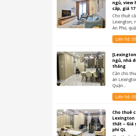
ngủ, view 
cấp, giá 17
Cho thuê c
Lexington, 
An Phú, qu
Liên hệ:
09
[Lexington
ngủ, nhà đẹ
tháng
Cần cho thu
án Lexingto
Quận…
Liên hệ:
0
Cho thuê 
Lexington 
thất – Giá 
phí QL