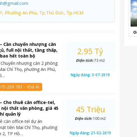
nh@gmail.com
P, Phường An Phú, Tp.Thủ Đức, Tp.HCM
O
 – Cần chuyển nhượng căn
2.95 Tỷ
, full nội thất, tầng thấp,
ỷ bao hết toàn bộ
Diện tích:
73 m2
– Chuyển nhượng căn 2 phòng
Mai Chí Thọ, phường An Phú,
Ngày đăng:
3-07-2019
Hồ…
75 269 781 - Khả Ái
– Cho thuê căn office-tel,
45 Triệu
l nội thất văn phòng, giá 45
hí quản lý
Diện tích:
100 m2
ê căn office-tel dự án
mặt tiền Mai Chí Thọ, phường
Ngày đăng:
21-02-2019
n 2, TP Hồ…