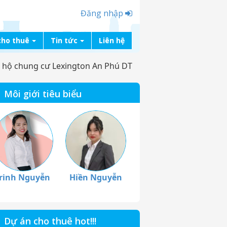
Đăng nhập
cho thuê
Tin tức
Liên hệ
 hộ chung cư Lexington An Phú DT
Môi giới tiêu biểu
rinh Nguyễn
Hiền Nguyễn
Dự án cho thuê hot!!!