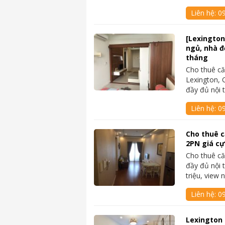
Liên hệ:
09
[Lexington
ngủ, nhà đẹ
tháng
Cho thuê că
Lexington, 
đầy đủ nội t
Liên hệ:
0
Cho thuê c
2PN giá cự
Cho thuê că
đầy đủ nội 
triệu, view 
Liên hệ:
0
Lexington 