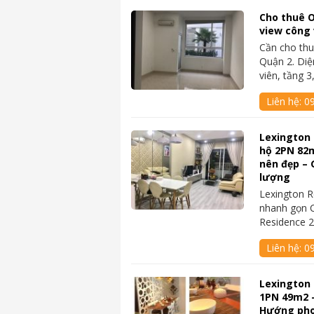
Cho thuê O
view công v
Cần cho thu
Quận 2. Diệ
viên, tầng 
Liên hệ:
0
Lexington 
hộ 2PN 82m
nên đẹp – 
lượng
Lexington R
nhanh gọn C
Residence 2
Liên hệ:
0
Lexington 
1PN 49m2 –
Hướng phon