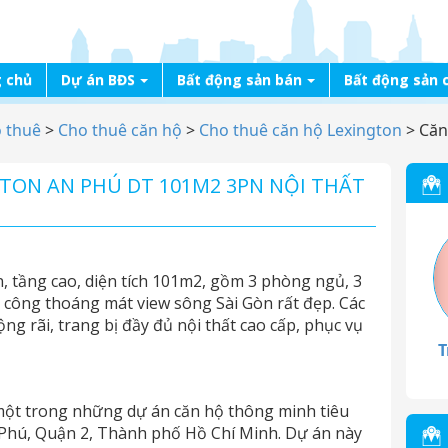
 chủ
Dự án BĐS
Bất động sản bán
Bất động sản 
o thuê
>
Cho thuê căn hộ
>
Cho thuê căn hộ Lexington
>
Căn
TON AN PHÚ DT 101M2 3PN NỘI THẤT
, tầng cao, diện tích 101m2, gồm 3 phòng ngủ, 3
 công thoáng mát view sông Sài Gòn rất đẹp. Các
ộng rãi, trang bị đầy đủ nội thất cao cấp, phục vụ
T
một trong những dự án căn hộ thông minh tiêu
 Phú, Quận 2, Thành phố Hồ Chí Minh. Dự án này