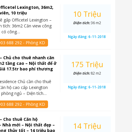
fficetel Lexington, 36m2,
10 Triệu
iên, 10 triệu
ê gấp Officetel Lexington –
Diện tích:
36 m2
n tích: 36m2 Căn view công
3, có công…
Ngày đăng:
6-11-2018
903 688 292 - Phòng KD
– Chủ cho thuê nhanh căn
175 Triệu
2 tầng cao – Nội thất để ở
Giá 17.5tr bao phí thương
Diện tích:
82 m2
esidence Chủ cần cho thuê
ăn hộ cao cấp Lexington
Ngày đăng:
6-11-2018
 phòng ngủ – Diện tích…
903 688 292 - Phòng KD
– Cho thuê Căn hộ
14 Triệu
 Nhà mới – Nội thất đẹp –
g thủy tốt – 14 triệu bao