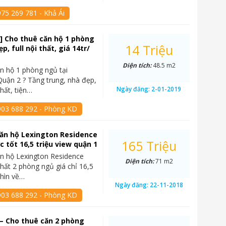
75 269 781 - Khả Ái
] Cho thuê căn hộ 1 phòng
14 Triệu
p, full nội thất, giá 14tr/
Diện tích:
48.5 m2
n hộ 1 phòng ngủ tại
Quận 2 ? Tầng trung, nhà đẹp,
Ngày đăng:
2-01-2019
hất, tiện…
903 688 292 - Phòng KD
ăn hộ Lexington Residence
165 Triệu
c tốt 16,5 triệu view quận 1
n hộ Lexington Residence
Diện tích:
71 m2
thất 2 phòng ngủ giá chỉ 16,5
nhìn về…
Ngày đăng:
22-11-2018
903 688 292 - Phòng KD
– Cho thuê căn 2 phòng