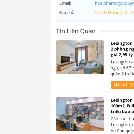
Email:
hoa.phamngocquy
Địa chỉ:
Số 70 Đường 52-A
Tin Liên Quan
Lexington
2 phòng ngủ
giá 2,95 t
Lexington 
ngủ, số 67 
quận 2 tp 
Liên hệ:
09
Lexington 
100m2, ful
triệu bao p
Cần cho thu
Lexington, 
An Phú quậ