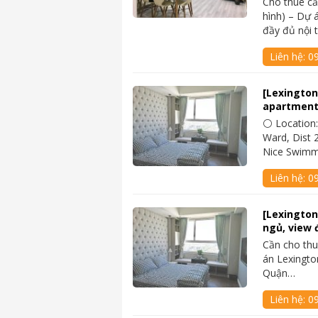
Cho thuê c
hình) – Dự 
đầy đủ nội 
Liên hệ:
0
[Lexington
apartment
⚪ Location:
Ward, Dist 2
Nice Swimm
Liên hệ:
0
[Lexington
ngủ, view 
Cần cho thu
án Lexingto
Quận…
Liên hệ:
0