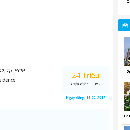
O
Q2. Tp. HCM
S
24 Triệu
sidence
Diện tích:
101 m2
Ngày đăng:
16-02-2017
Lex