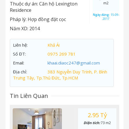
Thuộc dự án:
Căn hộ Lexington
m2
Residence
Ngày đăng:
15-09-
Pháp lý:
Hợp đồng đặt cọc
2017
Năm XD:
2014
Liên hệ:
Khả Ái
Số ĐT:
0975 269 781
Email:
khaai.diaoc247@gmail.com
Địa chỉ:
383 Nguyễn Duy Trinh, P. Bình
Trưng Tây, Tp.Thủ Đức, Tp.HCM
Tin Liên Quan
2.95 Tỷ
Diện tích:
73 m2