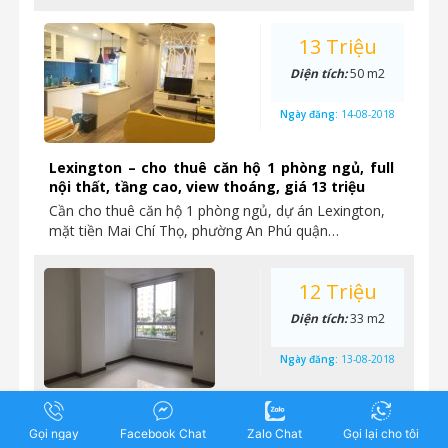
13 Triệu
Diện tích:
50 m2
Ngày đăng:
14-08-2018
Lexington – cho thuê căn hộ 1 phòng ngủ, full
nội thất, tầng cao, view thoáng, giá 13 triệu
Cần cho thuê căn hộ 1 phòng ngủ, dự án Lexington,
mặt tiền Mai Chí Thọ, phường An Phú quận…
12 Triệu
Diện tích:
33 m2
Ngày đăng:
13-08-2018
Officetel Lexington Residence nhà cơ bản cho
thuê 12 triệu
Gọi ngay
Facebook Chat
Zalo Chat
Gọi lại cho tôi