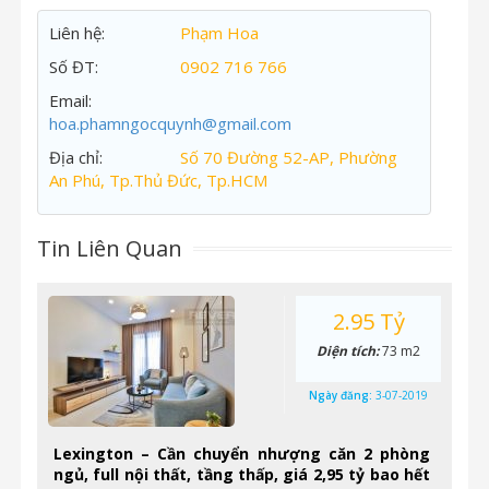
Liên hệ:
Phạm Hoa
Số ĐT:
0902 716 766
Email:
hoa.phamngocquynh@gmail.com
Địa chỉ:
Số 70 Đường 52-AP, Phường
An Phú, Tp.Thủ Đức, Tp.HCM
Tin Liên Quan
2.95 Tỷ
Diện tích:
73 m2
Ngày đăng:
3-07-2019
Lexington – Cần chuyển nhượng căn 2 phòng
ngủ, full nội thất, tầng thấp, giá 2,95 tỷ bao hết