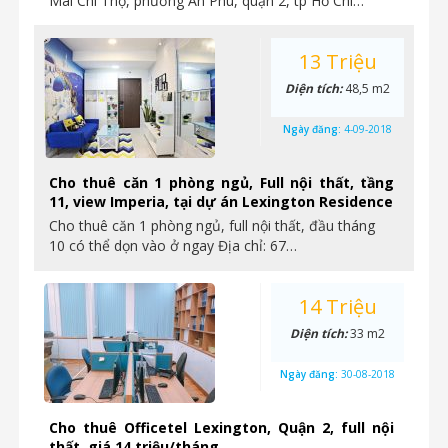
Mai Chí Thọ, phường An Phú, quận 2, tp Hồ Chí…
13 Triệu
Diện tích:
48,5 m2
Ngày đăng:
4-09-2018
Cho thuê căn 1 phòng ngủ, Full nội thất, tầng
11, view Imperia, tại dự án Lexington Residence
Cho thuê căn 1 phòng ngủ, full nội thất, đầu tháng
10 có thể dọn vào ở ngay Địa chỉ: 67…
14 Triệu
Diện tích:
33 m2
Ngày đăng:
30-08-2018
Cho thuê Officetel Lexington, Quận 2, full nội
thất, giá 14 triệu/tháng