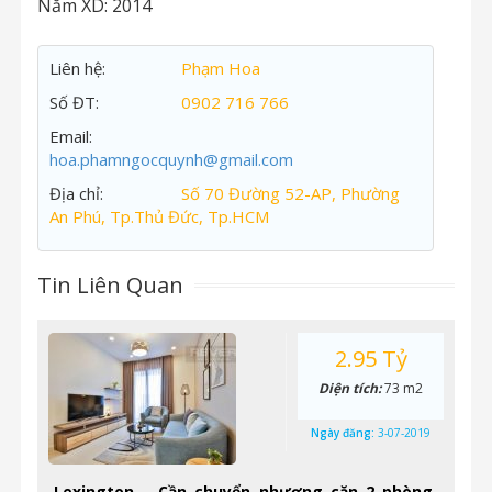
Năm XD:
2014
Liên hệ:
Phạm Hoa
Số ĐT:
0902 716 766
Email:
hoa.phamngocquynh@gmail.com
Địa chỉ:
Số 70 Đường 52-AP, Phường
An Phú, Tp.Thủ Đức, Tp.HCM
Tin Liên Quan
2.95 Tỷ
Diện tích:
73 m2
Ngày đăng:
3-07-2019
Lexington – Cần chuyển nhượng căn 2 phòng