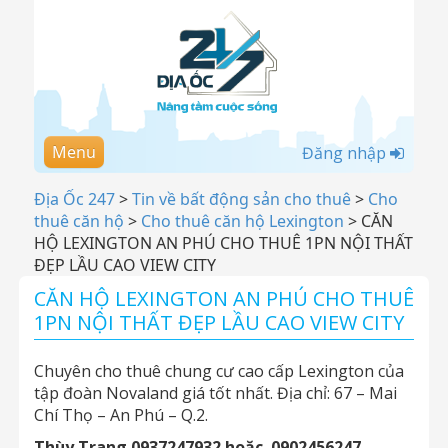
Menu
Đăng nhập
Địa Ốc 247
>
Tin về bất động sản cho thuê
>
Cho
thuê căn hộ
>
Cho thuê căn hộ Lexington
>
CĂN
HỘ LEXINGTON AN PHÚ CHO THUÊ 1PN NỘI THẤT
ĐẸP LẦU CAO VIEW CITY
CĂN HỘ LEXINGTON AN PHÚ CHO THUÊ
1PN NỘI THẤT ĐẸP LẦU CAO VIEW CITY
Chuyên cho thuê chung cư cao cấp Lexington của
tập đoàn Novaland giá tốt nhất. Địa chỉ: 67 – Mai
Chí Thọ – An Phú – Q.2.
Thùy Trang 0937247932 hoặc 0902456247