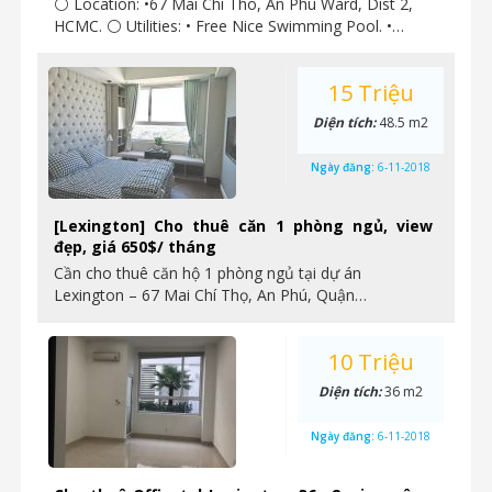
⚪ Location: •67 Mai Chi Tho, An Phu Ward, Dist 2,
HCMC. ⚪ Utilities: • Free Nice Swimming Pool. •…
15 Triệu
Diện tích:
48.5 m2
Ngày đăng:
6-11-2018
[Lexington] Cho thuê căn 1 phòng ngủ, view
đẹp, giá 650$/ tháng
Cần cho thuê căn hộ 1 phòng ngủ tại dự án
Lexington – 67 Mai Chí Thọ, An Phú, Quận…
10 Triệu
Diện tích:
36 m2
Ngày đăng:
6-11-2018