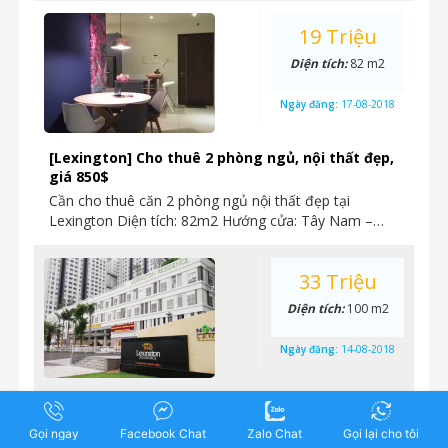
19 Triệu
Diện tích:
82 m2
Ngày đăng:
17-08-2018
[Lexington] Cho thuê 2 phòng ngủ, nội thất đẹp,
giá 850$
Cần cho thuê căn 2 phòng ngủ nội thất đẹp tại
Lexington Diện tích: 82m2 Hướng cửa: Tây Nam –…
33 Triệu
Diện tích:
100 m2
Ngày đăng:
14-08-2018
Lexington Residence – Cần cho thuê căn office-
tel, diện tích lớn, 100m2, giá 33 triệu/tháng
Gọi ngay
Facebook Chat
Zalo Chat
Gọi lại cho tôi
Cho thuê căn office-tel, dự án Lexington, Mặt tiền