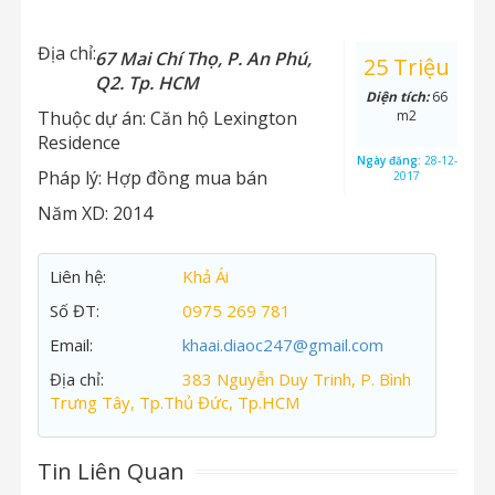
Địa chỉ:
67 Mai Chí Thọ, P. An Phú,
25 Triệu
Q2. Tp. HCM
Diện tích:
66
Thuộc dự án:
Căn hộ Lexington
m2
Residence
Ngày đăng:
28-12-
Pháp lý:
Hợp đồng mua bán
2017
Năm XD:
2014
Liên hệ:
Khả Ái
Số ĐT:
0975 269 781
Email:
khaai.diaoc247@gmail.com
Địa chỉ:
383 Nguyễn Duy Trinh, P. Bình
Trưng Tây, Tp.Thủ Đức, Tp.HCM
Tin Liên Quan