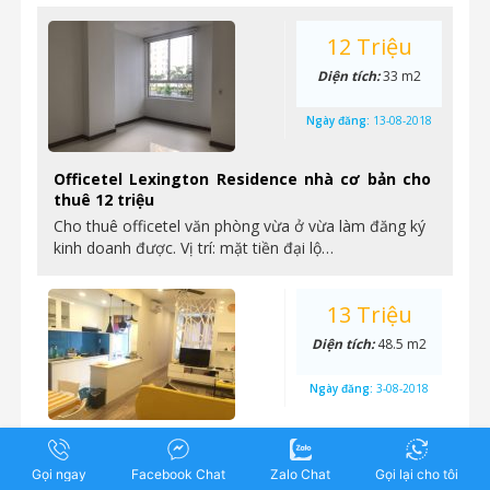
12 Triệu
Diện tích:
33 m2
Ngày đăng:
13-08-2018
Officetel Lexington Residence nhà cơ bản cho
thuê 12 triệu
Cho thuê officetel văn phòng vừa ở vừa làm đăng ký
kinh doanh được. Vị trí: mặt tiền đại lộ…
13 Triệu
Diện tích:
48.5 m2
Ngày đăng:
3-08-2018
Lexington Residence – cho thuê 1 phòng ngủ,
nội thất đầy đủ, tầng cao, view đẹp, giá 13,5
Gọi ngay
Facebook Chat
Zalo Chat
Gọi lại cho tôi
triệu