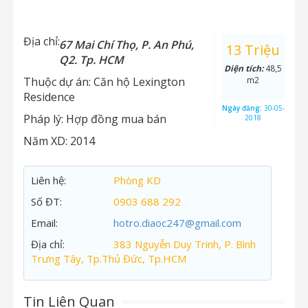
Địa chỉ:
67 Mai Chí Thọ, P. An Phú,
13 Triệu
Q2. Tp. HCM
Diện tích:
48,5
Thuộc dự án:
Căn hộ Lexington
m2
Residence
Ngày đăng:
30-05-
Pháp lý:
Hợp đồng mua bán
2018
Năm XD:
2014
Liên hệ:
Phòng KD
Số ĐT:
0903 688 292
Email:
hotro.diaoc247@gmail.com
Địa chỉ:
383 Nguyễn Duy Trinh, P. Bình
Trưng Tây, Tp.Thủ Đức, Tp.HCM
Tin Liên Quan