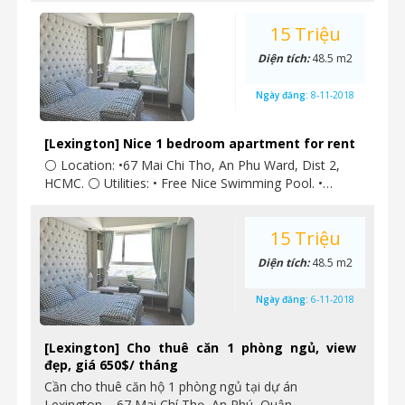
15 Triệu
Diện tích:
48.5 m2
Ngày đăng:
8-11-2018
[Lexington] Nice 1 bedroom apartment for rent
⚪ Location: •67 Mai Chi Tho, An Phu Ward, Dist 2,
HCMC. ⚪ Utilities: • Free Nice Swimming Pool. •…
15 Triệu
Diện tích:
48.5 m2
Ngày đăng:
6-11-2018
[Lexington] Cho thuê căn 1 phòng ngủ, view
đẹp, giá 650$/ tháng
Cần cho thuê căn hộ 1 phòng ngủ tại dự án
Lexington – 67 Mai Chí Thọ, An Phú, Quận…