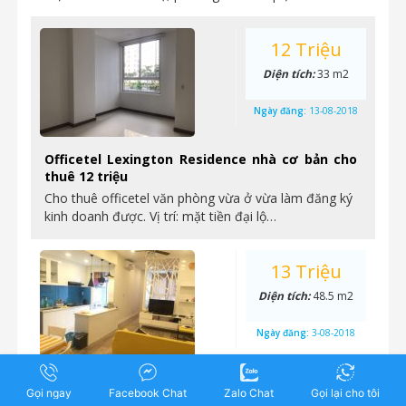
12 Triệu
Diện tích:
33 m2
Ngày đăng:
13-08-2018
Officetel Lexington Residence nhà cơ bản cho
thuê 12 triệu
Cho thuê officetel văn phòng vừa ở vừa làm đăng ký
kinh doanh được. Vị trí: mặt tiền đại lộ…
13 Triệu
Diện tích:
48.5 m2
Ngày đăng:
3-08-2018
Lexington Residence – cho thuê 1 phòng ngủ,
Gọi ngay
Facebook Chat
Zalo Chat
Gọi lại cho tôi
nội thất đầy đủ, tầng cao, view đẹp, giá 13,5