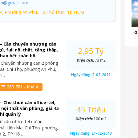
nh@gmail.com
P, Phường An Phú, Tp.Thủ Đức, Tp.HCM
O
 – Cần chuyển nhượng căn
2.95 Tỷ
, full nội thất, tầng thấp,
ỷ bao hết toàn bộ
Diện tích:
73 m2
– Chuyển nhượng căn 2 phòng
Mai Chí Thọ, phường An Phú,
Ngày đăng:
3-07-2019
Hồ…
75 269 781 - Khả Ái
– Cho thuê căn office-tel,
45 Triệu
l nội thất văn phòng, giá 45
hí quản lý
Diện tích:
100 m2
ê căn office-tel dự án
mặt tiền Mai Chí Thọ, phường
Ngày đăng:
21-02-2019
n 2, TP Hồ…