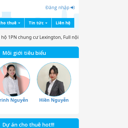
Đăng nhập
cho thuê
Tin tức
Liên hệ
 hộ 1PN chung cư Lexington, Full nội
Môi giới tiêu biểu
rinh Nguyễn
Hiền Nguyễn
Dự án cho thuê hot!!!