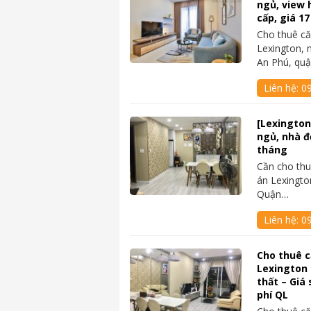
ngủ, view 
cấp, giá 17
Cho thuê c
Lexington, 
An Phú, qu
Liên hệ:
09
[Lexington
ngủ, nhà đẹ
tháng
Cần cho thu
án Lexingto
Quận…
Liên hệ:
0
Cho thuê 
Lexington 
thất – Giá 
phí QL