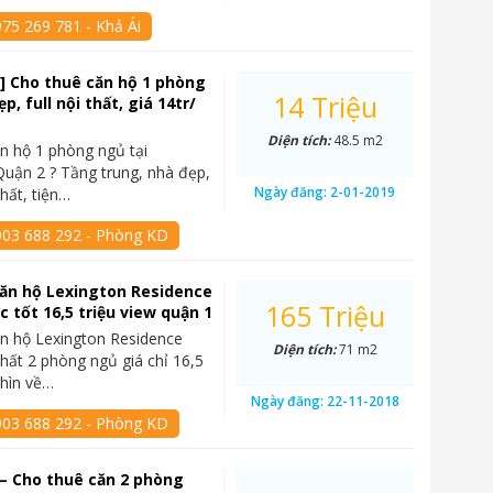
75 269 781 - Khả Ái
] Cho thuê căn hộ 1 phòng
14 Triệu
p, full nội thất, giá 14tr/
Diện tích:
48.5 m2
n hộ 1 phòng ngủ tại
Quận 2 ? Tầng trung, nhà đẹp,
Ngày đăng:
2-01-2019
hất, tiện…
903 688 292 - Phòng KD
ăn hộ Lexington Residence
165 Triệu
c tốt 16,5 triệu view quận 1
n hộ Lexington Residence
Diện tích:
71 m2
thất 2 phòng ngủ giá chỉ 16,5
nhìn về…
Ngày đăng:
22-11-2018
903 688 292 - Phòng KD
– Cho thuê căn 2 phòng