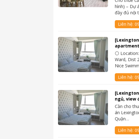
Cho thuê c
hình) – Dự 
đầy đủ nội 
Liên hệ:
0
[Lexington
apartment
⚪ Location:
Ward, Dist 2
Nice Swimm
Liên hệ:
0
[Lexington
ngủ, view 
Cần cho thu
án Lexingto
Quận…
Liên hệ:
0