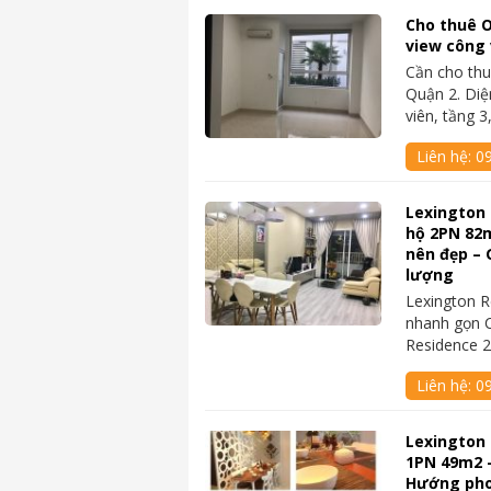
Cho thuê O
view công v
Cần cho thu
Quận 2. Diệ
viên, tầng 
Liên hệ:
0
Lexington 
hộ 2PN 82m
nên đẹp – 
lượng
Lexington R
nhanh gọn C
Residence 2
Liên hệ:
0
Lexington 
1PN 49m2 –
Hướng phon