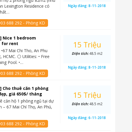
ăn hộ 2 phòng ngủ 82m2 (như
án Lexington Residence có
Ngày đăng:
8-11-2018
thất…
903 688 292 - Phòng KD
] Nice 1 bedroom
15 Triệu
 for rent
 •67 Mai Chi Tho, An Phu
Diện tích:
48.5 m2
, HCMC. ⚪ Utilities: • Free
ing Pool. •…
Ngày đăng:
8-11-2018
903 688 292 - Phòng KD
] Cho thuê căn 1 phòng
15 Triệu
đẹp, giá 650$/ tháng
ê căn hộ 1 phòng ngủ tại dự
Diện tích:
48.5 m2
n – 67 Mai Chí Thọ, An Phú,
Ngày đăng:
6-11-2018
903 688 292 - Phòng KD