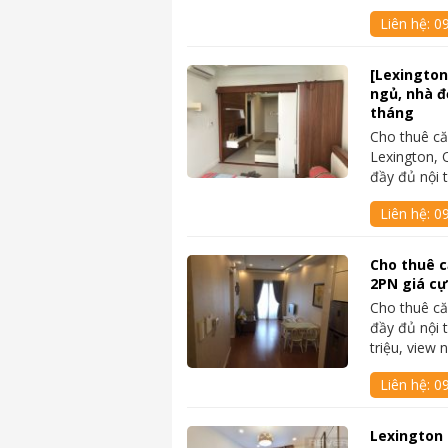
Liên hệ:
09
[Lexington
ngủ, nhà đẹ
tháng
Cho thuê că
Lexington, 
đầy đủ nội t
Liên hệ:
0
Cho thuê c
2PN giá cự
Cho thuê că
đầy đủ nội 
triệu, view 
Liên hệ:
0
Lexington 