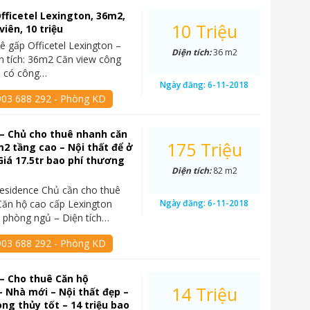
fficetel Lexington, 36m2,
10 Triệu
iên, 10 triệu
ê gấp Officetel Lexington –
Diện tích:
36 m2
n tích: 36m2 Căn view công
3, có công…
Ngày đăng:
6-11-2018
903 688 292 - Phòng KD
– Chủ cho thuê nhanh căn
175 Triệu
2 tầng cao – Nội thất để ở
Giá 17.5tr bao phí thương
Diện tích:
82 m2
esidence Chủ cần cho thuê
ăn hộ cao cấp Lexington
Ngày đăng:
6-11-2018
 phòng ngủ – Diện tích…
903 688 292 - Phòng KD
– Cho thuê Căn hộ
14 Triệu
 Nhà mới – Nội thất đẹp –
g thủy tốt – 14 triệu bao