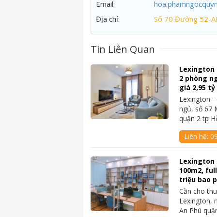
Email:
hoa.phamngocquy
Địa chỉ:
Số 70 Đường 52-A
Tin Liên Quan
Lexington
2 phòng ngủ
giá 2,95 t
Lexington 
ngủ, số 67 
quận 2 tp 
Liên hệ:
09
Lexington 
100m2, ful
triệu bao p
Cần cho thu
Lexington, 
An Phú quậ