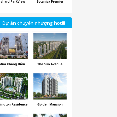
rchard ParkView
Botanica Premier
Dự án chuyển nhượng hot!!!
afira Khang Điền
The Sun Avenue
ington Residence
Golden Mansion