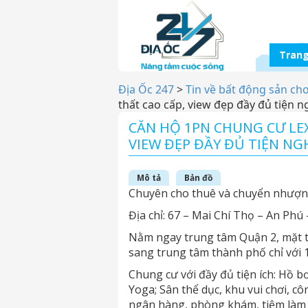
Trang
Địa Ốc 247
>
Tin về bất động sản ch
thất cao cấp, view đẹp đầy đủ tiện n
CĂN HỘ 1PN CHUNG CƯ LEX
VIEW ĐẸP ĐẦY ĐỦ TIỆN NG
Mô tả
Bản đồ
Chuyên cho thuê và chuyển nhượng
Địa chỉ: 67 – Mai Chí Thọ – An Phú 
Nằm ngay trung tâm Quận 2, mặt ti
sang trung tâm thành phố chỉ với 
Chung cư với đầy đủ tiện ích: Hồ b
Yoga; Sân thể dục, khu vui chơi, cô
ngân hàng, phòng khám, tiệm làm t