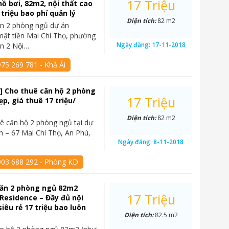
17 Triệu
hồ bơi, 82m2, nội thất cao
 triệu bao phí quản lý
Diện tích:
82 m2
ăn 2 phòng ngủ dự án
mặt tiền Mai Chí Thọ, phường
Ngày đăng:
17-11-2018
ận 2 Nội…
75 269 781 - Khả Ái
] Cho thuê căn hộ 2 phòng
17 Triệu
p, giá thuê 17 triệu/
Diện tích:
82 m2
ê căn hộ 2 phòng ngủ tại dự
n – 67 Mai Chí Thọ, An Phú,
Ngày đăng:
8-11-2018
903 688 292 - Phòng KD
căn 2 phòng ngủ 82m2
17 Triệu
Residence – Đầy đủ nội
siêu rẻ 17 triệu bao luôn
Diện tích:
82.5 m2