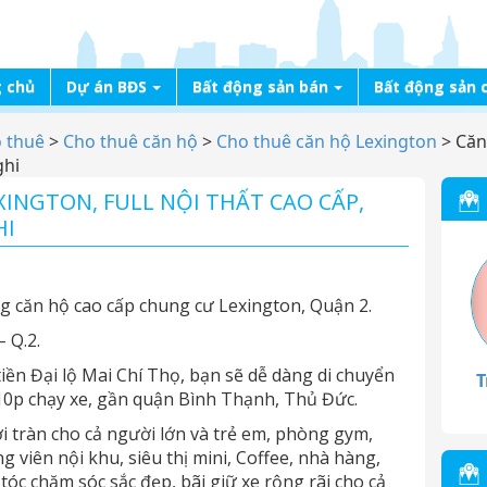
 chủ
Dự án BĐS
Bất động sản bán
Bất động sản 
o thuê
>
Cho thuê căn hộ
>
Cho thuê căn hộ Lexington
>
Căn
ghi
INGTON, FULL NỘI THẤT CAO CẤP,
HI
 căn hộ cao cấp chung cư Lexington, Quận 2.
– Q.2.
ền Đại lộ Mai Chí Thọ, bạn sẽ dễ dàng di chuyển
T
10p chạy xe, gần quận Bình Thạnh, Thủ Đức.
ơi tràn cho cả người lớn và trẻ em, phòng gym,
ng viên nội khu, siêu thị mini, Coffee, nhà hàng,
óc chăm sóc sắc đẹp, bãi giữ xe rộng rãi cho cả