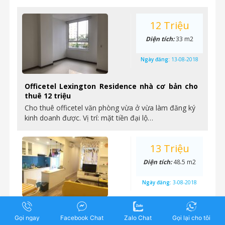
12 Triệu
Diện tích:
33 m2
Ngày đăng:
13-08-2018
Officetel Lexington Residence nhà cơ bản cho
thuê 12 triệu
Cho thuê officetel văn phòng vừa ở vừa làm đăng ký
kinh doanh được. Vị trí: mặt tiền đại lộ…
13 Triệu
Diện tích:
48.5 m2
Ngày đăng:
3-08-2018
Lexington Residence – cho thuê 1 phòng ngủ,
Gọi ngay
nội thất đầy đủ, tầng cao, view đẹp, giá 13,5
Facebook Chat
Zalo Chat
Gọi lại cho tôi