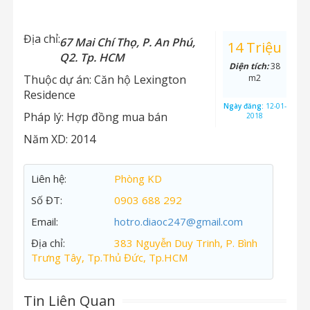
Địa chỉ:
67 Mai Chí Thọ, P. An Phú,
14 Triệu
Q2. Tp. HCM
Diện tích:
38
Thuộc dự án:
Căn hộ Lexington
m2
Residence
Ngày đăng:
12-01-
Pháp lý:
Hợp đồng mua bán
2018
Năm XD:
2014
Liên hệ:
Phòng KD
Số ĐT:
0903 688 292
Email:
hotro.diaoc247@gmail.com
Địa chỉ:
383 Nguyễn Duy Trinh, P. Bình
Trưng Tây, Tp.Thủ Đức, Tp.HCM
Tin Liên Quan