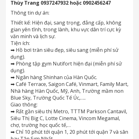
Thùy Trang 0937247932 hoặc 0902456247
Thông tin dự án:
Thiết kế: Hiện đại, sang trọng, đẳng cấp, không
gian yên tĩnh, trong lành, khu vực dân trí cực kỳ
văn minh và lịch sự.
Tiện ích:
➡
Hồ bơi tràn siêu đẹp, siêu sang (miễn phí sử
dụng).
➡
Phòng tập gym Nutifort hiện đại (miễn phí sử
dụng).
➡
Ngân hàng Shinhan của Hàn Quốc.
➡
Café Terrace, Saigon Café, Vinmart, Family Mart,
Nhà hàng Hàn Quốc, Mỹ, Anh, Trường mầm non
Blue Sky, Trường Quốc Tế Úc,…..
Giao thông:
➡
Rất gần siêu thị Metro, TTTM Parkson Cantavil,
Siêu Thị Big C, Lotte Cinema, Vincom Megamal,
chợ, trường học quốc tế,…
➡
Chỉ 10 phút tới quận 1, 20 phút tới quận 7 và sân
bay Tân Sơn Nhất.