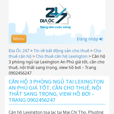
Menu
Đăng nhập
Địa Ốc 247
>
Tin về bất động sản cho thuê
>
Cho
thuê căn hộ
>
Cho thuê căn hộ Lexington
>
Căn hộ
3 phòng ngủ tại Lexington An Phú giá tốt, cần cho
thuê, nội thất sang trọng, view hồ bơi – Trang
0902456247
CĂN HỘ 3 PHÒNG NGỦ TẠI LEXINGTON
AN PHÚ GIÁ TỐT, CẦN CHO THUÊ, NỘI
THẤT SANG TRỌNG, VIEW HỒ BƠI –
TRANG 0902456247
Căn hộ Lexington tọa lạc tại Mai Chí Thọ, Phường