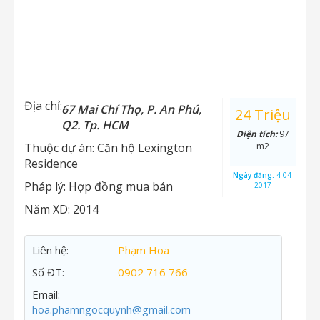
Địa chỉ:
67 Mai Chí Thọ, P. An Phú,
24 Triệu
Q2. Tp. HCM
Diện tích:
97
Thuộc dự án:
Căn hộ Lexington
m2
Residence
Ngày đăng:
4-04-
Pháp lý:
Hợp đồng mua bán
2017
Năm XD:
2014
Liên hệ:
Phạm Hoa
Số ĐT:
0902 716 766
Email:
hoa.phamngocquynh@gmail.com