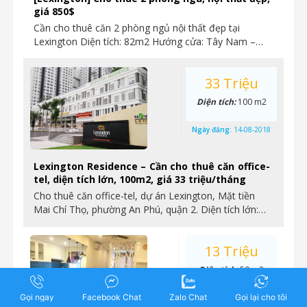
giá 850$
Cần cho thuê căn 2 phòng ngủ nội thất đẹp tại
Lexington Diện tích: 82m2 Hướng cửa: Tây Nam –…
33 Triệu
Diện tích:
100 m2
Ngày đăng:
14-08-2018
Lexington Residence – Cần cho thuê căn office-
tel, diện tích lớn, 100m2, giá 33 triệu/tháng
Cho thuê căn office-tel, dự án Lexington, Mặt tiền
Mai Chí Thọ, phường An Phú, quận 2. Diện tích lớn:…
13 Triệu
Diện tích:
50 m2
Gọi ngay
Facebook Chat
Zalo Chat
Gọi lại cho tôi
Ngày đăng:
14-08-2018