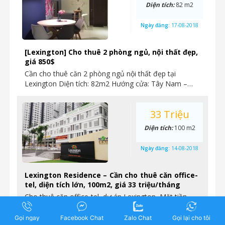
Diện tích:
82 m2
Ngày đăng:
17-08-2018
[Lexington] Cho thuê 2 phòng ngủ, nội thất đẹp,
giá 850$
Cần cho thuê căn 2 phòng ngủ nội thất đẹp tại
Lexington Diện tích: 82m2 Hướng cửa: Tây Nam –…
33 Triệu
Diện tích:
100 m2
Ngày đăng:
14-08-2018
Lexington Residence – Cần cho thuê căn office-
tel, diện tích lớn, 100m2, giá 33 triệu/tháng
Cho thuê căn office-tel, dự án Lexington, Mặt tiền
Mai Chí Thọ, phường An Phú, quận 2. Diện tích lớn:…
Gọi ngay
Facebook Chat
Zalo Chat
Gọi lại cho tôi