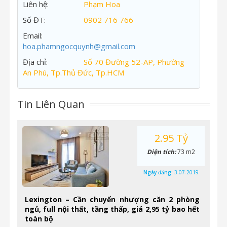
Liên hệ:
Phạm Hoa
Số ĐT:
0902 716 766
Email:
hoa.phamngocquynh@gmail.com
Địa chỉ:
Số 70 Đường 52-AP, Phường
An Phú, Tp.Thủ Đức, Tp.HCM
Tin Liên Quan
2.95 Tỷ
Diện tích:
73 m2
Ngày đăng:
3-07-2019
Lexington – Cần chuyển nhượng căn 2 phòng
ngủ, full nội thất, tầng thấp, giá 2,95 tỷ bao hết
toàn bộ