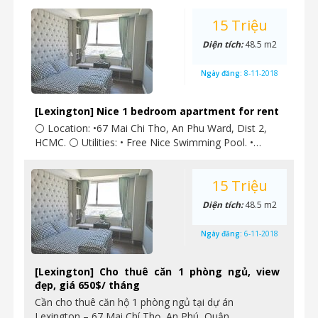
15 Triệu
Diện tích:
48.5 m2
Ngày đăng:
8-11-2018
[Lexington] Nice 1 bedroom apartment for rent
⚪ Location: •67 Mai Chi Tho, An Phu Ward, Dist 2,
HCMC. ⚪ Utilities: • Free Nice Swimming Pool. •…
15 Triệu
Diện tích:
48.5 m2
Ngày đăng:
6-11-2018
[Lexington] Cho thuê căn 1 phòng ngủ, view
đẹp, giá 650$/ tháng
Cần cho thuê căn hộ 1 phòng ngủ tại dự án
Lexington – 67 Mai Chí Thọ, An Phú, Quận…