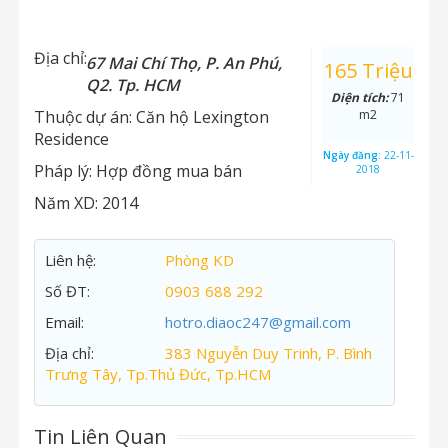
Địa chỉ:
67 Mai Chí Thọ, P. An Phú,
165 Triệu
Q2. Tp. HCM
Diện tích:
71
Thuộc dự án:
Căn hộ Lexington
m2
Residence
Ngày đăng:
22-11-
Pháp lý:
Hợp đồng mua bán
2018
Năm XD:
2014
Liên hệ:
Phòng KD
Số ĐT:
0903 688 292
Email:
hotro.diaoc247@gmail.com
Địa chỉ:
383 Nguyễn Duy Trinh, P. Bình
Trưng Tây, Tp.Thủ Đức, Tp.HCM
Tin Liên Quan