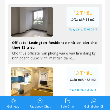
12 Triệu
Diện tích:
33 m2
Ngày đăng:
13-08-2018
Officetel Lexington Residence nhà cơ bản cho
thuê 12 triệu
Cho thuê officetel văn phòng vừa ở vừa làm đăng ký
kinh doanh được. Vị trí: mặt tiền đại lộ…
13 Triệu
Diện tích:
48.5 m2
Ngày đăng:
3-08-2018
Lexington Residence – cho thuê 1 phòng ngủ,
Gọi ngay
Facebook Chat
Zalo Chat
Gọi lại cho tôi
nội thất đầy đủ, tầng cao, view đẹp, giá 13,5