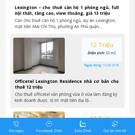
Lexington – cho thuê căn hộ 1 phòng ngủ, full
nội thất, tầng cao, view thoáng, giá 13 triệu
Cần cho thuê căn hộ 1 phòng ngủ, dự án Lexington,
mặt tiền Mai Chí Thọ, phường An Phú quận…
12 Triệu
Diện tích:
33 m2
Ngày đăng:
13-08-2018
Officetel Lexington Residence nhà cơ bản cho
thuê 12 triệu
Cho thuê officetel văn phòng vừa ở vừa làm đăng ký
kinh doanh được. Vị trí: mặt tiền đại lộ…
13 Triệu
Diện tích:
48.5 m2
Gọi ngay
Facebook Chat
Zalo Chat
Gọi lại cho tôi