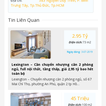
Địa chỉ:
383 Nguyễn Duy Trinh, P. Bình
Trưng Tây, Tp.Thủ Đức, Tp.HCM
Tin Liên Quan
2.95 Tỷ
Diện tích:
73 m2
Ngày đăng:
3-07-2019
Lexington – Cần chuyển nhượng căn 2 phòng
ngủ, full nội thất, tầng thấp, giá 2,95 tỷ bao hết
toàn bộ
Lexington – Chuyển nhượng căn 2 phòng ngủ, số 67
Mai Chí Thọ, phường An Phú, quận 2 tp Hồ…
45 Triệu
Diện tích:
100 m2