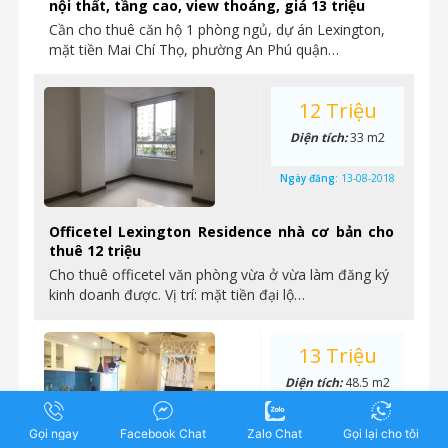
nội thất, tầng cao, view thoáng, giá 13 triệu
Cần cho thuê căn hộ 1 phòng ngủ, dự án Lexington,
mặt tiền Mai Chí Thọ, phường An Phú quận…
12 Triệu
Diện tích:
33 m2
Ngày đăng:
13-08-2018
Officetel Lexington Residence nhà cơ bản cho
thuê 12 triệu
Cho thuê officetel văn phòng vừa ở vừa làm đăng ký
kinh doanh được. Vị trí: mặt tiền đại lộ…
13 Triệu
Diện tích:
48.5 m2
Ngày đăng:
3-08-2018
Gọi ngay
Facebook Chat
Zalo Chat
Gọi lại cho tôi