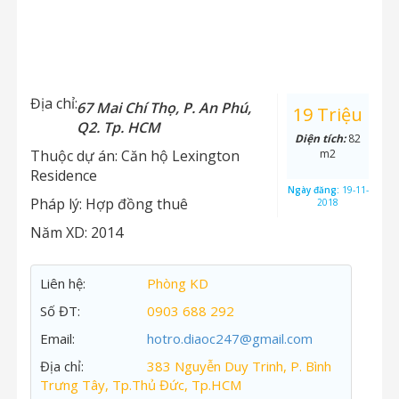
Địa chỉ:
67 Mai Chí Thọ, P. An Phú,
19 Triệu
Q2. Tp. HCM
Diện tích:
82
Thuộc dự án:
Căn hộ Lexington
m2
Residence
Ngày đăng:
19-11-
Pháp lý:
Hợp đồng thuê
2018
Năm XD:
2014
Liên hệ:
Phòng KD
Số ĐT:
0903 688 292
Email:
hotro.diaoc247@gmail.com
Địa chỉ:
383 Nguyễn Duy Trinh, P. Bình
Trưng Tây, Tp.Thủ Đức, Tp.HCM