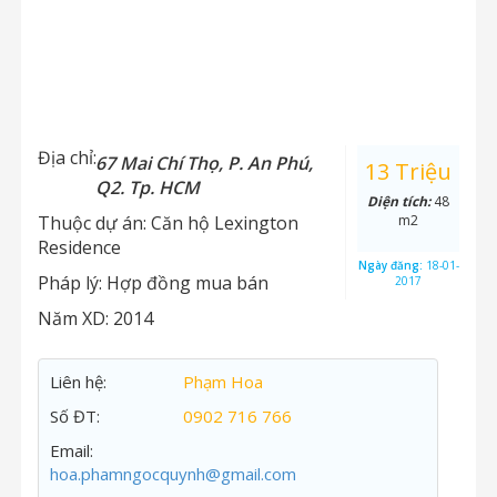
Địa chỉ:
67 Mai Chí Thọ, P. An Phú,
13 Triệu
Q2. Tp. HCM
Diện tích:
48
Thuộc dự án:
Căn hộ Lexington
m2
Residence
Ngày đăng:
18-01-
Pháp lý:
Hợp đồng mua bán
2017
Năm XD:
2014
Liên hệ:
Phạm Hoa
Số ĐT:
0902 716 766
Email:
hoa.phamngocquynh@gmail.com