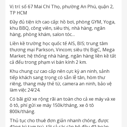
Vị trí: số 67 Mai Chí Thọ, phường An Phú, quận 2,
TP HCM
Đầy đủ tiện ích cao cấp: hồ bơi, phòng GYM, Yoga,
khu BBQ, công viên, siêu thị, nhà hàng, ngân
hàng, phòng khám, salon tóc…
Liền kề trường học quốc tế AIS, BIS; trung tâm
thương mại Parkson, Vincom; siêu thị BigC, Mega
Market; hệ thống nhà hàng, ngân hàng liền kề tất
cả đểu trong phạm vi bán kính 2 km.
Khu chung cư cao cấp nên cực kỳ an ninh, sảnh
tiếp khách sang trọng có sẵn lễ tân, hòm thư
riêng, thang máy thẻ từ, camera an ninh, bảo vệ
làm việc 24/24.
Có bãi giữ xe rộng rãi an toàn cho cả xe máy và xe
ô tô, phí gửi xe máy 150k/tháng, xe ô tô
800k/tháng.
Thủ tục cho thuê đơn giản nhanh chóng, được
đăng ký tạm trú, tất cả các căn hộ đều đã hoàn