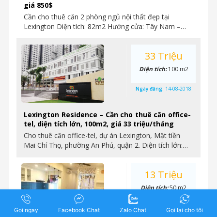
giá 850$
Cần cho thuê căn 2 phòng ngủ nội thất đẹp tại
Lexington Diện tích: 82m2 Hướng cửa: Tây Nam –…
33 Triệu
Diện tích:
100 m2
Ngày đăng:
14-08-2018
Lexington Residence – Cần cho thuê căn office-
tel, diện tích lớn, 100m2, giá 33 triệu/tháng
Cho thuê căn office-tel, dự án Lexington, Mặt tiền
Mai Chí Thọ, phường An Phú, quận 2. Diện tích lớn:…
13 Triệu
Diện tích:
50 m2
Ngày đăng:
14-08-2018
Gọi ngay
Facebook Chat
Zalo Chat
Gọi lại cho tôi