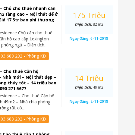
– Chủ cho thuê nhanh căn
175 Triệu
2 tầng cao – Nội thất để ở
Giá 17.5tr bao phí thương
Diện tích:
82 m2
esidence Chủ cần cho thuê
ăn hộ cao cấp Lexington
Ngày đăng:
6-11-2018
 phòng ngủ – Diện tích…
903 688 292 - Phòng KD
– Cho thuê Căn hộ
14 Triệu
 Nhà mới – Nội thất đẹp –
g thủy tốt – 14 triệu bao
Diện tích:
49 m2
 090 271 5677
esidence – Cho thuê Căn hộ
ch 49m2 – Nhà chia phòng
Ngày đăng:
2-11-2018
rộng rãi, có…
903 688 292 - Phòng KD
] Cho thuê căn 1 phòng