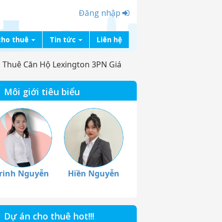
Đăng nhập
cho thuê
Tin tức
Liên hệ
 Thuê Căn Hộ Lexington 3PN Giá
Môi giới tiêu biểu
rinh Nguyễn
Hiền Nguyễn
Dự án cho thuê hot!!!