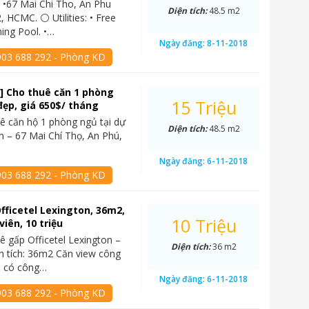
 •67 Mai Chi Tho, An Phu
Diện tích:
48.5 m2
, HCMC. ⚪ Utilities: • Free
ing Pool. •…
Ngày đăng:
8-11-2018
903 688 292 - Phòng KD
] Cho thuê căn 1 phòng
15 Triệu
đẹp, giá 650$/ tháng
ê căn hộ 1 phòng ngủ tại dự
Diện tích:
48.5 m2
n – 67 Mai Chí Thọ, An Phú,
Ngày đăng:
6-11-2018
903 688 292 - Phòng KD
fficetel Lexington, 36m2,
10 Triệu
iên, 10 triệu
ê gấp Officetel Lexington –
Diện tích:
36 m2
n tích: 36m2 Căn view công
3, có công…
Ngày đăng:
6-11-2018
903 688 292 - Phòng KD