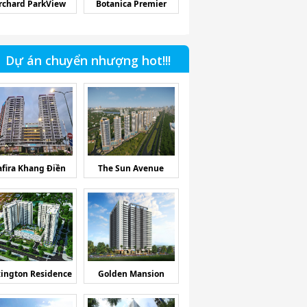
rchard ParkView
Botanica Premier
Dự án chuyển nhượng hot!!!
afira Khang Điền
The Sun Avenue
ington Residence
Golden Mansion