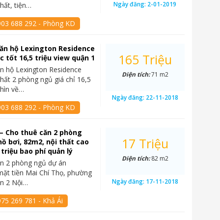
Ngày đăng:
2-01-2019
hất, tiện…
903 688 292 - Phòng KD
ăn hộ Lexington Residence
165 Triệu
c tốt 16,5 triệu view quận 1
n hộ Lexington Residence
Diện tích:
71 m2
thất 2 phòng ngủ giá chỉ 16,5
nhìn về…
Ngày đăng:
22-11-2018
903 688 292 - Phòng KD
– Cho thuê căn 2 phòng
17 Triệu
hồ bơi, 82m2, nội thất cao
 triệu bao phí quản lý
Diện tích:
82 m2
ăn 2 phòng ngủ dự án
mặt tiền Mai Chí Thọ, phường
Ngày đăng:
17-11-2018
ận 2 Nội…
75 269 781 - Khả Ái