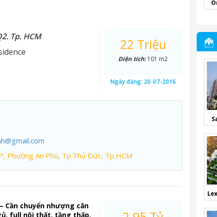
O
Q2. Tp. HCM
22 Triệu
sidence
Diện tích:
101 m2
Ngày đăng:
20-07-2016
S
nh@gmail.com
P, Phường An Phú, Tp.Thủ Đức, Tp.HCM
Lex
 – Cần chuyển nhượng căn
2.95 Tỷ
, full nội thất, tầng thấp,