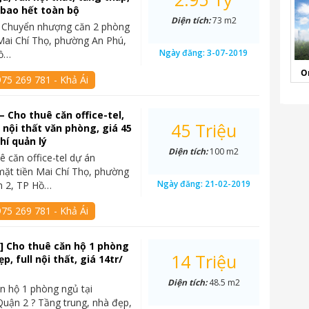
ỷ bao hết toàn bộ
Diện tích:
73 m2
– Chuyển nhượng căn 2 phòng
Mai Chí Thọ, phường An Phú,
Ngày đăng:
3-07-2019
Hồ…
O
75 269 781 - Khả Ái
– Cho thuê căn office-tel,
45 Triệu
l nội thất văn phòng, giá 45
hí quản lý
Diện tích:
100 m2
ê căn office-tel dự án
mặt tiền Mai Chí Thọ, phường
Ngày đăng:
21-02-2019
n 2, TP Hồ…
75 269 781 - Khả Ái
] Cho thuê căn hộ 1 phòng
14 Triệu
p, full nội thất, giá 14tr/
Diện tích:
48.5 m2
n hộ 1 phòng ngủ tại
Quận 2 ? Tầng trung, nhà đẹp,