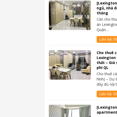
[Lexington
ngủ, nhà đẹ
tháng
Cần cho thu
án Lexingto
Quận…
Liên hệ:
0
Cho thuê 
Lexington 
thất – Giá 
phí QL
Cho thuê c
hình) – Dự 
đầy đủ nội 
Liên hệ:
0
[Lexington
apartment