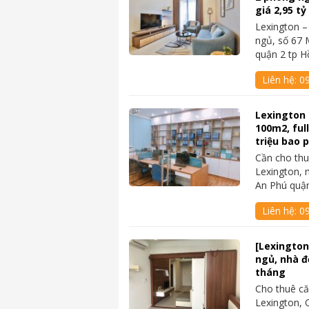
giá 2,95 t
Lexington 
ngủ, số 67 
quận 2 tp 
Liên hệ:
09
Lexington 
100m2, ful
triệu bao p
Cần cho thu
Lexington, 
An Phú quậ
Liên hệ:
09
[Lexington
ngủ, nhà đẹ
tháng
Cho thuê că
Lexington, 