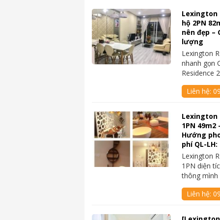
Lexington 
hộ 2PN 82m
nên đẹp – 
lượng
Lexington R
nhanh gọn C
Residence 2
Liên hệ:
0
Lexington 
1PN 49m2 –
Hướng phon
phí QL-LH:
Lexington R
1PN diện tí
thông mình 
Liên hệ:
0
[Lexington