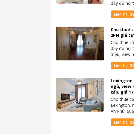
đầy đủ nội t
Liên hệ:
0
Cho thuê c
2PN giá cự
Cho thuê că
đầy đủ nội 
triệu, view 
Liên hệ:
0
Lexington 
ngủ, view 
cấp, giá 17
Cho thuê c
Lexington, 
An Phú, qu
Liên hệ:
09