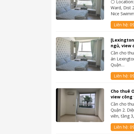
⚪ Location:
Ward, Dist 2
Nice Swimm
Liên hệ:
0
[Lexington
ngủ, view 
Cần cho thu
án Lexingto
Quận…
Liên hệ:
0
Cho thuê O
view công v
Cần cho thu
Quận 2. Diệ
viên, tầng 
Liên hệ:
0