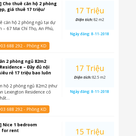
] Cho thuê căn hộ 2 phòng
17 Triệu
p, giá thuê 17 triệu/
Diện tích:
82 m2
ê căn hộ 2 phòng ngủ tại dự
n – 67 Mai Chí Thọ, An Phú,
Ngày đăng:
8-11-2018
903 688 292 - Phòng KD
căn 2 phòng ngủ 82m2
17 Triệu
Residence – Đầy đủ nội
siêu rẻ 17 triệu bao luôn
Diện tích:
82.5 m2
ăn hộ 2 phòng ngủ 82m2 (như
án Lexington Residence có
Ngày đăng:
8-11-2018
thất…
903 688 292 - Phòng KD
] Nice 1 bedroom
15 Triệu
 for rent