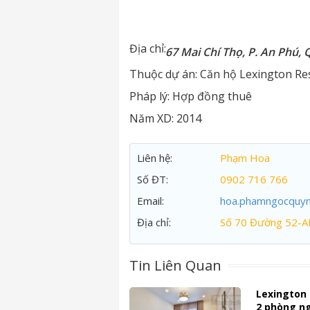
Địa chỉ:
67 Mai Chí Thọ, P. An Phú, 
Thuộc dự án:
Căn hộ Lexington Re
Pháp lý:
Hợp đồng thuê
Năm XD:
2014
Liên hệ:
Phạm Hoa
Số ĐT:
0902 716 766
Email:
hoa.phamngocquy
Địa chỉ:
Số 70 Đường 52-A
Tin Liên Quan
Lexington
2 phòng ngủ