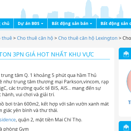
 chủ
Dự án BĐS
Bất động sản bán
Bất động sản 
o thuê
>
Cho thuê căn hộ
>
Cho thuê căn hộ Lexington
>
Cho
TON 3PN GIÁ HOT NHẤT KHU VỰC
h trung tâm Q. 1 khoảng 5 phút qua hầm Thủ
n kề như trung tâm thương mại Parkson,vincom, rạp
BigC, các trường quốc tế BIS, AIS… mang đến sự
hành, vui chơi và giải trí.
T
hồ bơi tràn 600m2, kết hợp với sân vườn xanh mát
giác yên bình và thư thái.
sidence
, quận 2, mặt tiền Mai Chí Thọ.
 và phòng Gym