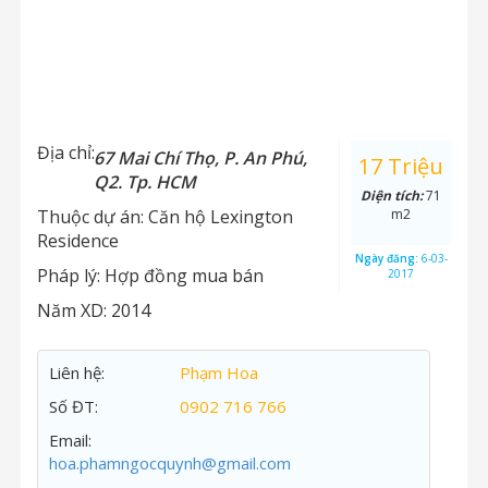
Địa chỉ:
67 Mai Chí Thọ, P. An Phú,
17 Triệu
Q2. Tp. HCM
Diện tích:
71
Thuộc dự án:
Căn hộ Lexington
m2
Residence
Ngày đăng:
6-03-
Pháp lý:
Hợp đồng mua bán
2017
Năm XD:
2014
Liên hệ:
Phạm Hoa
Số ĐT:
0902 716 766
Email:
hoa.phamngocquynh@gmail.com