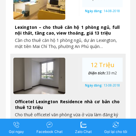
Ngày đăng:
14-08-2018
Lexington – cho thuê căn hộ 1 phòng ngủ, full
nội thất, tầng cao, view thoáng, giá 13 triệu
Cần cho thuê căn hộ 1 phòng ngủ, dự án Lexington,
mặt tiền Mai Chí Thọ, phường An Phú quận…
12 Triệu
Diện tích:
33 m2
Ngày đăng:
13-08-2018
Officetel Lexington Residence nhà cơ bản cho
thuê 12 triệu
Cho thuê officetel văn phòng vừa ở vừa làm đăng ký
kinh doanh được. Vị trí: mặt tiền đại lộ…
Gọi ngay
Facebook Chat
Zalo Chat
Gọi lại cho tôi