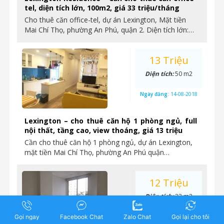
tel, diện tích lớn, 100m2, giá 33 triệu/tháng
Cho thuê căn office-tel, dự án Lexington, Mặt tiền
Mai Chí Thọ, phường An Phú, quận 2. Diện tích lớn:…
13 Triệu
Diện tích:
50 m2
Ngày đăng:
14-08-2018
Lexington – cho thuê căn hộ 1 phòng ngủ, full
nội thất, tầng cao, view thoáng, giá 13 triệu
Cần cho thuê căn hộ 1 phòng ngủ, dự án Lexington,
mặt tiền Mai Chí Thọ, phường An Phú quận…
12 Triệu
Diện tích:
33 m2
Gọi ngay
Facebook Chat
Zalo Chat
Ngày đăng:
13-08-2018
Gọi lại cho tôi