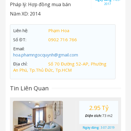
Pháp lý:
Hợp đồng mua bán
2017
Năm XD:
2014
Liên hệ:
Phạm Hoa
Số ĐT:
0902 716 766
Email:
hoa.phamngocquynh@gmail.com
Địa chỉ:
Số 70 Đường 52-AP, Phường
An Phú, Tp.Thủ Đức, Tp.HCM
Tin Liên Quan
2.95 Tỷ
Diện tích:
73 m2
Ngày đăng:
3-07-2019