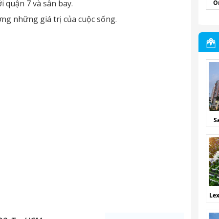
ới quận 7 và sân bay.
O
ởng những giá trị của cuộc sống.
S
Lex