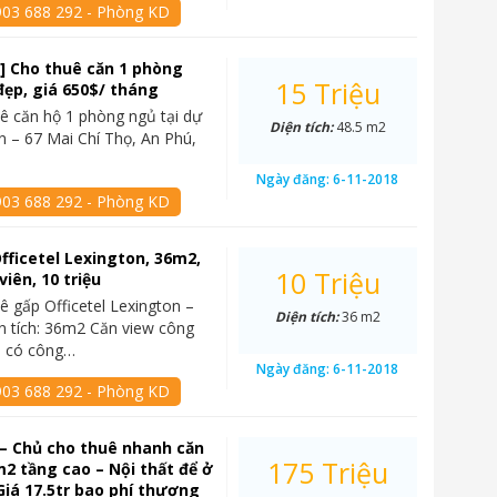
903 688 292 - Phòng KD
] Cho thuê căn 1 phòng
15 Triệu
đẹp, giá 650$/ tháng
ê căn hộ 1 phòng ngủ tại dự
Diện tích:
48.5 m2
n – 67 Mai Chí Thọ, An Phú,
Ngày đăng:
6-11-2018
903 688 292 - Phòng KD
fficetel Lexington, 36m2,
10 Triệu
iên, 10 triệu
ê gấp Officetel Lexington –
Diện tích:
36 m2
n tích: 36m2 Căn view công
3, có công…
Ngày đăng:
6-11-2018
903 688 292 - Phòng KD
– Chủ cho thuê nhanh căn
175 Triệu
2 tầng cao – Nội thất để ở
Giá 17.5tr bao phí thương