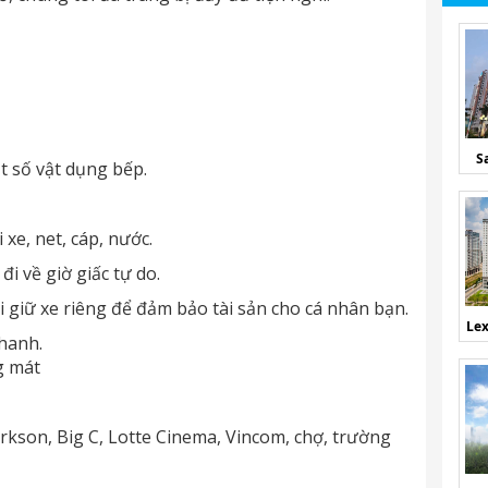
S
ột số vật dụng bếp.
 xe, net, cáp, nước.
đi về giờ giấc tự do.
i giữ xe riêng để đảm bảo tài sản cho cá nhân bạn.
Lex
hanh.
g mát
rkson, Big C, Lotte Cinema, Vincom, chợ, trường