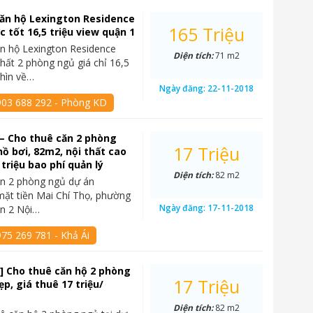
ăn hộ Lexington Residence
165 Triệu
c tốt 16,5 triệu view quận 1
n hộ Lexington Residence
Diện tích:
71 m2
thất 2 phòng ngủ giá chỉ 16,5
nhìn về…
Ngày đăng:
22-11-2018
903 688 292 - Phòng KD
– Cho thuê căn 2 phòng
17 Triệu
hồ bơi, 82m2, nội thất cao
 triệu bao phí quản lý
Diện tích:
82 m2
ăn 2 phòng ngủ dự án
mặt tiền Mai Chí Thọ, phường
Ngày đăng:
17-11-2018
ận 2 Nội…
75 269 781 - Khả Ái
] Cho thuê căn hộ 2 phòng
17 Triệu
p, giá thuê 17 triệu/
Diện tích:
82 m2