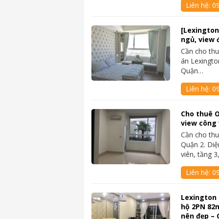
Liên hệ:
0
[Lexington
ngủ, view 
Cần cho thu
án Lexingto
Quận…
Liên hệ:
0
Cho thuê O
view công v
Cần cho thu
Quận 2. Diệ
viên, tầng 
Liên hệ:
0
Lexington 
hộ 2PN 82m
nên đẹp – 