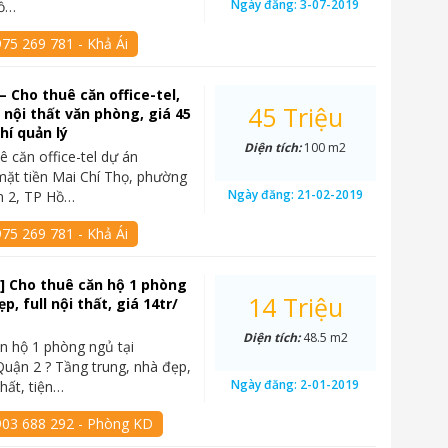
Ngày đăng:
3-07-2019
Hồ…
75 269 781 - Khả Ái
– Cho thuê căn office-tel,
45 Triệu
l nội thất văn phòng, giá 45
hí quản lý
Diện tích:
100 m2
ê căn office-tel dự án
mặt tiền Mai Chí Thọ, phường
Ngày đăng:
21-02-2019
n 2, TP Hồ…
75 269 781 - Khả Ái
] Cho thuê căn hộ 1 phòng
14 Triệu
p, full nội thất, giá 14tr/
Diện tích:
48.5 m2
n hộ 1 phòng ngủ tại
Quận 2 ? Tầng trung, nhà đẹp,
Ngày đăng:
2-01-2019
hất, tiện…
903 688 292 - Phòng KD