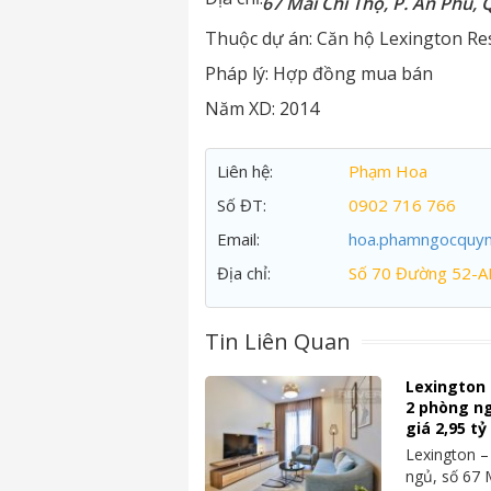
67 Mai Chí Thọ, P. An Phú, 
Thuộc dự án:
Căn hộ Lexington Re
Pháp lý:
Hợp đồng mua bán
Năm XD:
2014
Liên hệ:
Phạm Hoa
Số ĐT:
0902 716 766
Email:
hoa.phamngocquy
Địa chỉ:
Số 70 Đường 52-A
Tin Liên Quan
Lexington
2 phòng ngủ
giá 2,95 t
Lexington 
ngủ, số 67 