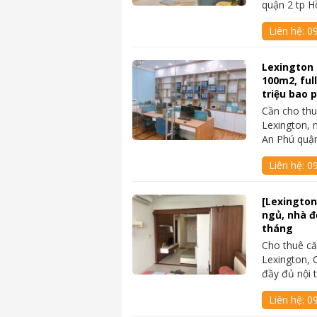
quận 2 tp 
Liên hệ:
09
Lexington 
100m2, ful
triệu bao p
Cần cho thu
Lexington, 
An Phú quậ
Liên hệ:
09
[Lexington
ngủ, nhà đẹ
tháng
Cho thuê că
Lexington, 
đầy đủ nội t
Liên hệ:
0