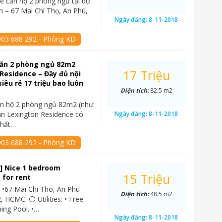
ê căn hộ 2 phòng ngủ tại dự
n – 67 Mai Chí Thọ, An Phú,
Ngày đăng:
8-11-2018
903 688 292 - Phòng KD
căn 2 phòng ngủ 82m2
17 Triệu
Residence – Đầy đủ nội
siêu rẻ 17 triệu bao luôn
Diện tích:
82.5 m2
ăn hộ 2 phòng ngủ 82m2 (như
án Lexington Residence có
Ngày đăng:
8-11-2018
thất…
903 688 292 - Phòng KD
] Nice 1 bedroom
15 Triệu
 for rent
 •67 Mai Chi Tho, An Phu
Diện tích:
48.5 m2
, HCMC. ⚪ Utilities: • Free
ing Pool. •…
Ngày đăng:
8-11-2018