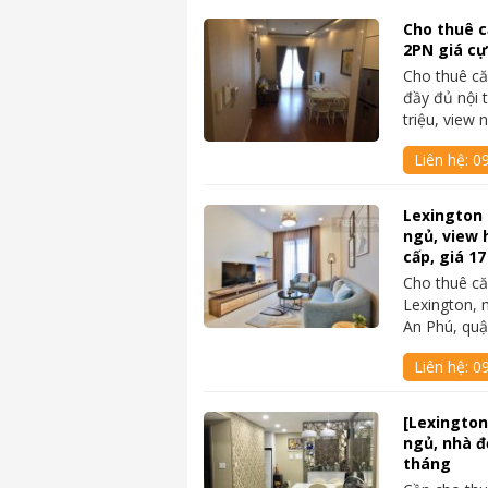
Cho thuê c
2PN giá cự
Cho thuê că
đầy đủ nội 
triệu, view 
Liên hệ:
0
Lexington 
ngủ, view 
cấp, giá 17
Cho thuê c
Lexington, 
An Phú, qu
Liên hệ:
09
[Lexington
ngủ, nhà đẹ
tháng