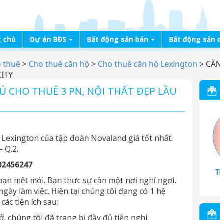
 chủ
Dự án BĐS
Bất động sản bán
Bất động sản 
o thuê
>
Cho thuê căn hộ
>
Cho thuê căn hộ Lexington
>
CĂN
CITY
́ CHO THUÊ 3 PN, NỘI THẤT ĐẸP LẦU
Lexington của tập đoàn Novaland giá tốt nhất.
– Q.2.
02456247
T
bạn mệt mỏi. Bạn thực sự cần một nơi nghỉ ngơi,
gày làm việc. Hiện tại chúng tôi đang có 1 hệ
ác tiện ích sau:
ở, chúng tôi đã trang bị đầy đủ tiện nghi.