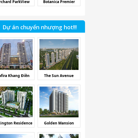
rchard ParkView
Botanica Premier
Dự án chuyển nhượng hot!!!
afira Khang Điền
The Sun Avenue
ington Residence
Golden Mansion