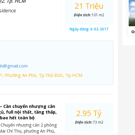
Q2. Tp. HCM
21 Triệu
sidence
Diện tích:
101 m2
Ngày đăng:
6-02-2017
O
nh@gmail.com
P, Phường An Phú, Tp.Thủ Đức, Tp.HCM
 – Cần chuyển nhượng căn
2.95 Tỷ
, full nội thất, tầng thấp,
ỷ bao hết toàn bộ
Diện tích:
73 m2
– Chuyển nhượng căn 2 phòng
Mai Chí Thọ, phường An Phú,