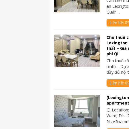
Cần cho thu
án Lexingto
Quận…
Liên hệ:
0
Cho thuê 
Lexington 
thất – Giá 
phí QL
Cho thuê c
hình) – Dự 
đầy đủ nội 
Liên hệ:
0
[Lexington
apartment
⚪ Location:
Ward, Dist 2
Nice Swimm