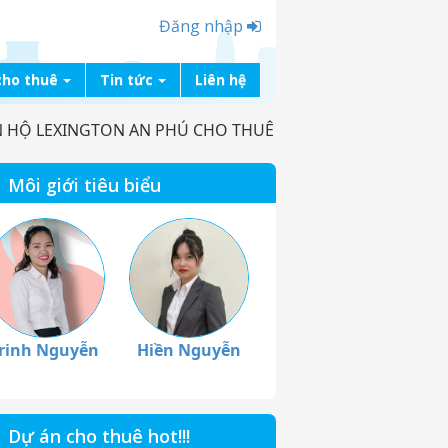
Đăng nhập
cho thuê
Tin tức
Liên hệ
 HỘ LEXINGTON AN PHÚ CHO THUÊ
Môi giới tiêu biểu
rinh Nguyễn
Hiền Nguyễn
Dự án cho thuê hot!!!