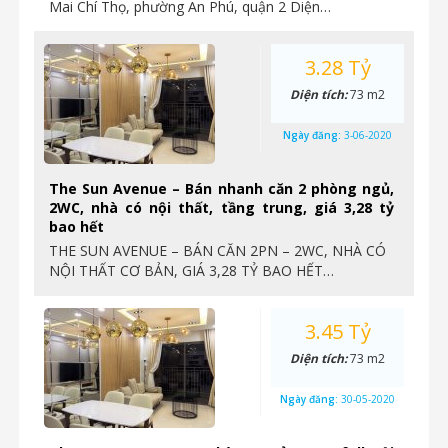
Mai Chí Thọ, phường An Phú, quận 2 Diện…
3.28 Tỷ
Diện tích:
73 m2
Ngày đăng:
3-06-2020
The Sun Avenue – Bán nhanh căn 2 phòng ngủ,
2WC, nhà có nội thất, tầng trung, giá 3,28 tỷ
bao hết
THE SUN AVENUE – BÁN CĂN 2PN – 2WC, NHÀ CÓ
NỘI THẤT CƠ BẢN, GIÁ 3,28 TỶ BAO HẾT…
3.45 Tỷ
Diện tích:
73 m2
Ngày đăng:
30-05-2020