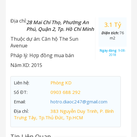
Địa chỉ:
28 Mai Chí Thọ, Phường An
3.1 Tỷ
Phú, Quận 2, Tp. Hồ Chí Minh
Diện tích:
76
Thuộc dự án:
Căn hộ The Sun
m2
Avenue
Ngày đăng:
9-08-
Pháp lý:
Hợp đồng mua bán
2018
Năm XD:
2015
Liên hệ:
Phòng KD
Số ĐT:
0903 688 292
Email:
hotro.diaoc247@gmail.com
Địa chỉ:
383 Nguyễn Duy Trinh, P. Bình
Trưng Tây, Tp.Thủ Đức, Tp.HCM
Tin Liên Quan