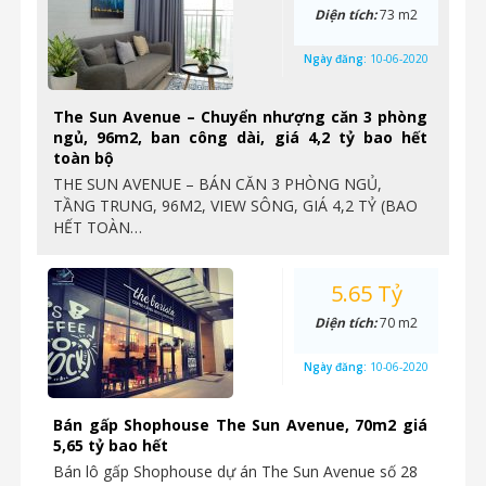
Diện tích:
73 m2
Ngày đăng:
10-06-2020
The Sun Avenue – Chuyển nhượng căn 3 phòng
ngủ, 96m2, ban công dài, giá 4,2 tỷ bao hết
toàn bộ
THE SUN AVENUE – BÁN CĂN 3 PHÒNG NGỦ,
TẦNG TRUNG, 96M2, VIEW SÔNG, GIÁ 4,2 TỶ (BAO
HẾT TOÀN…
5.65 Tỷ
Diện tích:
70 m2
Ngày đăng:
10-06-2020
Bán gấp Shophouse The Sun Avenue, 70m2 giá
5,65 tỷ bao hết
Bán lô gấp Shophouse dự án The Sun Avenue số 28