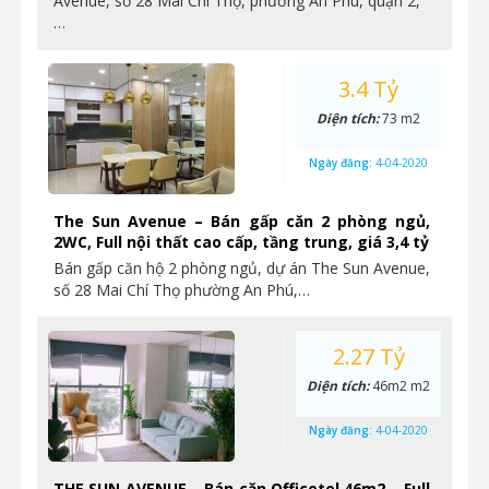
Avenue, số 28 Mai Chí Thọ, phường An Phú, quận 2,
…
3.4 Tỷ
Diện tích:
73 m2
Ngày đăng:
4-04-2020
The Sun Avenue – Bán gấp căn 2 phòng ngủ,
2WC, Full nội thất cao cấp, tầng trung, giá 3,4 tỷ
Bán gấp căn hộ 2 phòng ngủ, dự án The Sun Avenue,
số 28 Mai Chí Thọ phường An Phú,…
2.27 Tỷ
Diện tích:
46m2 m2
Ngày đăng:
4-04-2020
THE SUN AVENUE – Bán căn Officetel 46m2 – Full