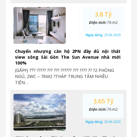
3.8 Tỷ
Diện tích:
76 m2
Ngày đăng:
25-06-2020
Chuyển nhượng căn hộ 2PN đầy đủ nội thất
view sông Sài Gòn The Sun Avenue nhà mới
100%
(GẤP‼️) ??́? ????? ??? ??? ?????? ??? ???? ?? ?2 PHÒNG
NGỦ, 2WC – 76M2 ?THÁP TRUNG TÂM NHIỀU
TIỆN…
3.65 Tỷ
Diện tích:
76 m2
Ngày đăng:
20-06-2020