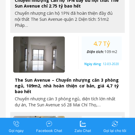
Chuyển nhượng căn hộ 1PN đầy đủ nội thất The
Sun Avenue chỉ 2.75 tỷ bao hết
Chuyển nhượng căn hộ 1PN đã hoàn thiện đầy đủ
nội thất The Sun Avenue-quận 2 Diện tích: 51m2
Pháp…
4.7 Tỷ
Diện tích:
109 m2
Ngày đăng:
12-03-2020
The Sun Avenue – Chuyển nhượng căn 3 phòng
ngủ, 109m2, nhà hoàn thiện cơ bản, giá 4,7 tỷ
bao hết
Chuyển nhượng căn 3 phòng ngủ, diện tích lớn nhất
dự án, The Sun Avenue số 28 Mai Chí Thọ,…
3.45 Tỷ
Gọi ngay
Facebook Chat
Zalo Chat
Gọi lại cho tôi
Diện tích:
73 m2