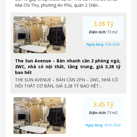
Mai Chí Thọ, phường An Phú, quận 2 Diện…
3.28 Tỷ
Diện tích:
73 m2
Ngày đăng:
3-06-2020
The Sun Avenue – Bán nhanh căn 2 phòng ngủ,
2WC, nhà có nội thất, tầng trung, giá 3,28 tỷ
bao hết
THE SUN AVENUE – BÁN CĂN 2PN – 2WC, NHÀ CÓ
NỘI THẤT CƠ BẢN, GIÁ 3,28 TỶ BAO HẾT…
3.45 Tỷ
Diện tích:
73 m2
Ngày đăng:
30-05-2020