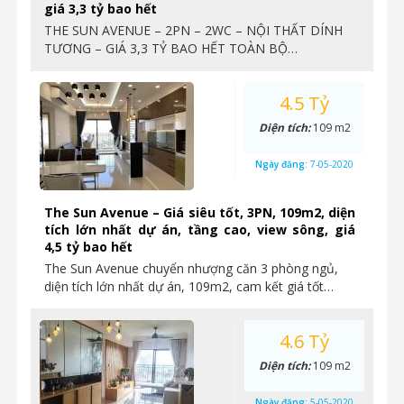
giá 3,3 tỷ bao hết
THE SUN AVENUE – 2PN – 2WC – NỘI THẤT DÍNH
TƯƠNG – GIÁ 3,3 TỶ BAO HẾT TOÀN BỘ…
4.5 Tỷ
Diện tích:
109 m2
Ngày đăng:
7-05-2020
The Sun Avenue – Giá siêu tốt, 3PN, 109m2, diện
tích lớn nhất dự án, tầng cao, view sông, giá
4,5 tỷ bao hết
The Sun Avenue chuyển nhượng căn 3 phòng ngủ,
diện tích lớn nhất dự án, 109m2, cam kết giá tốt…
4.6 Tỷ
Diện tích:
109 m2
Ngày đăng:
5-05-2020