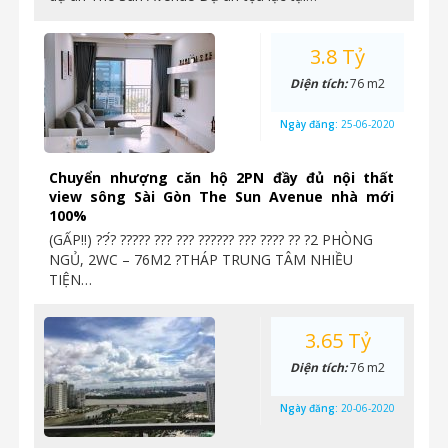
3.8 Tỷ
Diện tích:
76 m2
Ngày đăng:
25-06-2020
Chuyển nhượng căn hộ 2PN đầy đủ nội thất
view sông Sài Gòn The Sun Avenue nhà mới
100%
(GẤP‼️) ??́? ????? ??? ??? ?????? ??? ???? ?? ?2 PHÒNG
NGỦ, 2WC – 76M2 ?THÁP TRUNG TÂM NHIỀU
TIỆN…
3.65 Tỷ
Diện tích:
76 m2
Ngày đăng:
20-06-2020