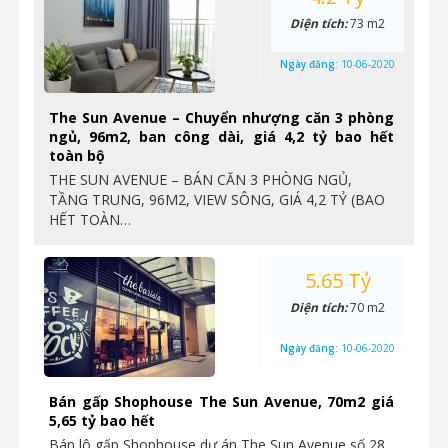
Diện tích:
73 m2
Ngày đăng:
10-06-2020
The Sun Avenue – Chuyển nhượng căn 3 phòng
ngủ, 96m2, ban công dài, giá 4,2 tỷ bao hết
toàn bộ
THE SUN AVENUE – BÁN CĂN 3 PHÒNG NGỦ,
TẦNG TRUNG, 96M2, VIEW SÔNG, GIÁ 4,2 TỶ (BAO
HẾT TOÀN…
5.65 Tỷ
Diện tích:
70 m2
Ngày đăng:
10-06-2020
Bán gấp Shophouse The Sun Avenue, 70m2 giá
5,65 tỷ bao hết
Bán lô gấp Shophouse dự án The Sun Avenue số 28