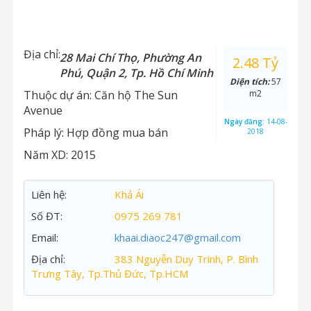
Địa chỉ:
28 Mai Chí Thọ, Phường An
2.48 Tỷ
Phú, Quận 2, Tp. Hồ Chí Minh
Diện tích:
57
Thuộc dự án:
Căn hộ The Sun
m2
Avenue
Ngày đăng:
14-08-
Pháp lý:
Hợp đồng mua bán
2018
Năm XD:
2015
Liên hệ:
Khả Ái
Số ĐT:
0975 269 781
Email:
khaai.diaoc247@gmail.com
Địa chỉ:
383 Nguyễn Duy Trinh, P. Bình
Trưng Tây, Tp.Thủ Đức, Tp.HCM