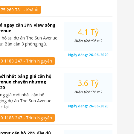
75 269 781 - Khả Ái
 có ngay căn 3PN view sông
4.1 Tỷ
venue
 hộ tại dự án The Sun Avenue
Diện tích:
96 m2
cư. Bán căn 3 phòng ngủ.
Ngày đăng:
26-06-2020
90 1188 247 - Trinh Nguyễn
ới nhất bảng giá căn hộ
3.6 Tỷ
venue chuyển nhượng
020
Diện tích:
76 m2
ng giá mới nhất căn hộ
ợng dự án The Sun Avenue
Ngày đăng:
26-06-2020
ạc tại…
90 1188 247 - Trinh Nguyễn
ượng căn hộ 2PN đầy đủ