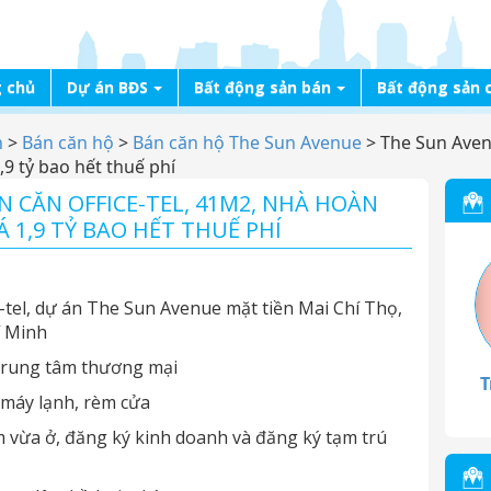
 chủ
Dự án BĐS
Bất động sản bán
Bất động sản 
n
>
Bán căn hộ
>
Bán căn hộ The Sun Avenue
>
The Sun Avenu
,9 tỷ bao hết thuế phí
N CĂN OFFICE-TEL, 41M2, NHÀ HOÀN
Á 1,9 TỶ BAO HẾT THUẾ PHÍ
tel, dự án The Sun Avenue mặt tiền Mai Chí Thọ,
í Minh
n trung tâm thương mại
T
 máy lạnh, rèm cửa
m vừa ở, đăng ký kinh doanh và đăng ký tạm trú