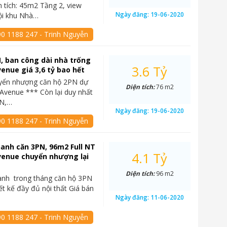
 tích: 45m2 Tầng 2, view
Ngày đăng:
19-06-2020
ội khu Nhà…
90 1188 247 - Trinh Nguyễn
, ban công dài nhà trống
3.6 Tỷ
enue giá 3,6 tỷ bao hết
yển nhượng căn hộ 2PN dự
Diện tích:
76 m2
Avenue *** Còn lại duy nhất
PN,…
Ngày đăng:
19-06-2020
90 1188 247 - Trinh Nguyễn
anh căn 3PN, 96m2 Full NT
4.1 Tỷ
venue chuyển nhượng lại
Diện tích:
96 m2
anh trong tháng căn hộ 3PN
ết kế đầy đủ nội thất Giá bán
Ngày đăng:
11-06-2020
90 1188 247 - Trinh Nguyễn