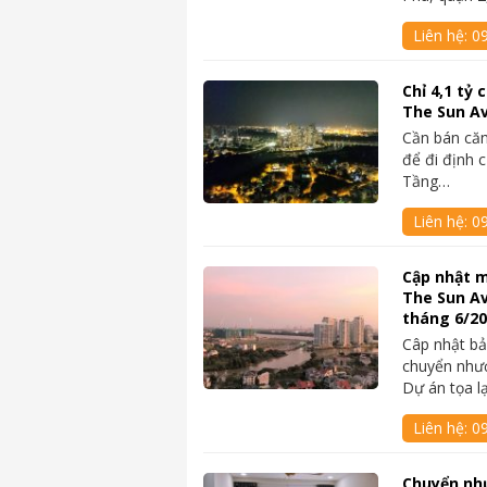
Liên hệ:
09
Chỉ 4,1 tỷ
The Sun A
Cần bán căn
để đi định 
Tầng…
Liên hệ:
0
Cập nhật m
The Sun A
tháng 6/2
Câp nhật bả
chuyển như
Dự án tọa l
Liên hệ:
0
Chuyển nh