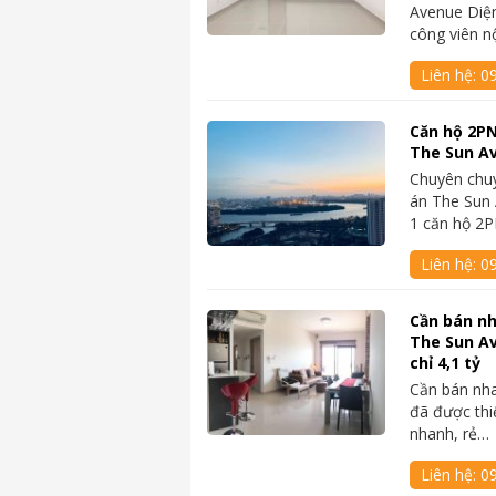
Avenue Diện
công viên n
Liên hệ:
0
Căn hộ 2PN
The Sun Av
Chuyên chu
án The Sun 
1 căn hộ 2
Liên hệ:
0
Cần bán nh
The Sun A
chỉ 4,1 tỷ
Cần bán nh
đã được thi
nhanh, rẻ…
Liên hệ:
0