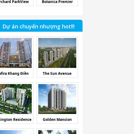
rchard ParkView
Botanica Premier
Dự án chuyển nhượng hot!!!
afira Khang Điền
The Sun Avenue
ington Residence
Golden Mansion