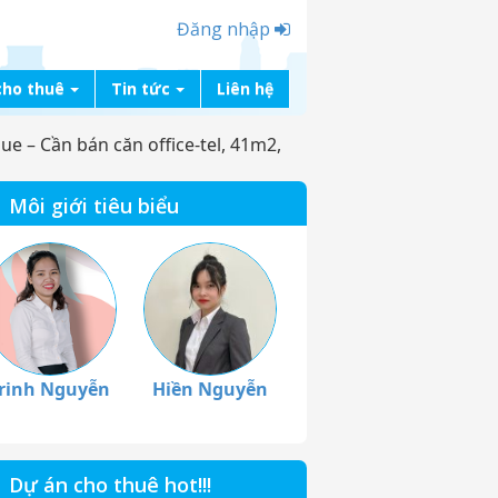
Đăng nhập
cho thuê
Tin tức
Liên hệ
e – Cần bán căn office-tel, 41m2,
Môi giới tiêu biểu
rinh Nguyễn
Hiền Nguyễn
Dự án cho thuê hot!!!