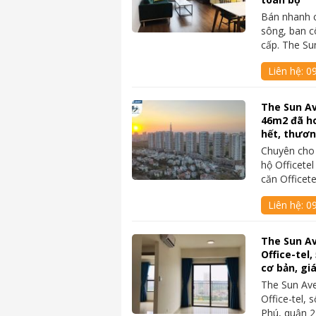
Bán nhanh 
sông, ban cô
cấp. The S
Liên hệ:
09
The Sun Av
46m2 đã ho
hết, thươ
Chuyên cho
hộ Officete
căn Officet
Liên hệ:
0
The Sun A
Office-tel,
cơ bản, gi
The Sun Av
Office-tel,
Phú, quận 