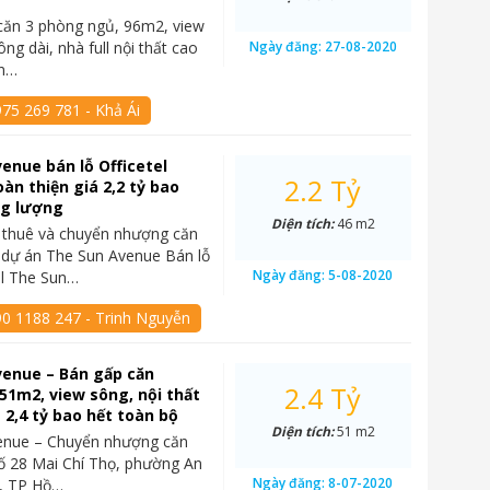
căn 3 phòng ngủ, 96m2, view
ng dài, nhà full nội thất cao
Ngày đăng:
27-08-2020
un…
75 269 781 - Khả Ái
enue bán lỗ Officetel
2.2 Tỷ
àn thiện giá 2,2 tỷ bao
ng lượng
Diện tích:
46 m2
 thuê và chuyển nhượng căn
l dự án The Sun Avenue Bán lỗ
Ngày đăng:
5-08-2020
el The Sun…
90 1188 247 - Trinh Nguyễn
venue – Bán gấp căn
2.4 Tỷ
 51m2, view sông, nội thất
á 2,4 tỷ bao hết toàn bộ
Diện tích:
51 m2
enue – Chuyển nhượng căn
 số 28 Mai Chí Thọ, phường An
Ngày đăng:
8-07-2020
2, TP Hồ…