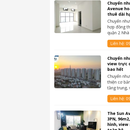
Chuyển nh
Avenue ho
thuê dài h
Chuyển nhượ
hợp đồng th
quận 2 Nhà
Liên hệ:
0
Chuyển nh
view trực 
bao hết
Chuyển như
thiện cơ bả
tầng trung,
Liên hệ:
0
The Sun A
3PN, 96m2,
hình, view 
toàn bộ