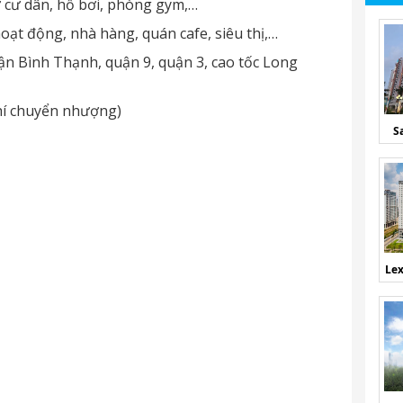
 cư dân, hồ bơi, phòng gym,…
ạt động, nhà hàng, quán cafe, siêu thị,…
quận Bình Thạnh, quận 9, quận 3, cao tốc Long
phí chuyển nhượng)
S
Lex