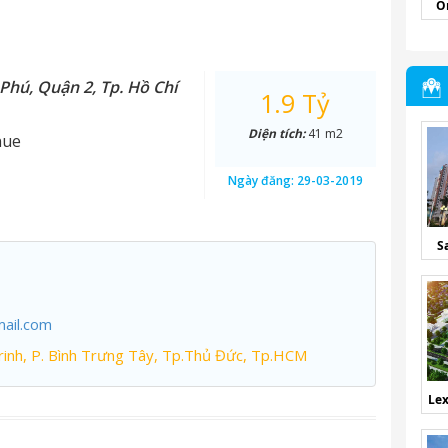
O
Phú, Quận 2, Tp. Hồ Chí
1.9 Tỷ
Diện tích:
41 m2
nue
Ngày đăng:
29-03-2019
S
ail.com
inh, P. Bình Trưng Tây, Tp.Thủ Đức, Tp.HCM
Lex