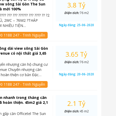
3.8 Tỷ
iew sông Sài Gòn The Sun
à mới 100%
Diện tích:
76 m2
????? ??? ??? ?????? ??? ???? ?? ?2
, 2WC – 76M2 ?THÁP
Ngày đăng:
25-06-2020
 NHIỀU TIỆN…
90 1188 247 - Trinh Nguyễn
ông dài view sông Sài Gòn
3.65 Tỷ
enue có nội thất giá 3,65
Diện tích:
76 m2
yển nhượng căn hộ chung cư
enue Chuyển nhượng căn
Ngày đăng:
20-06-2020
 hoàn thiện cơ bản Đặc…
90 1188 247 - Trinh Nguyễn
án nhanh trong tháng căn
2.1 Tỷ
đã hoàn thiện. 45m2 giá 2,1
Diện tích:
45 m2
n gấp căn Officetel The Sun