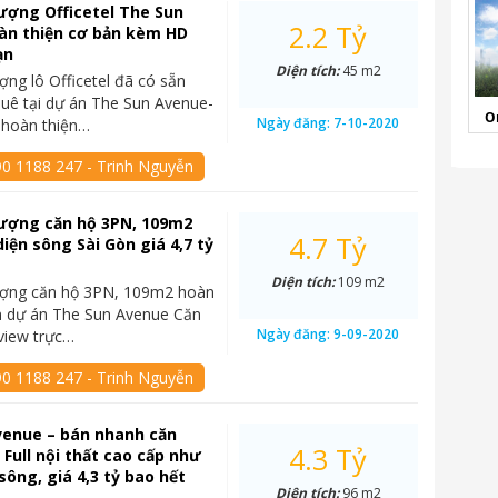
ượng Officetel The Sun
2.2 Tỷ
àn thiện cơ bản kèm HD
ạn
Diện tích:
45 m2
ng lô Officetel đã có sẵn
uê tại dự án The Sun Avenue-
O
Ngày đăng:
7-10-2020
 hoàn thiện…
90 1188 247 - Trinh Nguyễn
ượng căn hộ 3PN, 109m2
4.7 Tỷ
diện sông Sài Gòn giá 4,7 tỷ
Diện tích:
109 m2
ợng căn hộ 3PN, 109m2 hoàn
n dự án The Sun Avenue Căn
Ngày đăng:
9-09-2020
 view trực…
90 1188 247 - Trinh Nguyễn
venue – bán nhanh căn
4.3 Tỷ
 Full nội thất cao cấp như
sông, giá 4,3 tỷ bao hết
Diện tích:
96 m2