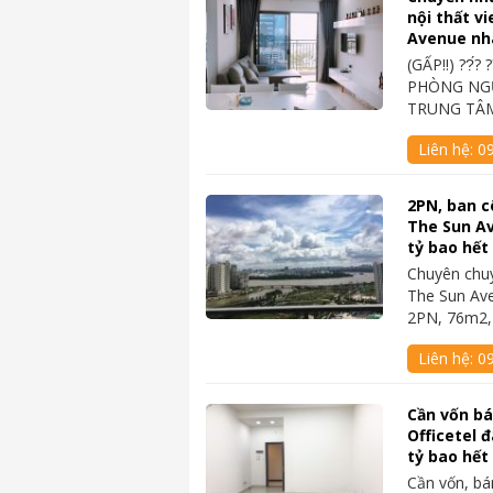
nội thất v
Avenue nh
(GẤP‼️) ??́? 
PHÒNG NGỦ
TRUNG TÂM
Liên hệ:
0
2PN, ban c
The Sun Av
tỷ bao hết
Chuyên chu
The Sun Av
2PN, 76m2,
Liên hệ:
0
Cần vốn b
Officetel 
tỷ bao hết
Cần vốn, bá