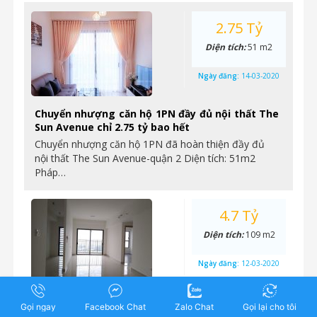
2.75 Tỷ
Diện tích:
51 m2
Ngày đăng:
14-03-2020
Chuyển nhượng căn hộ 1PN đầy đủ nội thất The
Sun Avenue chỉ 2.75 tỷ bao hết
Chuyển nhượng căn hộ 1PN đã hoàn thiện đầy đủ
nội thất The Sun Avenue-quận 2 Diện tích: 51m2
Pháp…
4.7 Tỷ
Diện tích:
109 m2
Ngày đăng:
12-03-2020
The Sun Avenue – Chuyển nhượng căn 3 phòng
Gọi ngay
Facebook Chat
Zalo Chat
Gọi lại cho tôi
ngủ, 109m2, nhà hoàn thiện cơ bản, giá 4,7 tỷ