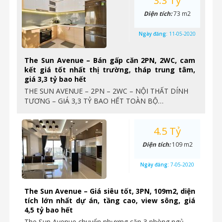
3.3 Tỷ
Diện tích:
73 m2
Ngày đăng:
11-05-2020
The Sun Avenue – Bán gấp căn 2PN, 2WC, cam
kết giá tốt nhất thị trường, tháp trung tâm,
giá 3,3 tỷ bao hết
THE SUN AVENUE – 2PN – 2WC – NỘI THẤT DÍNH
TƯƠNG – GIÁ 3,3 TỶ BAO HẾT TOÀN BỘ…
4.5 Tỷ
Diện tích:
109 m2
Ngày đăng:
7-05-2020
The Sun Avenue – Giá siêu tốt, 3PN, 109m2, diện
tích lớn nhất dự án, tầng cao, view sông, giá
4,5 tỷ bao hết
The Sun Avenue chuyển nhượng căn 3 phòng ngủ,