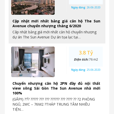
Ngày đăng:
26-06-2020
Cập nhật mới nhất bảng giá căn hộ The Sun
Avenue chuyển nhượng tháng 6/2020
Câp nhật bảng giá mới nhất căn hộ chuyển nhượng
dự án The Sun Avenue Dự án tọa lạc tại…
3.8 Tỷ
Diện tích:
76 m2
Ngày đăng:
25-06-2020
Chuyển nhượng căn hộ 2PN đầy đủ nội thất
view sông Sài Gòn The Sun Avenue nhà mới
100%
(GẤP‼️) ??́? ????? ??? ??? ?????? ??? ???? ?? ?2 PHÒNG
NGỦ, 2WC – 76M2 ?THÁP TRUNG TÂM NHIỀU
TIỆN…