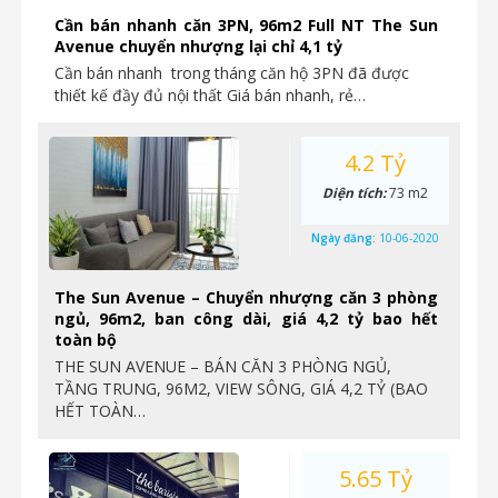
Cần bán nhanh căn 3PN, 96m2 Full NT The Sun
Avenue chuyển nhượng lại chỉ 4,1 tỷ
Cần bán nhanh trong tháng căn hộ 3PN đã được
thiết kế đầy đủ nội thất Giá bán nhanh, rẻ…
4.2 Tỷ
Diện tích:
73 m2
Ngày đăng:
10-06-2020
The Sun Avenue – Chuyển nhượng căn 3 phòng
ngủ, 96m2, ban công dài, giá 4,2 tỷ bao hết
toàn bộ
THE SUN AVENUE – BÁN CĂN 3 PHÒNG NGỦ,
TẦNG TRUNG, 96M2, VIEW SÔNG, GIÁ 4,2 TỶ (BAO
HẾT TOÀN…
5.65 Tỷ