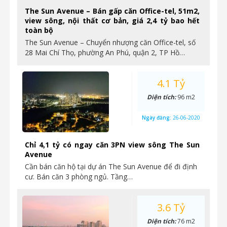
The Sun Avenue – Bán gấp căn Office-tel, 51m2,
view sông, nội thất cơ bản, giá 2,4 tỷ bao hết
toàn bộ
The Sun Avenue – Chuyển nhượng căn Office-tel, số
28 Mai Chí Thọ, phường An Phú, quận 2, TP Hồ…
4.1 Tỷ
Diện tích:
96 m2
Ngày đăng:
26-06-2020
Chỉ 4,1 tỷ có ngay căn 3PN view sông The Sun
Avenue
Cần bán căn hộ tại dự án The Sun Avenue để đi định
cư. Bán căn 3 phòng ngủ. Tầng…
3.6 Tỷ
Diện tích:
76 m2