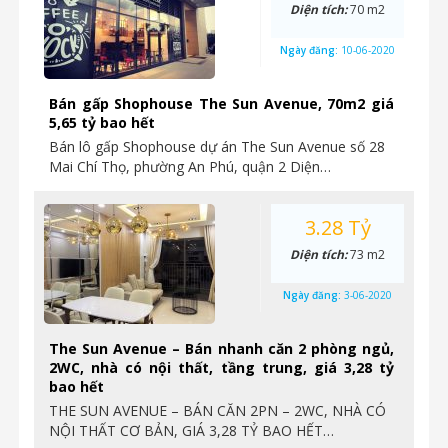
Diện tích:
70 m2
Ngày đăng:
10-06-2020
Bán gấp Shophouse The Sun Avenue, 70m2 giá
5,65 tỷ bao hết
Bán lô gấp Shophouse dự án The Sun Avenue số 28
Mai Chí Thọ, phường An Phú, quận 2 Diện…
3.28 Tỷ
Diện tích:
73 m2
Ngày đăng:
3-06-2020
The Sun Avenue – Bán nhanh căn 2 phòng ngủ,
2WC, nhà có nội thất, tầng trung, giá 3,28 tỷ
bao hết
THE SUN AVENUE – BÁN CĂN 2PN – 2WC, NHÀ CÓ
NỘI THẤT CƠ BẢN, GIÁ 3,28 TỶ BAO HẾT…