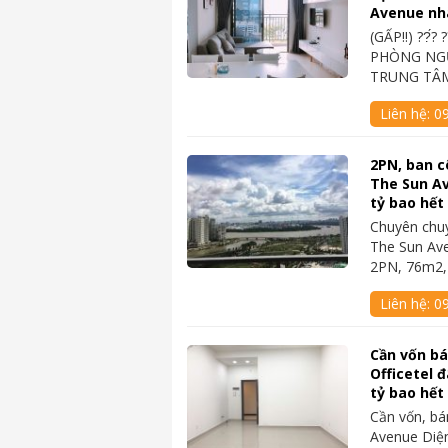
Avenue nh
(GẤP‼️) ??́? 
PHÒNG NGỦ
TRUNG TÂM
Liên hệ:
0
2PN, ban c
The Sun Av
tỷ bao hết
Chuyên chu
The Sun Av
2PN, 76m2,
Liên hệ:
0
Cần vốn b
Officetel 
tỷ bao hết
Cần vốn, bá
Avenue Diện