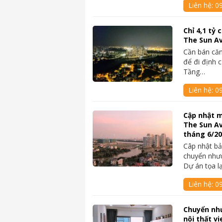
Liên hệ:
09
Chỉ 4,1 tỷ
The Sun A
Cần bán căn
để đi định 
Tầng…
Liên hệ:
0
Cập nhật m
The Sun A
tháng 6/2
Câp nhật bả
chuyển như
Dự án tọa l
Liên hệ:
0
Chuyển nh
nội thất v