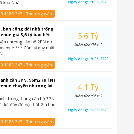
Ngày đăng:
19-06-2020
ội khu Nhà…
90 1188 247 - Trinh Nguyễn
, ban công dài nhà trống
3.6 Tỷ
enue giá 3,6 tỷ bao hết
yển nhượng căn hộ 2PN dự
Diện tích:
76 m2
Avenue *** Còn lại duy nhất
PN,…
Ngày đăng:
19-06-2020
90 1188 247 - Trinh Nguyễn
anh căn 3PN, 96m2 Full NT
4.1 Tỷ
venue chuyển nhượng lại
Diện tích:
96 m2
anh trong tháng căn hộ 3PN
ết kế đầy đủ nội thất Giá bán
Ngày đăng:
11-06-2020
90 1188 247 - Trinh Nguyễn