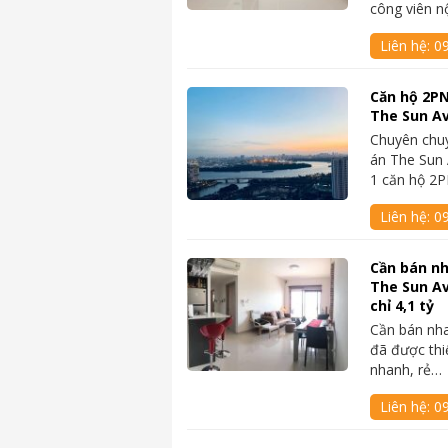
công viên n
Liên hệ:
0
Căn hộ 2PN
The Sun Av
Chuyên chu
án The Sun 
1 căn hộ 2
Liên hệ:
0
Cần bán nh
The Sun A
chỉ 4,1 tỷ
Cần bán nh
đã được thi
nhanh, rẻ…
Liên hệ:
0