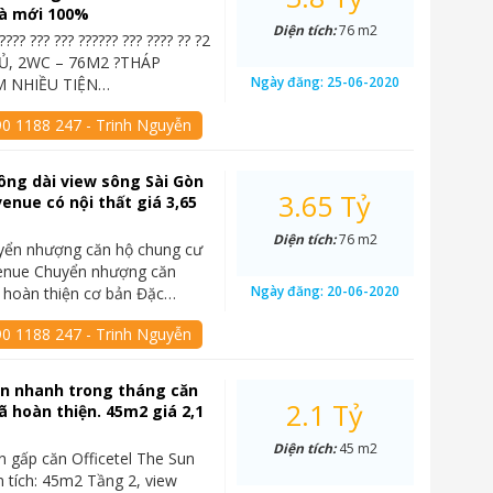
à mới 100%
Diện tích:
76 m2
????? ??? ??? ?????? ??? ???? ?? ?2
, 2WC – 76M2 ?THÁP
Ngày đăng:
25-06-2020
 NHIỀU TIỆN…
90 1188 247 - Trinh Nguyễn
ông dài view sông Sài Gòn
3.65 Tỷ
enue có nội thất giá 3,65
Diện tích:
76 m2
yển nhượng căn hộ chung cư
enue Chuyển nhượng căn
Ngày đăng:
20-06-2020
 hoàn thiện cơ bản Đặc…
90 1188 247 - Trinh Nguyễn
án nhanh trong tháng căn
2.1 Tỷ
đã hoàn thiện. 45m2 giá 2,1
Diện tích:
45 m2
n gấp căn Officetel The Sun
 tích: 45m2 Tầng 2, view