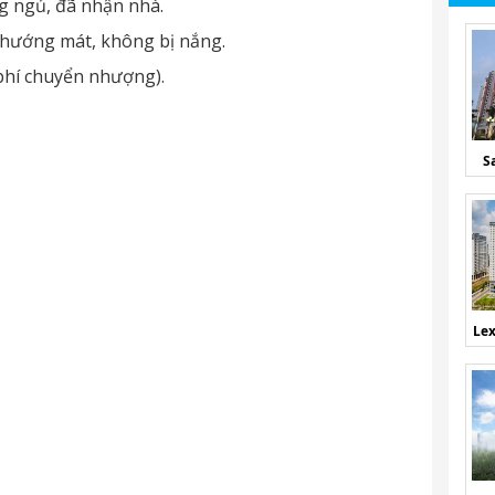
g ngủ, đã nhận nhà.
, hướng mát, không bị nắng.
 phí chuyển nhượng).
S
Lex