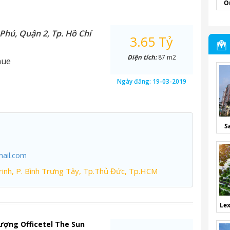
O
Phú, Quận 2, Tp. Hồ Chí
3.65 Tỷ
Diện tích:
87 m2
nue
Ngày đăng:
19-03-2019
S
ail.com
inh, P. Bình Trưng Tây, Tp.Thủ Đức, Tp.HCM
Lex
ượng Officetel The Sun