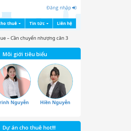
Đăng nhập
cho thuê
Tin tức
Liên hệ
ue – Cần chuyển nhượng căn 3
Môi giới tiêu biểu
rinh Nguyễn
Hiền Nguyễn
Dự án cho thuê hot!!!