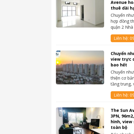
Avenue ho
thuê dài h
Chuyển nhượ
hợp đồng th
quận 2 Nhà
Liên hệ:
0
Chuyển nh
view trực 
bao hết
Chuyển như
thiện cơ bả
tầng trung,
Liên hệ:
0
The Sun A
3PN, 96m2,
hình, view 
toàn bộ