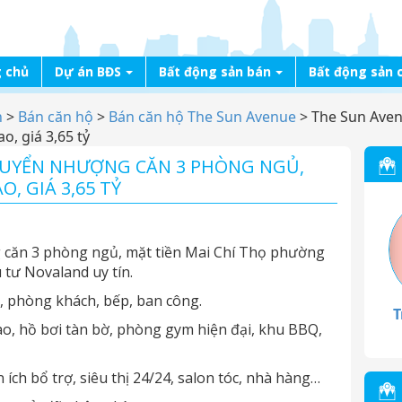
 chủ
Dự án BĐS
Bất động sản bán
Bất động sản 
n
>
Bán căn hộ
>
Bán căn hộ The Sun Avenue
>
The Sun Aven
o, giá 3,65 tỷ
HUYỂN NHƯỢNG CĂN 3 PHÒNG NGỦ,
, GIÁ 3,65 TỶ
căn 3 phòng ngủ, mặt tiền Mai Chí Thọ phường
tư Novaland uy tín.
, phòng khách, bếp, ban công.
T
ao, hồ bơi tàn bờ, phòng gym hiện đại, khu BBQ,
ích bổ trợ, siêu thị 24/24, salon tóc, nhà hàng…