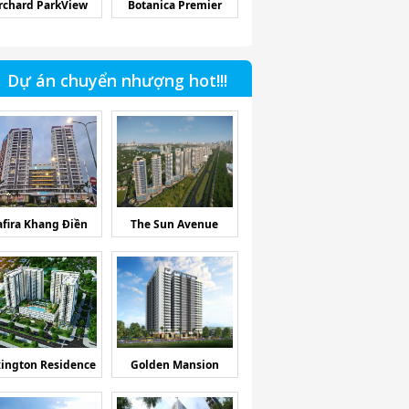
rchard ParkView
Botanica Premier
Dự án chuyển nhượng hot!!!
afira Khang Điền
The Sun Avenue
ington Residence
Golden Mansion