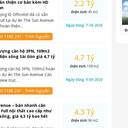
2.2 Tỷ
àn thiện cơ bản kèm HD
ạn
Diện tích:
45 m2
ng lô Officetel đã có sẵn
uê tại dự án The Sun Avenue-
Ngày đăng:
7-10-2020
 hoàn thiện…
O
90 1188 247 - Trinh Nguyễn
ượng căn hộ 3PN, 109m2
4.7 Tỷ
diện sông Sài Gòn giá 4,7 tỷ
Diện tích:
109 m2
ợng căn hộ 3PN, 109m2 hoàn
n dự án The Sun Avenue Căn
Ngày đăng:
9-09-2020
 view trực…
90 1188 247 - Trinh Nguyễn
venue – bán nhanh căn
4.3 Tỷ
 Full nội thất cao cấp như
sông, giá 4,3 tỷ bao hết
Diện tích:
96 m2