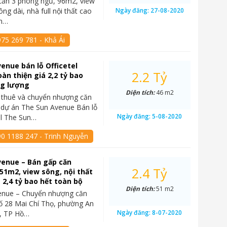
căn 3 phòng ngủ, 96m2, view
ng dài, nhà full nội thất cao
Ngày đăng:
27-08-2020
un…
75 269 781 - Khả Ái
enue bán lỗ Officetel
2.2 Tỷ
àn thiện giá 2,2 tỷ bao
ng lượng
Diện tích:
46 m2
 thuê và chuyển nhượng căn
l dự án The Sun Avenue Bán lỗ
Ngày đăng:
5-08-2020
el The Sun…
90 1188 247 - Trinh Nguyễn
venue – Bán gấp căn
2.4 Tỷ
 51m2, view sông, nội thất
á 2,4 tỷ bao hết toàn bộ
Diện tích:
51 m2
enue – Chuyển nhượng căn
 số 28 Mai Chí Thọ, phường An
Ngày đăng:
8-07-2020
2, TP Hồ…