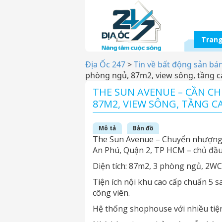
Trang
Địa Ốc 247
>
Tin về bất động sản bá
phòng ngủ, 87m2, view sông, tầng ca
THE SUN AVENUE – CẦN C
87M2, VIEW SÔNG, TẦNG CAO
Mô tả
Bản đồ
The Sun Avenue – Chuyển nhượng 
An Phú, Quận 2, TP HCM – chủ đầu 
Diện tích: 87m2, 3 phòng ngủ, 2WC
Tiện ích nội khu cao cấp chuẩn 5 s
công viên.
Hệ thống shophouse với nhiều tiện 