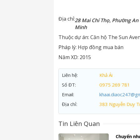
Địa chỉ:
28 Mai Chí Thọ, Phường An 
Minh
Thuộc dự án:
Căn hộ The Sun Ave
Pháp lý:
Hợp đồng mua bán
Năm XD:
2015
Liên hệ:
Khả Ái
Số ĐT:
0975 269 781
Email:
khaai.diaoc247@gm
Địa chỉ:
383 Nguyễn Duy Tr
Tin Liên Quan
Chuyển nh