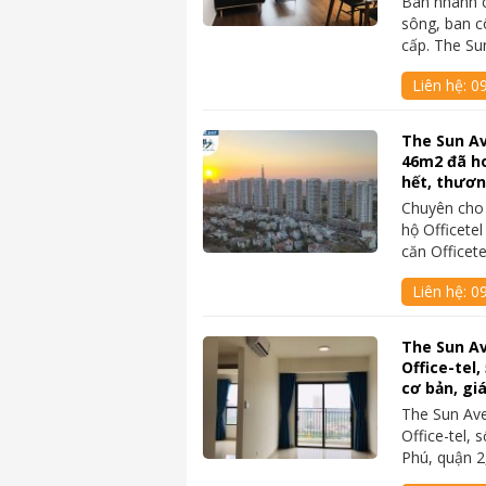
Bán nhanh 
sông, ban cô
cấp. The S
Liên hệ:
09
The Sun Av
46m2 đã ho
hết, thươ
Chuyên cho
hộ Officete
căn Officet
Liên hệ:
0
The Sun A
Office-tel,
cơ bản, gi
The Sun Av
Office-tel,
Phú, quận 