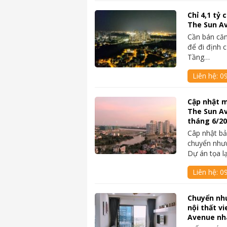
Chỉ 4,1 tỷ
The Sun A
Cần bán căn
để đi định 
Tầng…
Liên hệ:
0
Cập nhật m
The Sun A
tháng 6/2
Câp nhật bả
chuyển như
Dự án tọa l
Liên hệ:
0
Chuyển nh
nội thất v
Avenue nh