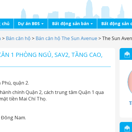
 chủ
Dự án BĐS
Bất động sản bán
Bất động sản 
n
>
Bán căn hộ
>
Bán căn hộ The Sun Avenue
>
The Sun Aven
CĂN 1 PHÒNG NGỦ, SAV2, TẦNG CAO,
 Phú, quận 2.
 hành chính Quận 2, cách trung tâm Quận 1 qua
mặt tiền Mai Chí Thọ.
T
: Đông Nam.