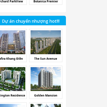
rchard ParkView
Botanica Premier
Dự án chuyển nhượng hot!!!
afira Khang Điền
The Sun Avenue
ington Residence
Golden Mansion