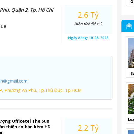
O
Phú, Quận 2, Tp. Hồ Chí
2.6 Tỷ
Diện tích:
56 m2
nue
Ngày đăng:
10-08-2018
S
nh@gmail.com
P, Phường An Phú, Tp.Thủ Đức, Tp.HCM
Lex
ượng Officetel The Sun
2.2 Tỷ
àn thiện cơ bản kèm HD
ạn