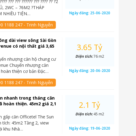
????? ??? ??? ?????? ??? ???? ?? ?2
, 2WC – 76M2 ?THÁP
Ngày đăng:
25-06-2020
 NHIỀU TIỆN…
90 1188 247 - Trinh Nguyễn
ông dài view sông Sài Gòn
3.65 Tỷ
enue có nội thất giá 3,65
Diện tích:
76 m2
yển nhượng căn hộ chung cư
enue Chuyển nhượng căn
Ngày đăng:
20-06-2020
 hoàn thiện cơ bản Đặc…
90 1188 247 - Trinh Nguyễn
án nhanh trong tháng căn
2.1 Tỷ
đã hoàn thiện. 45m2 giá 2,1
Diện tích:
45 m2
n gấp căn Officetel The Sun
 tích: 45m2 Tầng 2, view
Ngày đăng:
19-06-2020
ội khu Nhà…