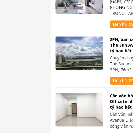
(GẤP‼️) ??́? 
PHÒNG NGỦ
TRUNG TÂM
Liên hệ:
0
2PN, ban c
The Sun Av
tỷ bao hết
Chuyên chu
The Sun Av
2PN, 76m2,
Liên hệ:
0
Cần vốn b
Officetel 
tỷ bao hết
Cần vốn, bá
Avenue Diện
công viên n