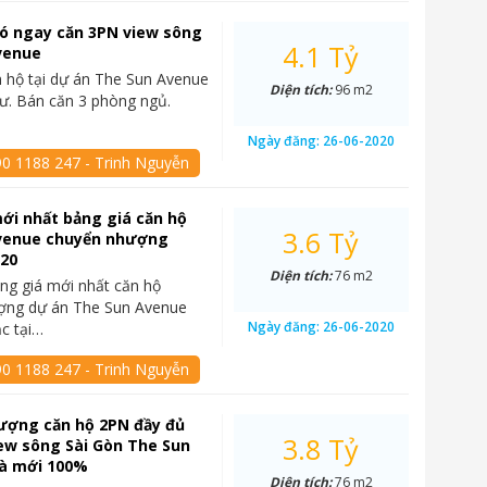
 có ngay căn 3PN view sông
4.1 Tỷ
venue
 hộ tại dự án The Sun Avenue
Diện tích:
96 m2
cư. Bán căn 3 phòng ngủ.
Ngày đăng:
26-06-2020
90 1188 247 - Trinh Nguyễn
ới nhất bảng giá căn hộ
3.6 Tỷ
venue chuyển nhượng
020
Diện tích:
76 m2
ng giá mới nhất căn hộ
ợng dự án The Sun Avenue
Ngày đăng:
26-06-2020
ạc tại…
90 1188 247 - Trinh Nguyễn
ượng căn hộ 2PN đầy đủ
3.8 Tỷ
iew sông Sài Gòn The Sun
à mới 100%
Diện tích:
76 m2