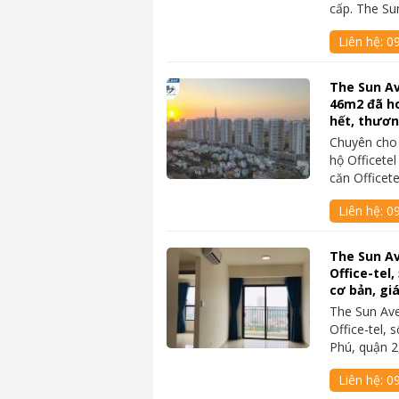
cấp. The S
Liên hệ:
09
The Sun Av
46m2 đã ho
hết, thươ
Chuyên cho
hộ Officete
căn Officet
Liên hệ:
0
The Sun A
Office-tel,
cơ bản, gi
The Sun Av
Office-tel,
Phú, quận 
Liên hệ:
09