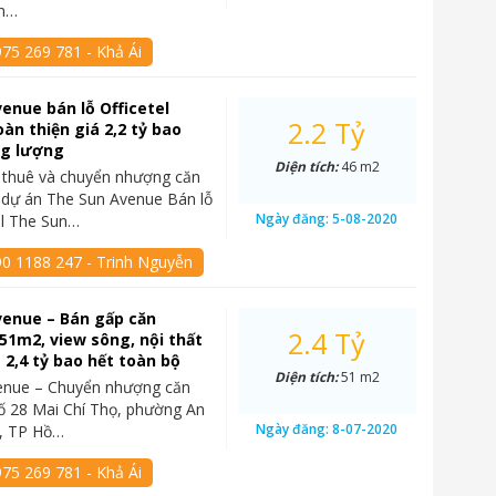
un…
75 269 781 - Khả Ái
enue bán lỗ Officetel
2.2 Tỷ
àn thiện giá 2,2 tỷ bao
ng lượng
Diện tích:
46 m2
 thuê và chuyển nhượng căn
l dự án The Sun Avenue Bán lỗ
Ngày đăng:
5-08-2020
el The Sun…
90 1188 247 - Trinh Nguyễn
venue – Bán gấp căn
2.4 Tỷ
 51m2, view sông, nội thất
á 2,4 tỷ bao hết toàn bộ
Diện tích:
51 m2
enue – Chuyển nhượng căn
 số 28 Mai Chí Thọ, phường An
Ngày đăng:
8-07-2020
2, TP Hồ…
75 269 781 - Khả Ái