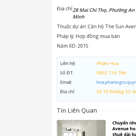
Địa chỉ:
28 Mai Chí Thọ, Phường An 
Minh
Thuộc dự án:
Căn hộ The Sun Ave
Pháp lý:
Hợp đồng mua bán
Năm XD:
2015
Liên hệ:
Phạm Hoa
Số ĐT:
0902 716 766
Email:
hoa.phamngocquy
Địa chỉ:
Số 70 Đường 52-A
Tin Liên Quan
Chuyển nh
Avenue ho
thuê dài h