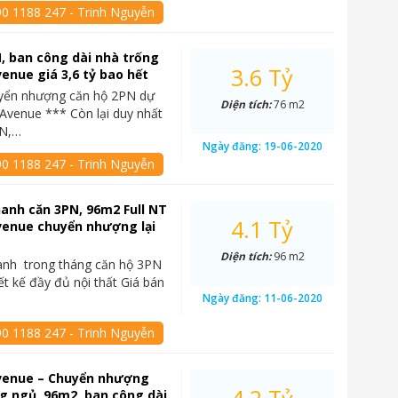
90 1188 247 - Trinh Nguyễn
, ban công dài nhà trống
3.6 Tỷ
enue giá 3,6 tỷ bao hết
yển nhượng căn hộ 2PN dự
Diện tích:
76 m2
Avenue *** Còn lại duy nhất
PN,…
Ngày đăng:
19-06-2020
90 1188 247 - Trinh Nguyễn
anh căn 3PN, 96m2 Full NT
4.1 Tỷ
venue chuyển nhượng lại
Diện tích:
96 m2
anh trong tháng căn hộ 3PN
ết kế đầy đủ nội thất Giá bán
Ngày đăng:
11-06-2020
90 1188 247 - Trinh Nguyễn
venue – Chuyển nhượng
g ngủ, 96m2, ban công dài,