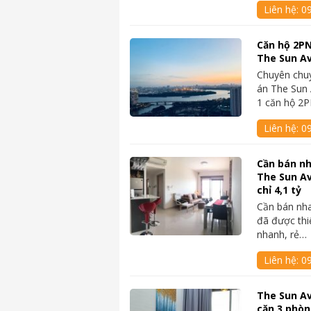
Liên hệ:
0
Căn hộ 2PN
The Sun Av
Chuyên chu
án The Sun 
1 căn hộ 2
Liên hệ:
0
Cần bán nh
The Sun A
chỉ 4,1 tỷ
Cần bán nh
đã được thi
nhanh, rẻ…
Liên hệ:
0
The Sun A
căn 3 phòn