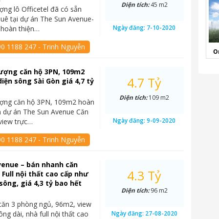
Diện tích:
45 m2
ng lô Officetel đã có sẵn
uê tại dự án The Sun Avenue-
Ngày đăng:
7-10-2020
 hoàn thiện…
90 1188 247 - Trinh Nguyễn
O
ượng căn hộ 3PN, 109m2
4.7 Tỷ
diện sông Sài Gòn giá 4,7 tỷ
Diện tích:
109 m2
ợng căn hộ 3PN, 109m2 hoàn
n dự án The Sun Avenue Căn
Ngày đăng:
9-09-2020
 view trực…
90 1188 247 - Trinh Nguyễn
venue – bán nhanh căn
4.3 Tỷ
 Full nội thất cao cấp như
sông, giá 4,3 tỷ bao hết
Diện tích:
96 m2
căn 3 phòng ngủ, 96m2, view
ng dài, nhà full nội thất cao
Ngày đăng:
27-08-2020