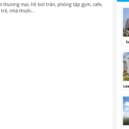
m thương mại, hồ bơi tràn, phòng tập gym, cafe,
 trẻ, nhà thuốc…
S
Lex