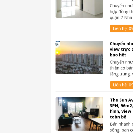
Chuyển nhượ
hợp đồng th
quận 2 Nhà
Liên hệ:
0
Chuyển nh
view trực 
bao hết
Chuyển như
thiện cơ bả
tầng trung,
Liên hệ:
0
The Sun A
3PN, 96m2,
hình, view 
toàn bộ
Bán nhanh 
sông, ban cô