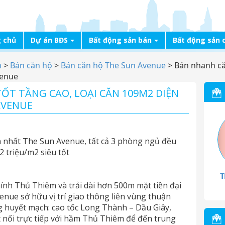
 chủ
Dự án BĐS
Bất động sản bán
Bất động sản 
n
>
Bán căn hộ
>
Bán căn hộ The Sun Avenue
>
Bán nhanh căn
venue
ỐT TẦNG CAO, LOẠI CĂN 109M2 DIỆN
AVENUE
ớn nhất The Sun Avenue, tất cả 3 phòng ngủ đều
2 triệu/m2 siêu tốt
T
hính Thủ Thiêm và trải dài hơn 500m mặt tiền đại
enue sở hữu vị trí giao thông liên vùng thuận
g huyết mạch: cao tốc Long Thành – Dầu Giây,
 nối trực tiếp với hầm Thủ Thiêm để đến trung