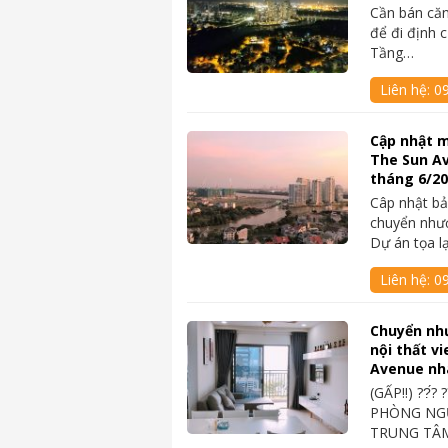
Cần bán căn
để đi định 
Tầng…
Liên hệ:
0
Cập nhật m
The Sun A
tháng 6/2
Câp nhật bả
chuyển như
Dự án tọa l
Liên hệ:
0
Chuyển nh
nội thất v
Avenue nh
(GẤP‼️) ??́? 
PHÒNG NGỦ
TRUNG TÂM