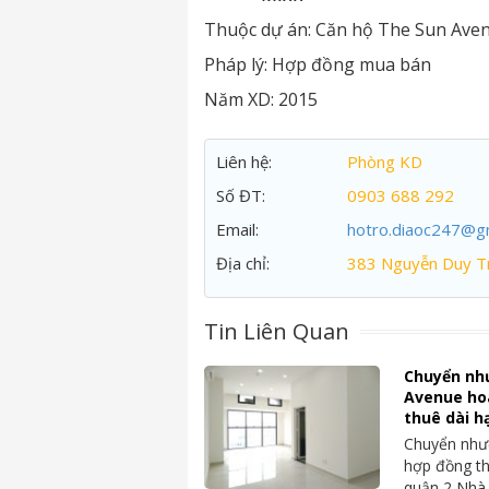
Thuộc dự án:
Căn hộ The Sun Ave
Pháp lý:
Hợp đồng mua bán
Năm XD:
2015
Liên hệ:
Phòng KD
Số ĐT:
0903 688 292
Email:
hotro.diaoc247@g
Địa chỉ:
383 Nguyễn Duy Tr
Tin Liên Quan
Chuyển nh
Avenue ho
thuê dài h
Chuyển nhượ
hợp đồng th
quận 2 Nhà