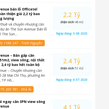
enue bán lỗ Officetel
2.2 Tỷ
àn thiện giá 2,2 tỷ bao
ng lượng
Diện tích:
46 m2
 thuê và chuyển nhượng căn
l dự án The Sun Avenue Bán lỗ
Ngày đăng:
5-08-2020
el The Sun…
90 1188 247 - Trinh Nguyễn
venue – Bán gấp căn
2.4 Tỷ
 51m2, view sông, nội thất
á 2,4 tỷ bao hết toàn bộ
Diện tích:
51 m2
enue – Chuyển nhượng căn
 số 28 Mai Chí Thọ, phường An
Ngày đăng:
8-07-2020
2, TP Hồ…
75 269 781 - Khả Ái
 có ngay căn 3PN view sông
4.1 Tỷ
venue