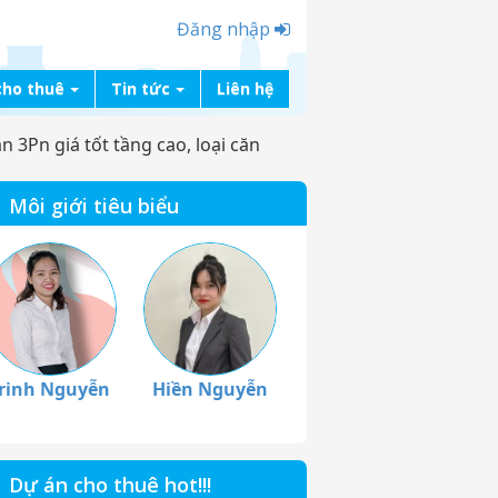
Đăng nhập
cho thuê
Tin tức
Liên hệ
 3Pn giá tốt tầng cao, loại căn
Môi giới tiêu biểu
rinh Nguyễn
Hiền Nguyễn
Dự án cho thuê hot!!!