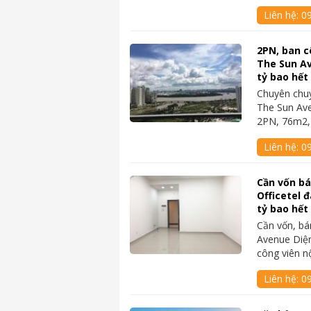
Liên hệ:
0
2PN, ban c
The Sun Av
tỷ bao hết
Chuyên chu
The Sun Av
2PN, 76m2,
Liên hệ:
0
Cần vốn b
Officetel 
tỷ bao hết
Cần vốn, bá
Avenue Diện
công viên n
Liên hệ:
0