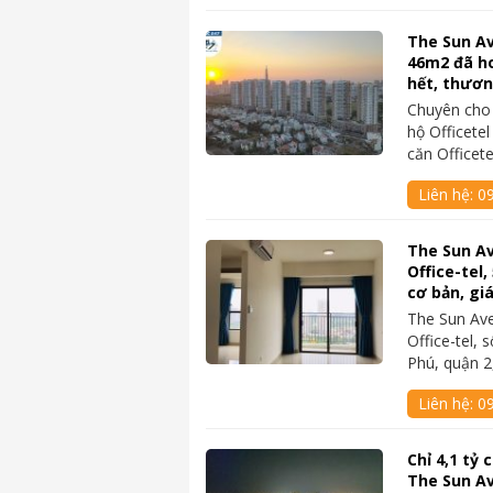
The Sun Av
46m2 đã ho
hết, thươ
Chuyên cho
hộ Officete
căn Officet
Liên hệ:
0
The Sun A
Office-tel,
cơ bản, gi
The Sun Av
Office-tel,
Phú, quận 
Liên hệ:
09
Chỉ 4,1 tỷ
The Sun A