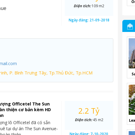
O
Diện tích:
109 m2
nue
Ngày đăng:
21-09-2018
mail.com
inh, P. Bình Trưng Tây, Tp.Thủ Đức, Tp.HCM
S
ượng Officetel The Sun
2.2 Tỷ
àn thiện cơ bản kèm HD
ạn
Diện tích:
45 m2
Lex
ng lô Officetel đã có sẵn
uê tại dự án The Sun Avenue-
Ngày đăng:
7-10-2020
 hoàn thiện…