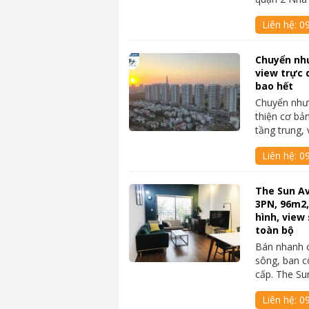
Liên hệ:
0
Chuyển nh
view trực 
bao hết
Chuyển như
thiện cơ bả
tầng trung,
Liên hệ:
0
The Sun A
3PN, 96m2,
hình, view 
toàn bộ
Bán nhanh 
sông, ban cô
cấp. The S
Liên hệ:
09