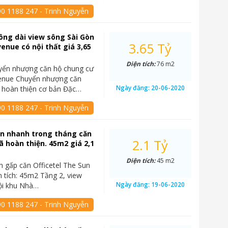
90 1188 247 - Trinh Nguyễn
ông dài view sông Sài Gòn
3.65 Tỷ
enue có nội thất giá 3,65
Diện tích:
76 m2
yển nhượng căn hộ chung cư
enue Chuyển nhượng căn
Ngày đăng:
20-06-2020
 hoàn thiện cơ bản Đặc…
90 1188 247 - Trinh Nguyễn
án nhanh trong tháng căn
2.1 Tỷ
đã hoàn thiện. 45m2 giá 2,1
Diện tích:
45 m2
n gấp căn Officetel The Sun
 tích: 45m2 Tầng 2, view
Ngày đăng:
19-06-2020
ội khu Nhà…
90 1188 247 - Trinh Nguyễn