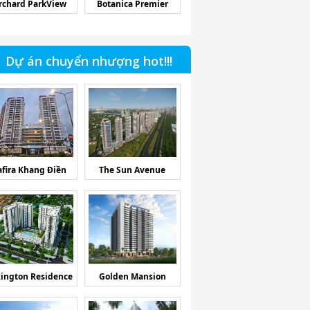
rchard ParkView
Botanica Premier
Dự án chuyển nhượng hot!!!
afira Khang Điền
The Sun Avenue
ington Residence
Golden Mansion