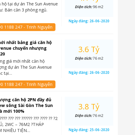
 hộ tại dự án The Sun Avenue
Diện tích:
96 m2
cư. Bán căn 3 phòng ngủ.
Ngày đăng:
26-06-2020
90 1188 247 - Trinh Nguyễn
ới nhất bảng giá căn hộ
3.6 Tỷ
venue chuyển nhượng
020
Diện tích:
76 m2
ng giá mới nhất căn hộ
ợng dự án The Sun Avenue
Ngày đăng:
26-06-2020
ạc tại…
90 1188 247 - Trinh Nguyễn
ượng căn hộ 2PN đầy đủ
3.8 Tỷ
iew sông Sài Gòn The Sun
à mới 100%
Diện tích:
76 m2
????? ??? ??? ?????? ??? ???? ?? ?2
, 2WC – 76M2 ?THÁP
Ngày đăng:
25-06-2020
 NHIỀU TIỆN…