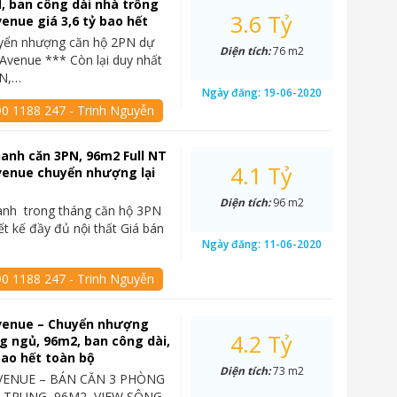
, ban công dài nhà trống
3.6 Tỷ
enue giá 3,6 tỷ bao hết
yển nhượng căn hộ 2PN dự
Diện tích:
76 m2
Avenue *** Còn lại duy nhất
PN,…
Ngày đăng:
19-06-2020
90 1188 247 - Trinh Nguyễn
anh căn 3PN, 96m2 Full NT
4.1 Tỷ
venue chuyển nhượng lại
Diện tích:
96 m2
anh trong tháng căn hộ 3PN
ết kế đầy đủ nội thất Giá bán
Ngày đăng:
11-06-2020
90 1188 247 - Trinh Nguyễn
venue – Chuyển nhượng
4.2 Tỷ
g ngủ, 96m2, ban công dài,
 bao hết toàn bộ
Diện tích:
73 m2
VENUE – BÁN CĂN 3 PHÒNG
 TRUNG, 96M2, VIEW SÔNG,