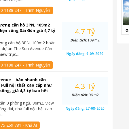
90 1188 247 - Trinh Nguyễn
ượng căn hộ 3PN, 109m2
4.7 Tỷ
diện sông Sài Gòn giá 4,7 tỷ
O
Diện tích:
109 m2
ợng căn hộ 3PN, 109m2 hoàn
n dự án The Sun Avenue Căn
Ngày đăng:
9-09-2020
 view trực…
90 1188 247 - Trinh Nguyễn
venue – bán nhanh căn
4.3 Tỷ
 Full nội thất cao cấp như
sông, giá 4,3 tỷ bao hết
Diện tích:
96 m2
căn 3 phòng ngủ, 96m2, view
ng dài, nhà full nội thất cao
Ngày đăng:
27-08-2020
un…
75 269 781 - Khả Ái