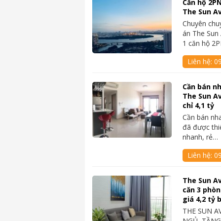
Căn hộ 2PN
The Sun Av
Chuyên chu
án The Sun 
1 căn hộ 2
Liên hệ:
0
Cần bán nh
The Sun A
chỉ 4,1 tỷ
Cần bán nh
đã được thi
nhanh, rẻ…
Liên hệ:
0
The Sun A
căn 3 phòn
giá 4,2 tỷ
THE SUN A
NGỦ, TẦNG