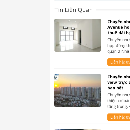
Tin Liên Quan
Chuyển nh
Avenue ho
thuê dài h
Chuyển nhượ
hợp đồng th
quận 2 Nhà
Liên hệ:
0
Chuyển nh
view trực 
bao hết
Chuyển như
thiện cơ bả
tầng trung,
Liên hệ:
0