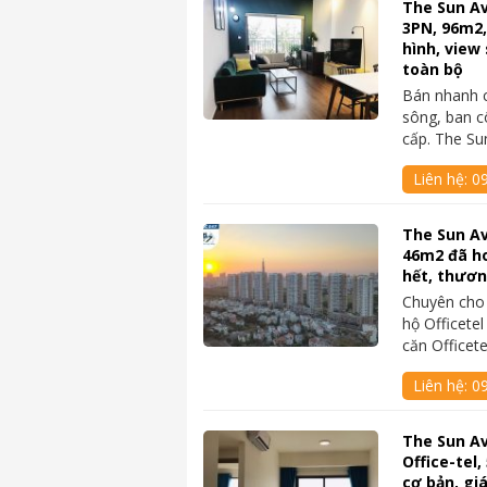
The Sun A
3PN, 96m2,
hình, view 
toàn bộ
Bán nhanh 
sông, ban cô
cấp. The S
Liên hệ:
09
The Sun Av
46m2 đã ho
hết, thươ
Chuyên cho
hộ Officete
căn Officet
Liên hệ:
0
The Sun A
Office-tel,
cơ bản, gi