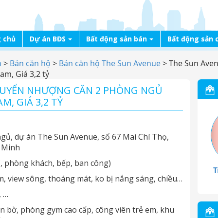
 chủ
Dự án BĐS
Bất động sản bán
Bất động sản 
n
>
Bán căn hộ
>
Bán căn hộ The Sun Avenue
>
The Sun Aven
m, Giá 3,2 tỷ
CHUYỂN NHƯỢNG CĂN 2 PHÒNG NGỦ
, GIÁ 3,2 TỶ
ủ, dự án The Sun Avenue, số 67 Mai Chí Thọ,
í Minh
, phòng khách, bếp, ban công)
T
 view sông, thoáng mát, ko bị nắng sáng, chiều…
, …
ràn bờ, phòng gym cao cấp, công viên trẻ em, khu