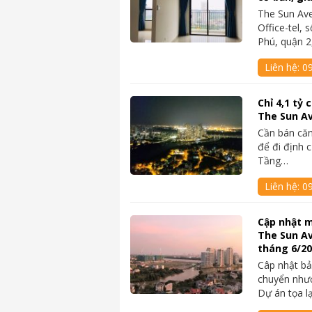
The Sun Av
Office-tel,
Phú, quận 
Liên hệ:
09
Chỉ 4,1 tỷ
The Sun A
Cần bán căn
để đi định 
Tầng…
Liên hệ:
0
Cập nhật m
The Sun A
tháng 6/2
Câp nhật bả
chuyển như
Dự án tọa l