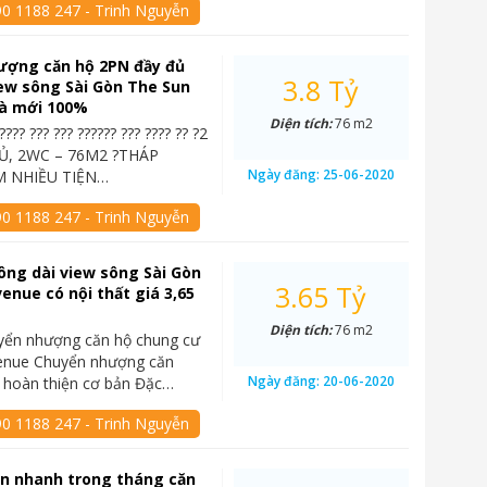
90 1188 247 - Trinh Nguyễn
ượng căn hộ 2PN đầy đủ
3.8 Tỷ
iew sông Sài Gòn The Sun
à mới 100%
Diện tích:
76 m2
????? ??? ??? ?????? ??? ???? ?? ?2
, 2WC – 76M2 ?THÁP
Ngày đăng:
25-06-2020
 NHIỀU TIỆN…
90 1188 247 - Trinh Nguyễn
ông dài view sông Sài Gòn
3.65 Tỷ
enue có nội thất giá 3,65
Diện tích:
76 m2
yển nhượng căn hộ chung cư
enue Chuyển nhượng căn
Ngày đăng:
20-06-2020
 hoàn thiện cơ bản Đặc…
90 1188 247 - Trinh Nguyễn
án nhanh trong tháng căn