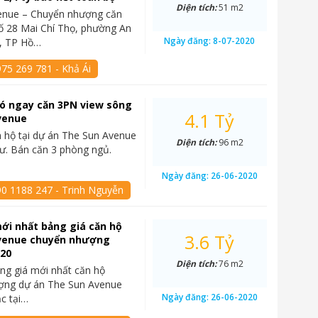
Diện tích:
51 m2
enue – Chuyển nhượng căn
 số 28 Mai Chí Thọ, phường An
Ngày đăng:
8-07-2020
2, TP Hồ…
75 269 781 - Khả Ái
 có ngay căn 3PN view sông
4.1 Tỷ
venue
 hộ tại dự án The Sun Avenue
Diện tích:
96 m2
cư. Bán căn 3 phòng ngủ.
Ngày đăng:
26-06-2020
90 1188 247 - Trinh Nguyễn
ới nhất bảng giá căn hộ
3.6 Tỷ
venue chuyển nhượng
020
Diện tích:
76 m2
ng giá mới nhất căn hộ
ợng dự án The Sun Avenue
Ngày đăng:
26-06-2020
ạc tại…