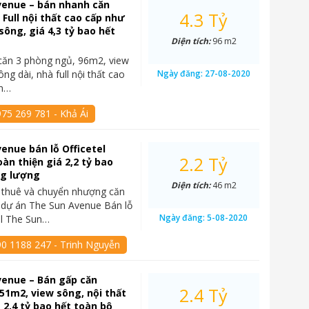
venue – bán nhanh căn
4.3 Tỷ
 Full nội thất cao cấp như
sông, giá 4,3 tỷ bao hết
Diện tích:
96 m2
căn 3 phòng ngủ, 96m2, view
ng dài, nhà full nội thất cao
Ngày đăng:
27-08-2020
un…
75 269 781 - Khả Ái
enue bán lỗ Officetel
2.2 Tỷ
àn thiện giá 2,2 tỷ bao
ng lượng
Diện tích:
46 m2
 thuê và chuyển nhượng căn
l dự án The Sun Avenue Bán lỗ
Ngày đăng:
5-08-2020
el The Sun…
90 1188 247 - Trinh Nguyễn
venue – Bán gấp căn
2.4 Tỷ
 51m2, view sông, nội thất
á 2,4 tỷ bao hết toàn bộ