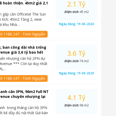
2.1 Tỷ
đã hoàn thiện. 45m2 giá 2,1
Diện tích:
45 m2
n gấp căn Officetel The Sun
 tích: 45m2 Tầng 2, view
Ngày đăng:
19-06-2020
ội khu Nhà…
90 1188 247 - Trinh Nguyễn
, ban công dài nhà trống
3.6 Tỷ
enue giá 3,6 tỷ bao hết
yển nhượng căn hộ 2PN dự
Diện tích:
76 m2
Avenue *** Còn lại duy nhất
PN,…
Ngày đăng:
19-06-2020
90 1188 247 - Trinh Nguyễn
anh căn 3PN, 96m2 Full NT
4.1 Tỷ
venue chuyển nhượng lại
Diện tích:
96 m2
anh trong tháng căn hộ 3PN
ết kế đầy đủ nội thất Giá bán