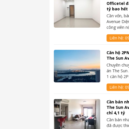
Officetel 
tỷ bao hết
Cần vốn, bá
Avenue Diện
công viên n
Liên hệ:
0
Căn hộ 2PN
The Sun Av
Chuyên chu
án The Sun 
1 căn hộ 2
Liên hệ:
0
Cần bán nh
The Sun A
chỉ 4,1 tỷ
Cần bán nh
đã được thi