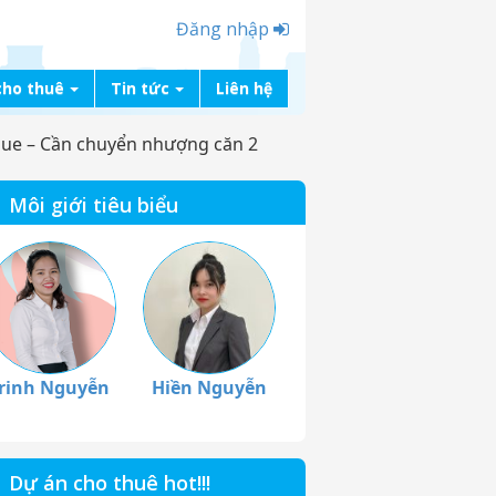
Đăng nhập
cho thuê
Tin tức
Liên hệ
ue – Cần chuyển nhượng căn 2
Môi giới tiêu biểu
rinh Nguyễn
Hiền Nguyễn
Dự án cho thuê hot!!!