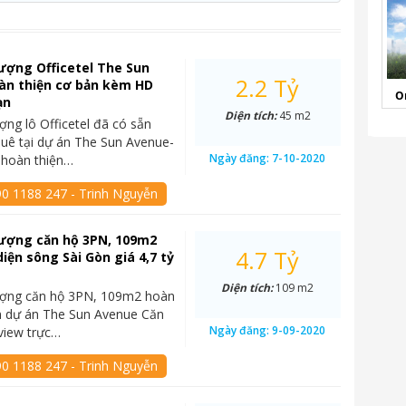
ượng Officetel The Sun
2.2 Tỷ
àn thiện cơ bản kèm HD
O
ạn
Diện tích:
45 m2
ng lô Officetel đã có sẵn
uê tại dự án The Sun Avenue-
Ngày đăng:
7-10-2020
 hoàn thiện…
90 1188 247 - Trinh Nguyễn
ượng căn hộ 3PN, 109m2
4.7 Tỷ
diện sông Sài Gòn giá 4,7 tỷ
Diện tích:
109 m2
ợng căn hộ 3PN, 109m2 hoàn
n dự án The Sun Avenue Căn
Ngày đăng:
9-09-2020
 view trực…
90 1188 247 - Trinh Nguyễn