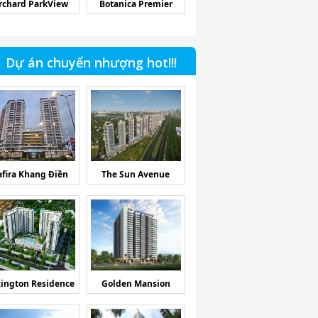
rchard ParkView
Botanica Premier
Dự án chuyển nhượng hot!!!
afira Khang Điền
The Sun Avenue
ington Residence
Golden Mansion