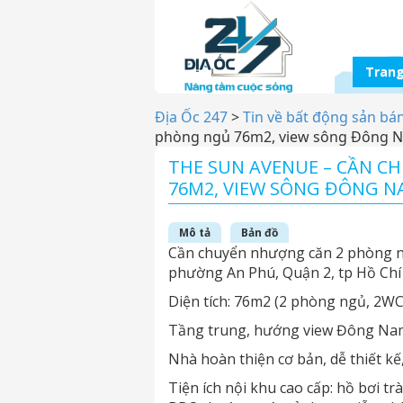
Trang
Địa Ốc 247
>
Tin về bất động sản bá
phòng ngủ 76m2, view sông Đông Na
THE SUN AVENUE – CẦN 
76M2, VIEW SÔNG ĐÔNG NAM
Mô tả
Bản đồ
Cần chuyển nhượng căn 2 phòng ng
phường An Phú, Quận 2, tp Hồ Ch
Diện tích: 76m2 (2 phòng ngủ, 2WC
Tầng trung, hướng view Đông Nam,
Nhà hoàn thiện cơ bản, dễ thiết kế
Tiện ích nội khu cao cấp: hồ bơi t