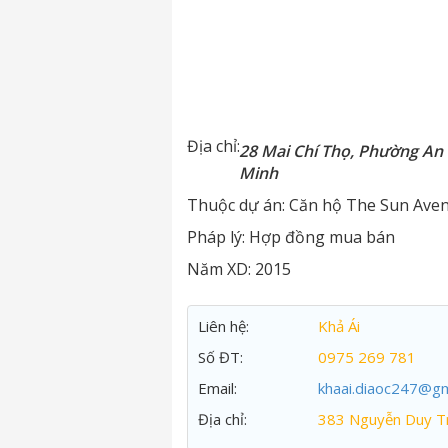
Địa chỉ:
28 Mai Chí Thọ, Phường An 
Minh
Thuộc dự án:
Căn hộ The Sun Ave
Pháp lý:
Hợp đồng mua bán
Năm XD:
2015
Liên hệ:
Khả Ái
Số ĐT:
0975 269 781
Email:
khaai.diaoc247@gm
Địa chỉ:
383 Nguyễn Duy Tr