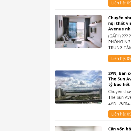
Liên hệ:
0
Chuyển nh
nội thất v
Avenue nh
(GẤP‼️) ??́? 
PHÒNG NGỦ
TRUNG TÂM
Liên hệ:
0
2PN, ban c
The Sun Av
tỷ bao hết
Chuyên chu
The Sun Av
2PN, 76m2,
Liên hệ:
0
Cần vốn b