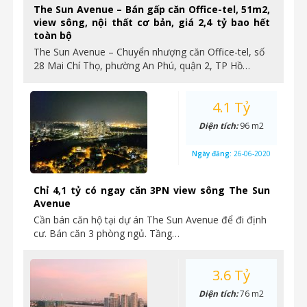
The Sun Avenue – Bán gấp căn Office-tel, 51m2,
view sông, nội thất cơ bản, giá 2,4 tỷ bao hết
toàn bộ
The Sun Avenue – Chuyển nhượng căn Office-tel, số
28 Mai Chí Thọ, phường An Phú, quận 2, TP Hồ…
4.1 Tỷ
Diện tích:
96 m2
Ngày đăng:
26-06-2020
Chỉ 4,1 tỷ có ngay căn 3PN view sông The Sun
Avenue
Cần bán căn hộ tại dự án The Sun Avenue để đi định
cư. Bán căn 3 phòng ngủ. Tầng…
3.6 Tỷ
Diện tích:
76 m2