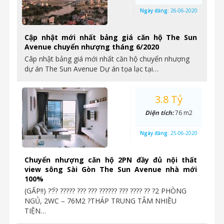
Ngày đăng:
26-06-2020
Cập nhật mới nhất bảng giá căn hộ The Sun
Avenue chuyển nhượng tháng 6/2020
Câp nhật bảng giá mới nhất căn hộ chuyển nhượng
dự án The Sun Avenue Dự án tọa lạc tại…
3.8 Tỷ
Diện tích:
76 m2
Ngày đăng:
25-06-2020
Chuyển nhượng căn hộ 2PN đầy đủ nội thất
view sông Sài Gòn The Sun Avenue nhà mới
100%
(GẤP‼️) ??́? ????? ??? ??? ?????? ??? ???? ?? ?2 PHÒNG
NGỦ, 2WC – 76M2 ?THÁP TRUNG TÂM NHIỀU
TIỆN…