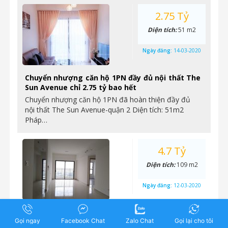
2.75 Tỷ
Diện tích:
51 m2
Ngày đăng:
14-03-2020
Chuyển nhượng căn hộ 1PN đầy đủ nội thất The
Sun Avenue chỉ 2.75 tỷ bao hết
Chuyển nhượng căn hộ 1PN đã hoàn thiện đầy đủ
nội thất The Sun Avenue-quận 2 Diện tích: 51m2
Pháp…
4.7 Tỷ
Diện tích:
109 m2
Ngày đăng:
12-03-2020
The Sun Avenue – Chuyển nhượng căn 3 phòng
Gọi ngay
Facebook Chat
Zalo Chat
Gọi lại cho tôi
ngủ, 109m2, nhà hoàn thiện cơ bản, giá 4,7 tỷ