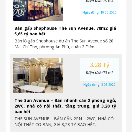
Diện tích:
70 m2
Ngày đăng:
10-06-2020
Bán gấp Shophouse The Sun Avenue, 70m2 giá
5,65 tỷ bao hết
Bán lô gấp Shophouse dự án The Sun Avenue số 28
Mai Chí Thọ, phường An Phú, quận 2 Diện…
3.28 Tỷ
Diện tích:
73 m2
Ngày đăng:
3-06-2020
The Sun Avenue – Bán nhanh căn 2 phòng ngủ,
2WC, nhà có nội thất, tầng trung, giá 3,28 tỷ
bao hết
THE SUN AVENUE – BÁN CĂN 2PN – 2WC, NHÀ CÓ
NỘI THẤT CƠ BẢN, GIÁ 3,28 TỶ BAO HẾT…