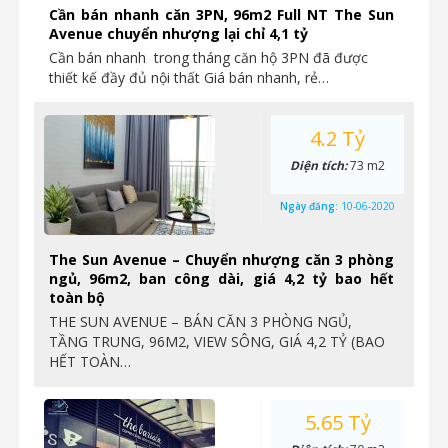
Cần bán nhanh căn 3PN, 96m2 Full NT The Sun
Avenue chuyển nhượng lại chỉ 4,1 tỷ
Cần bán nhanh trong tháng căn hộ 3PN đã được
thiết kế đầy đủ nội thất Giá bán nhanh, rẻ…
4.2 Tỷ
Diện tích:
73 m2
Ngày đăng:
10-06-2020
The Sun Avenue – Chuyển nhượng căn 3 phòng
ngủ, 96m2, ban công dài, giá 4,2 tỷ bao hết
toàn bộ
THE SUN AVENUE – BÁN CĂN 3 PHÒNG NGỦ,
TẦNG TRUNG, 96M2, VIEW SÔNG, GIÁ 4,2 TỶ (BAO
HẾT TOÀN…
5.65 Tỷ