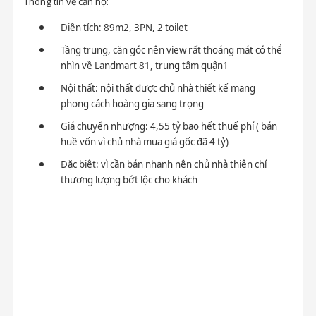
Thông tin về căn hộ:
Diện tích: 89m2, 3PN, 2 toilet
Tầng trung, căn góc nên view rất thoáng mát có thể
nhìn về Landmart 81, trung tâm quận1
Nội thất: nội thất được chủ nhà thiết kế mang
phong cách hoàng gia sang trọng
Giá chuyển nhượng: 4,55 tỷ bao hết thuế phí ( bán
huề vốn vì chủ nhà mua giá gốc đã 4 tỷ)
Đặc biệt: vì cần bán nhanh nên chủ nhà thiện chí
thương lượng bớt lộc cho khách