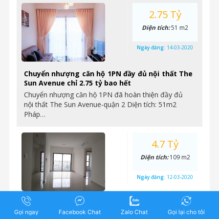
2.75 Tỷ
Diện tích:
51 m2
Ngày đăng:
14-03-2020
Chuyển nhượng căn hộ 1PN đầy đủ nội thất The
Sun Avenue chỉ 2.75 tỷ bao hết
Chuyển nhượng căn hộ 1PN đã hoàn thiện đầy đủ
nội thất The Sun Avenue-quận 2 Diện tích: 51m2
Pháp…
4.7 Tỷ
Diện tích:
109 m2
Ngày đăng:
12-03-2020
The Sun Avenue – Chuyển nhượng căn 3 phòng
ngủ, 109m2, nhà hoàn thiện cơ bản, giá 4,7 tỷ
Gọi ngay
Facebook Chat
Zalo Chat
Gọi lại cho tôi