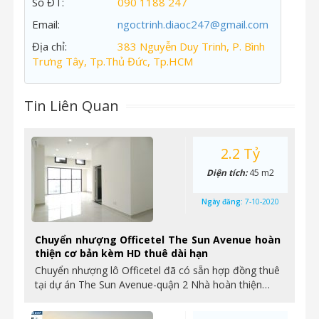
Số ĐT:
090 1188 247
Email:
ngoctrinh.diaoc247@gmail.com
Địa chỉ:
383 Nguyễn Duy Trinh, P. Bình
Trưng Tây, Tp.Thủ Đức, Tp.HCM
Tin Liên Quan
2.2 Tỷ
Diện tích:
45 m2
Ngày đăng:
7-10-2020
Chuyển nhượng Officetel The Sun Avenue hoàn
thiện cơ bản kèm HD thuê dài hạn
Chuyển nhượng lô Officetel đã có sẵn hợp đồng thuê
tại dự án The Sun Avenue-quận 2 Nhà hoàn thiện…