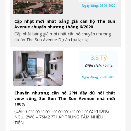
Ngày đăng:
26-06-2020
Cập nhật mới nhất bảng giá căn hộ The Sun
Avenue chuyển nhượng tháng 6/2020
Câp nhật bảng giá mới nhất căn hộ chuyển nhượng
dự án The Sun Avenue Dự án tọa lạc tại…
3.8 Tỷ
Diện tích:
76 m2
Ngày đăng:
25-06-2020
Chuyển nhượng căn hộ 2PN đầy đủ nội thất
view sông Sài Gòn The Sun Avenue nhà mới
100%
(GẤP‼️) ??́? ????? ??? ??? ?????? ??? ???? ?? ?2 PHÒNG
NGỦ, 2WC – 76M2 ?THÁP TRUNG TÂM NHIỀU
TIỆN…