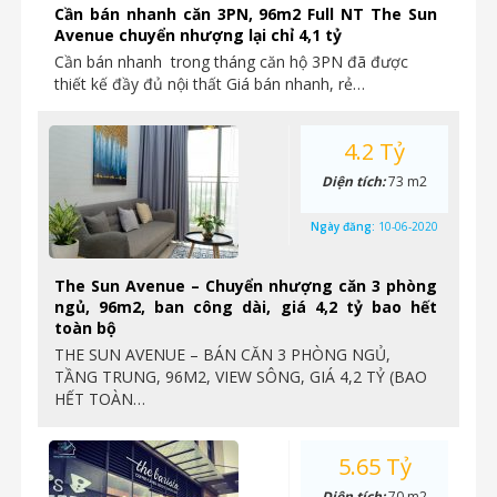
Cần bán nhanh căn 3PN, 96m2 Full NT The Sun
Avenue chuyển nhượng lại chỉ 4,1 tỷ
Cần bán nhanh trong tháng căn hộ 3PN đã được
thiết kế đầy đủ nội thất Giá bán nhanh, rẻ…
4.2 Tỷ
Diện tích:
73 m2
Ngày đăng:
10-06-2020
The Sun Avenue – Chuyển nhượng căn 3 phòng
ngủ, 96m2, ban công dài, giá 4,2 tỷ bao hết
toàn bộ
THE SUN AVENUE – BÁN CĂN 3 PHÒNG NGỦ,
TẦNG TRUNG, 96M2, VIEW SÔNG, GIÁ 4,2 TỶ (BAO
HẾT TOÀN…
5.65 Tỷ
Diện tích:
70 m2