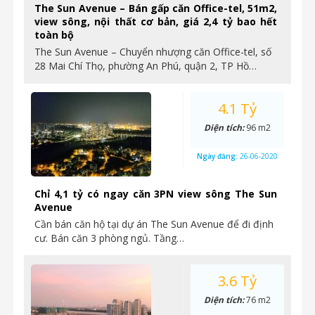
The Sun Avenue – Bán gấp căn Office-tel, 51m2,
view sông, nội thất cơ bản, giá 2,4 tỷ bao hết
toàn bộ
The Sun Avenue – Chuyển nhượng căn Office-tel, số
28 Mai Chí Thọ, phường An Phú, quận 2, TP Hồ…
4.1 Tỷ
Diện tích:
96 m2
Ngày đăng:
26-06-2020
Chỉ 4,1 tỷ có ngay căn 3PN view sông The Sun
Avenue
Cần bán căn hộ tại dự án The Sun Avenue để đi định
cư. Bán căn 3 phòng ngủ. Tầng…
3.6 Tỷ
Diện tích:
76 m2