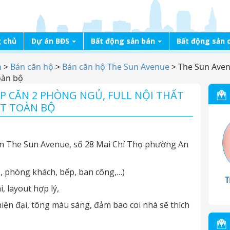
 chủ
Dự án BĐS
Bất động sản bán
Bất động sản 
n
>
Bán căn hộ
>
Bán căn hộ The Sun Avenue
>
The Sun Aven
toàn bộ
P CĂN 2 PHÒNG NGỦ, FULL NỘI THẤT
HẾT TOÀN BỘ
n The Sun Avenue, số 28 Mai Chí Thọ phường An
, phòng khách, bếp, ban công,…)
T
, layout hợp lý,
 hiện đại, tông màu sáng, đảm bao coi nhà sẽ thích