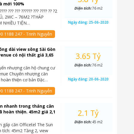
à mới 100%
Diện tích:
76 m2
????? ??? ??? ?????? ??? ???? ?? ?2
, 2WC – 76M2 ?THÁP
Ngày đăng:
25-06-2020
 NHIỀU TIỆN…
90 1188 247 - Trinh Nguyễn
ông dài view sông Sài Gòn
3.65 Tỷ
enue có nội thất giá 3,65
Diện tích:
76 m2
yển nhượng căn hộ chung cư
enue Chuyển nhượng căn
Ngày đăng:
20-06-2020
 hoàn thiện cơ bản Đặc…
90 1188 247 - Trinh Nguyễn
án nhanh trong tháng căn
2.1 Tỷ
đã hoàn thiện. 45m2 giá 2,1
Diện tích:
45 m2
n gấp căn Officetel The Sun
 tích: 45m2 Tầng 2, view