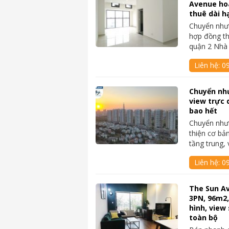
Avenue ho
thuê dài h
Chuyển nhượ
hợp đồng th
quận 2 Nhà
Liên hệ:
0
Chuyển nh
view trực 
bao hết
Chuyển như
thiện cơ bả
tầng trung,
Liên hệ:
0
The Sun A
3PN, 96m2,
hình, view 
toàn bộ