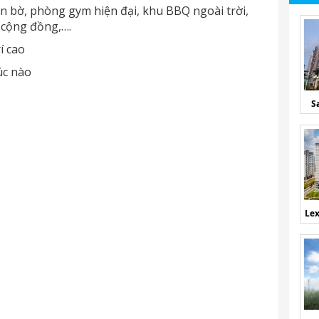
ràn bờ, phòng gym hiện đại, khu BBQ ngoài trời,
 cộng đồng,….
í cao
úc nào
S
Lex