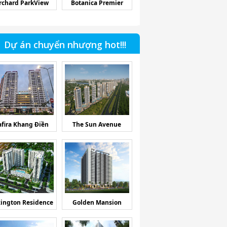
rchard ParkView
Botanica Premier
Dự án chuyển nhượng hot!!!
afira Khang Điền
The Sun Avenue
ington Residence
Golden Mansion