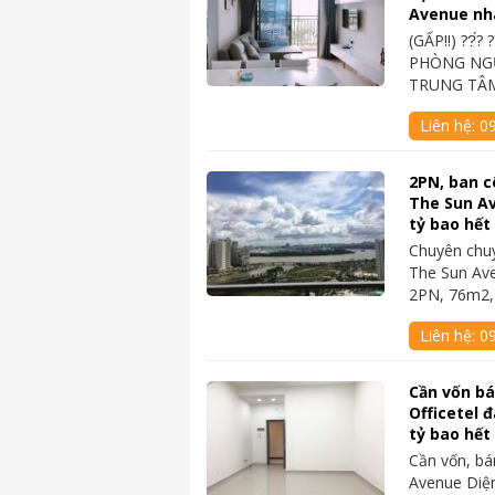
Avenue nh
(GẤP‼️) ??́? 
PHÒNG NGỦ
TRUNG TÂM
Liên hệ:
0
2PN, ban c
The Sun Av
tỷ bao hết
Chuyên chu
The Sun Av
2PN, 76m2,
Liên hệ:
0
Cần vốn b
Officetel 
tỷ bao hết
Cần vốn, bá
Avenue Diện