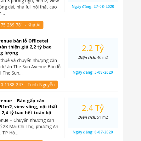
căn 3 phòng ngủ, 96m2, view
ng dài, nhà full nội thất cao
Ngày đăng:
27-08-2020
un…
75 269 781 - Khả Ái
enue bán lỗ Officetel
2.2 Tỷ
àn thiện giá 2,2 tỷ bao
ng lượng
Diện tích:
46 m2
 thuê và chuyển nhượng căn
l dự án The Sun Avenue Bán lỗ
Ngày đăng:
5-08-2020
el The Sun…
90 1188 247 - Trinh Nguyễn
venue – Bán gấp căn
2.4 Tỷ
 51m2, view sông, nội thất
á 2,4 tỷ bao hết toàn bộ
Diện tích:
51 m2
enue – Chuyển nhượng căn
 số 28 Mai Chí Thọ, phường An
Ngày đăng:
8-07-2020
2, TP Hồ…