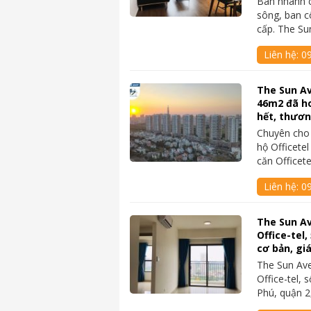
Bán nhanh 
sông, ban cô
cấp. The S
Liên hệ:
09
The Sun Av
46m2 đã ho
hết, thươ
Chuyên cho
hộ Officete
căn Officet
Liên hệ:
0
The Sun A
Office-tel,
cơ bản, gi
The Sun Av
Office-tel,
Phú, quận 