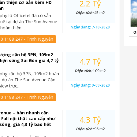
2.2 Tỷ
àn thiện cơ bản kèm HD
ạn
Diện tích:
45 m2
ng lô Officetel đã có sẵn
uê tại dự án The Sun Avenue-
Ngày đăng:
7-10-2020
 hoàn thiện…
O
90 1188 247 - Trinh Nguyễn
ượng căn hộ 3PN, 109m2
4.7 Tỷ
diện sông Sài Gòn giá 4,7 tỷ
Diện tích:
109 m2
ợng căn hộ 3PN, 109m2 hoàn
n dự án The Sun Avenue Căn
Ngày đăng:
9-09-2020
 view trực…
90 1188 247 - Trinh Nguyễn
venue – bán nhanh căn
4.3 Tỷ
 Full nội thất cao cấp như
sông, giá 4,3 tỷ bao hết
Diện tích:
96 m2