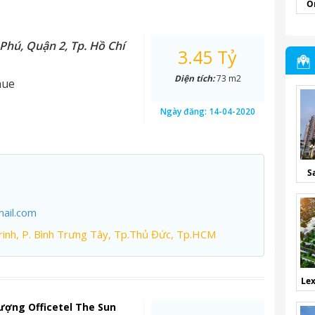
O
Phú, Quận 2, Tp. Hồ Chí
3.45 Tỷ
Diện tích:
73 m2
nue
Ngày đăng:
14-04-2020
S
ail.com
inh, P. Bình Trưng Tây, Tp.Thủ Đức, Tp.HCM
Lex
ượng Officetel The Sun