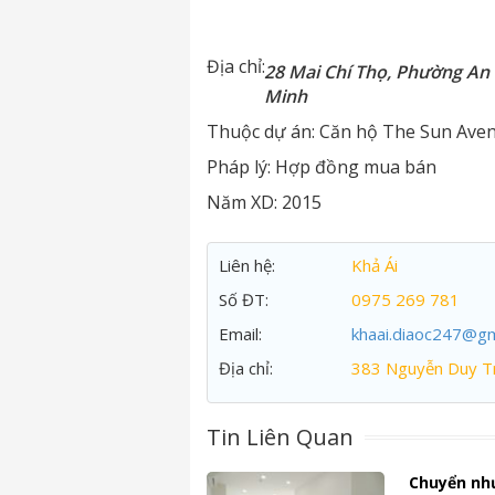
Địa chỉ:
28 Mai Chí Thọ, Phường An 
Minh
Thuộc dự án:
Căn hộ The Sun Ave
Pháp lý:
Hợp đồng mua bán
Năm XD:
2015
Liên hệ:
Khả Ái
Số ĐT:
0975 269 781
Email:
khaai.diaoc247@gm
Địa chỉ:
383 Nguyễn Duy Tr
Tin Liên Quan
Chuyển nh