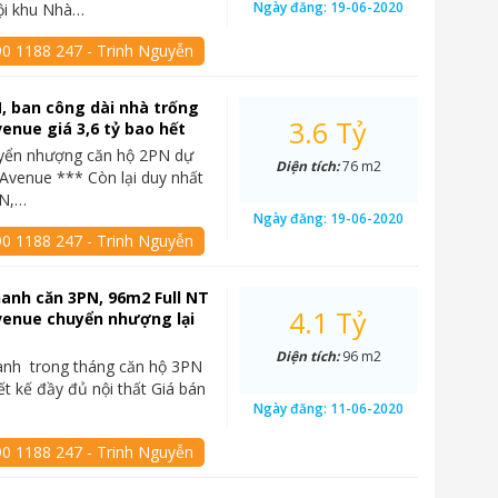
Ngày đăng:
19-06-2020
ội khu Nhà…
90 1188 247 - Trinh Nguyễn
, ban công dài nhà trống
3.6 Tỷ
enue giá 3,6 tỷ bao hết
yển nhượng căn hộ 2PN dự
Diện tích:
76 m2
Avenue *** Còn lại duy nhất
PN,…
Ngày đăng:
19-06-2020
90 1188 247 - Trinh Nguyễn
anh căn 3PN, 96m2 Full NT
4.1 Tỷ
venue chuyển nhượng lại
Diện tích:
96 m2
anh trong tháng căn hộ 3PN
ết kế đầy đủ nội thất Giá bán
Ngày đăng:
11-06-2020
90 1188 247 - Trinh Nguyễn