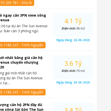
75 269 781 - Khả Ái
 có ngay căn 3PN view sông
4.1 Tỷ
venue
 hộ tại dự án The Sun Avenue
Diện tích:
96 m2
cư. Bán căn 3 phòng ngủ.
Ngày đăng:
26-06-2020
90 1188 247 - Trinh Nguyễn
ới nhất bảng giá căn hộ
3.6 Tỷ
venue chuyển nhượng
020
Diện tích:
76 m2
ng giá mới nhất căn hộ
ợng dự án The Sun Avenue
Ngày đăng:
26-06-2020
ạc tại…
90 1188 247 - Trinh Nguyễn
ượng căn hộ 2PN đầy đủ
3.8 Tỷ
iew sông Sài Gòn The Sun