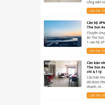
công viên n
Liên hệ:
0
Căn hộ 2PN
The Sun Av
Chuyên chu
án The Sun 
1 căn hộ 2
Liên hệ:
0
Cần bán nh
The Sun A
chỉ 4,1 tỷ
Cần bán nh
đã được thi
nhanh, rẻ…
Liên hệ:
0