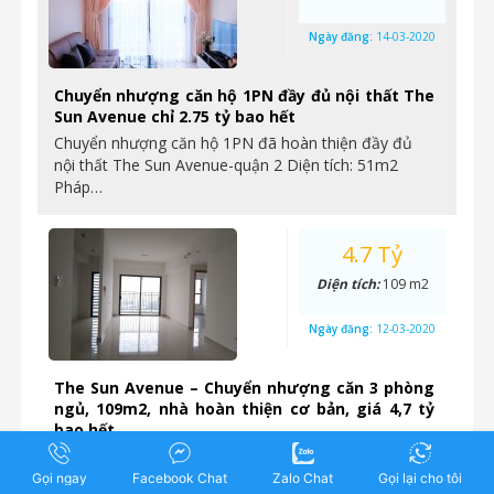
Ngày đăng:
14-03-2020
Chuyển nhượng căn hộ 1PN đầy đủ nội thất The
Sun Avenue chỉ 2.75 tỷ bao hết
Chuyển nhượng căn hộ 1PN đã hoàn thiện đầy đủ
nội thất The Sun Avenue-quận 2 Diện tích: 51m2
Pháp…
4.7 Tỷ
Diện tích:
109 m2
Ngày đăng:
12-03-2020
The Sun Avenue – Chuyển nhượng căn 3 phòng
ngủ, 109m2, nhà hoàn thiện cơ bản, giá 4,7 tỷ
bao hết
Chuyển nhượng căn 3 phòng ngủ, diện tích lớn nhất
dự án, The Sun Avenue số 28 Mai Chí Thọ,…
Gọi ngay
Facebook Chat
Zalo Chat
Gọi lại cho tôi