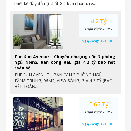
thiết kế đầy đủ nội thất Giá bán nhanh, rẻ…
4.2 Tỷ
Diện tích:
73 m2
Ngày đăng:
10-06-2020
The Sun Avenue – Chuyển nhượng căn 3 phòng
ngủ, 96m2, ban công dài, giá 4,2 tỷ bao hết
toàn bộ
THE SUN AVENUE – BÁN CĂN 3 PHÒNG NGỦ,
TẦNG TRUNG, 96M2, VIEW SÔNG, GIÁ 4,2 TỶ (BAO
HẾT TOÀN…
5.65 Tỷ
Diện tích:
70 m2
Ngày đăng:
10-06-2020