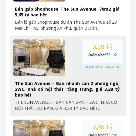
Bán gấp Shophouse The Sun Avenue, 70m2 giá
5,65 tỷ bao hết
Bán lô gấp Shophouse dự án The Sun Avenue số 28
Mai Chí Thọ, phường An Phú, quận 2 Diện…
3.28 Tỷ
Diện tích:
73 m2
Ngày đăng:
3-06-2020
The Sun Avenue – Bán nhanh căn 2 phòng ngủ,
2WC, nhà có nội thất, tầng trung, giá 3,28 tỷ
bao hết
THE SUN AVENUE – BÁN CĂN 2PN – 2WC, NHÀ CÓ
NỘI THẤT CƠ BẢN, GIÁ 3,28 TỶ BAO HẾT…
3.45 Tỷ
Diện tích:
73 m2