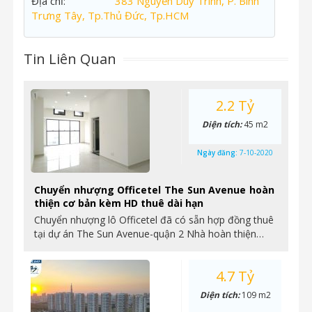
Địa chỉ:
383 Nguyễn Duy Trinh, P. Bình
Trưng Tây, Tp.Thủ Đức, Tp.HCM
Tin Liên Quan
2.2 Tỷ
Diện tích:
45 m2
Ngày đăng:
7-10-2020
Chuyển nhượng Officetel The Sun Avenue hoàn
thiện cơ bản kèm HD thuê dài hạn
Chuyển nhượng lô Officetel đã có sẵn hợp đồng thuê
tại dự án The Sun Avenue-quận 2 Nhà hoàn thiện…
4.7 Tỷ
Diện tích:
109 m2