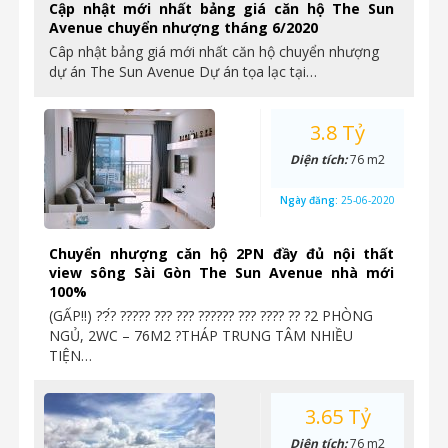
Cập nhật mới nhất bảng giá căn hộ The Sun
Avenue chuyển nhượng tháng 6/2020
Câp nhật bảng giá mới nhất căn hộ chuyển nhượng
dự án The Sun Avenue Dự án tọa lạc tại…
3.8 Tỷ
Diện tích:
76 m2
Ngày đăng:
25-06-2020
Chuyển nhượng căn hộ 2PN đầy đủ nội thất
view sông Sài Gòn The Sun Avenue nhà mới
100%
(GẤP‼️) ??́? ????? ??? ??? ?????? ??? ???? ?? ?2 PHÒNG
NGỦ, 2WC – 76M2 ?THÁP TRUNG TÂM NHIỀU
TIỆN…
3.65 Tỷ
Diện tích:
76 m2