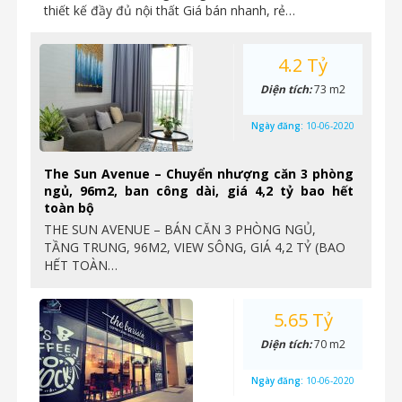
thiết kế đầy đủ nội thất Giá bán nhanh, rẻ…
4.2 Tỷ
Diện tích:
73 m2
Ngày đăng:
10-06-2020
The Sun Avenue – Chuyển nhượng căn 3 phòng
ngủ, 96m2, ban công dài, giá 4,2 tỷ bao hết
toàn bộ
THE SUN AVENUE – BÁN CĂN 3 PHÒNG NGỦ,
TẦNG TRUNG, 96M2, VIEW SÔNG, GIÁ 4,2 TỶ (BAO
HẾT TOÀN…
5.65 Tỷ
Diện tích:
70 m2
Ngày đăng:
10-06-2020