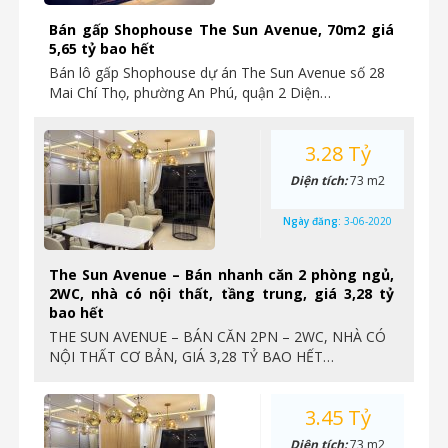
Bán gấp Shophouse The Sun Avenue, 70m2 giá
5,65 tỷ bao hết
Bán lô gấp Shophouse dự án The Sun Avenue số 28
Mai Chí Thọ, phường An Phú, quận 2 Diện…
3.28 Tỷ
Diện tích:
73 m2
Ngày đăng:
3-06-2020
The Sun Avenue – Bán nhanh căn 2 phòng ngủ,
2WC, nhà có nội thất, tầng trung, giá 3,28 tỷ
bao hết
THE SUN AVENUE – BÁN CĂN 2PN – 2WC, NHÀ CÓ
NỘI THẤT CƠ BẢN, GIÁ 3,28 TỶ BAO HẾT…
3.45 Tỷ
Diện tích:
73 m2