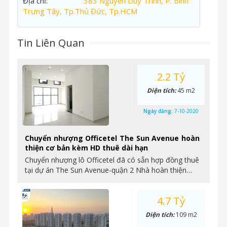
Địa chỉ:
383 Nguyễn Duy Trinh, P. Bình
Trưng Tây, Tp.Thủ Đức, Tp.HCM
Tin Liên Quan
2.2 Tỷ
Diện tích:
45 m2
Ngày đăng:
7-10-2020
Chuyển nhượng Officetel The Sun Avenue hoàn
thiện cơ bản kèm HD thuê dài hạn
Chuyển nhượng lô Officetel đã có sẵn hợp đồng thuê
tại dự án The Sun Avenue-quận 2 Nhà hoàn thiện…
4.7 Tỷ
Diện tích:
109 m2