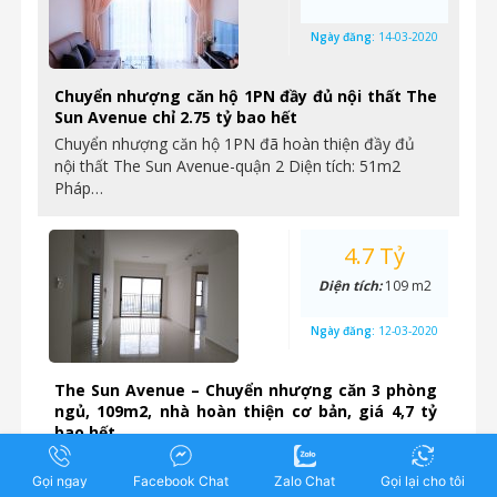
Ngày đăng:
14-03-2020
Chuyển nhượng căn hộ 1PN đầy đủ nội thất The
Sun Avenue chỉ 2.75 tỷ bao hết
Chuyển nhượng căn hộ 1PN đã hoàn thiện đầy đủ
nội thất The Sun Avenue-quận 2 Diện tích: 51m2
Pháp…
4.7 Tỷ
Diện tích:
109 m2
Ngày đăng:
12-03-2020
The Sun Avenue – Chuyển nhượng căn 3 phòng
ngủ, 109m2, nhà hoàn thiện cơ bản, giá 4,7 tỷ
bao hết
Chuyển nhượng căn 3 phòng ngủ, diện tích lớn nhất
dự án, The Sun Avenue số 28 Mai Chí Thọ,…
Gọi ngay
Facebook Chat
Zalo Chat
Gọi lại cho tôi