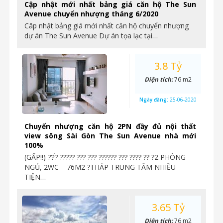
Cập nhật mới nhất bảng giá căn hộ The Sun
Avenue chuyển nhượng tháng 6/2020
Câp nhật bảng giá mới nhất căn hộ chuyển nhượng
dự án The Sun Avenue Dự án tọa lạc tại…
3.8 Tỷ
Diện tích:
76 m2
Ngày đăng:
25-06-2020
Chuyển nhượng căn hộ 2PN đầy đủ nội thất
view sông Sài Gòn The Sun Avenue nhà mới
100%
(GẤP‼️) ??́? ????? ??? ??? ?????? ??? ???? ?? ?2 PHÒNG
NGỦ, 2WC – 76M2 ?THÁP TRUNG TÂM NHIỀU
TIỆN…
3.65 Tỷ
Diện tích:
76 m2