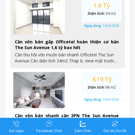
1.6 Tỷ
Diện tích:
34 m2
Ngày đăng:
14-03-2020
Cần vốn bán gấp Officetel hoàn thiện cơ bản
The Sun Avenue 1,6 tỷ bao hết
Cần thu hồi vốn muốn bán nhanh Officetel The Sun
Avenue Căn diện tích 34m2 Tháp 6, view mặt trước…
4.19 Tỷ
Diện tích:
96 m2
Ngày đăng:
14-03-2020
Cần vốn bán nhanh căn 3PN The Sun Avenue
96m2 nhà hoàn thiện cơ bản giá 4,19 tỷ bao hết
Cần vốn muốn bán nhanh căn 3PN The Sun Avenue
Gọi ngay
Facebook Chat
Zalo Chat
Gọi lại cho tôi
96m2 nhà hoàn thiện cơ bản giá 4,19 tỷ bao…