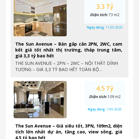
3.3 Tỷ
Diện tích:
73 m2
Ngày đăng:
11-05-2020
The Sun Avenue – Bán gấp căn 2PN, 2WC, cam
kết giá tốt nhất thị trường, tháp trung tâm,
giá 3,3 tỷ bao hết
THE SUN AVENUE – 2PN – 2WC – NỘI THẤT DÍNH
TƯƠNG – GIÁ 3,3 TỶ BAO HẾT TOÀN BỘ…
4.5 Tỷ
Diện tích:
109 m2
Ngày đăng:
7-05-2020
The Sun Avenue – Giá siêu tốt, 3PN, 109m2, diện
tích lớn nhất dự án, tầng cao, view sông, giá
4,5 tỷ bao hết