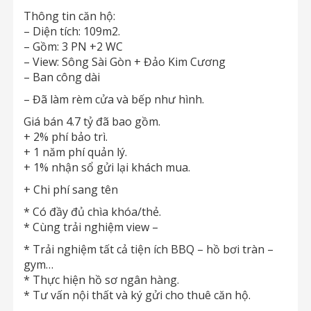
Thông tin căn hộ:
– Diện tích: 109m2.
– Gồm: 3 PN +2 WC
– View: Sông Sài Gòn + Đảo Kim Cương
– Ban công dài
– Đã làm rèm cửa và bếp như hình.
Giá bán 4.7 tỷ đã bao gồm.
+ 2% phí bảo trì.
+ 1 năm phí quản lý.
+ 1% nhận sổ gửi lại khách mua.
+ Chi phí sang tên
* Có đầy đủ chìa khóa/thẻ.
* Cùng trải nghiệm view –
* Trải nghiệm tất cả tiện ích BBQ – hồ bơi tràn –
gym…
* Thực hiện hồ sơ ngân hàng.
* Tư vấn nội thất và ký gửi cho thuê căn hộ.