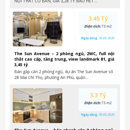
NỘI THẤT CƠ BẢN, GIÁ 3,28 TỶ BAO HẾT…
3.45 Tỷ
Diện tích:
73 m2
Ngày đăng:
30-05-2020
The Sun Avenue – 2 phòng ngủ, 2WC, full nội
thât cao cấp, tầng trung, view landmark 81, giá
3,45 tỷ
Bán gấp căn 2 phòng ngủ, dự án The Sun Avenue số
28 Mai Chí Thọ, phường An Phú, quận…
3.3 Tỷ
Diện tích:
73 m2
Ngày đăng:
30-05-2020