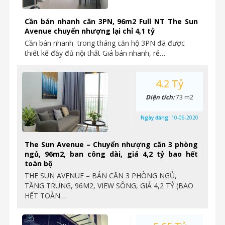
Cần bán nhanh căn 3PN, 96m2 Full NT The Sun
Avenue chuyển nhượng lại chỉ 4,1 tỷ
Cần bán nhanh trong tháng căn hộ 3PN đã được
thiết kế đầy đủ nội thất Giá bán nhanh, rẻ…
4.2 Tỷ
Diện tích:
73 m2
Ngày đăng:
10-06-2020
The Sun Avenue – Chuyển nhượng căn 3 phòng
ngủ, 96m2, ban công dài, giá 4,2 tỷ bao hết
toàn bộ
THE SUN AVENUE – BÁN CĂN 3 PHÒNG NGỦ,
TẦNG TRUNG, 96M2, VIEW SÔNG, GIÁ 4,2 TỶ (BAO
HẾT TOÀN…