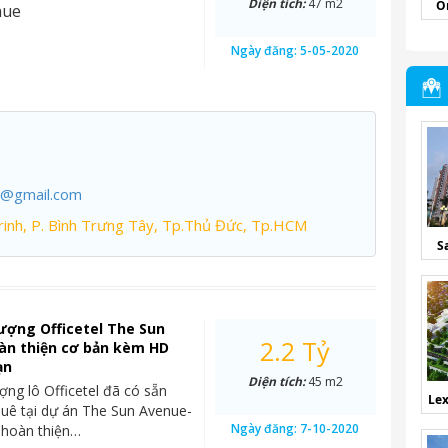
Diện tích:
47 m2
O
nue
Ngày đăng:
5-05-2020
7@gmail.com
inh, P. Bình Trưng Tây, Tp.Thủ Đức, Tp.HCM
S
ượng Officetel The Sun
2.2 Tỷ
àn thiện cơ bản kèm HD
ạn
Diện tích:
45 m2
ng lô Officetel đã có sẵn
Lex
uê tại dự án The Sun Avenue-
Ngày đăng:
7-10-2020
 hoàn thiện…