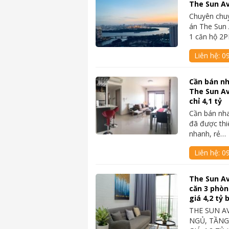
The Sun Av
Chuyên chu
án The Sun 
1 căn hộ 2
Liên hệ:
0
Cần bán nh
The Sun A
chỉ 4,1 tỷ
Cần bán nh
đã được thi
nhanh, rẻ…
Liên hệ:
0
The Sun A
căn 3 phòn
giá 4,2 tỷ
THE SUN A
NGỦ, TẦNG