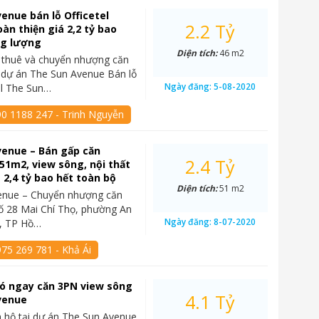
enue bán lỗ Officetel
2.2 Tỷ
àn thiện giá 2,2 tỷ bao
ng lượng
Diện tích:
46 m2
 thuê và chuyển nhượng căn
l dự án The Sun Avenue Bán lỗ
Ngày đăng:
5-08-2020
el The Sun…
90 1188 247 - Trinh Nguyễn
venue – Bán gấp căn
2.4 Tỷ
 51m2, view sông, nội thất
á 2,4 tỷ bao hết toàn bộ
Diện tích:
51 m2
enue – Chuyển nhượng căn
 số 28 Mai Chí Thọ, phường An
Ngày đăng:
8-07-2020
2, TP Hồ…
75 269 781 - Khả Ái
 có ngay căn 3PN view sông
4.1 Tỷ
venue
 hộ tại dự án The Sun Avenue