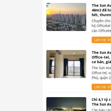
The Sun Av
46m2 đã ho
hết, thươ
Chuyên cho
hộ Officete
căn Officet
Liên hệ:
0
The Sun A
Office-tel,
cơ bản, gi
The Sun Av
Office-tel,
Phú, quận 
Liên hệ:
09
Chỉ 4,1 tỷ
The Sun A
Cần bán căn