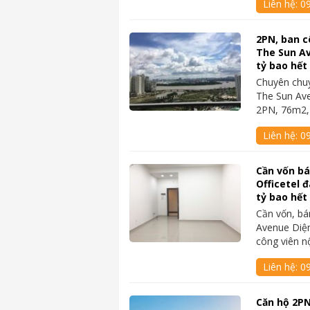
Liên hệ:
0
2PN, ban c
The Sun Av
tỷ bao hết
Chuyên chu
The Sun Av
2PN, 76m2,
Liên hệ:
0
Cần vốn b
Officetel 
tỷ bao hết
Cần vốn, bá
Avenue Diện
công viên n
Liên hệ:
0
Căn hộ 2PN