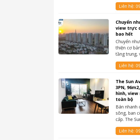
Liên hệ:
0
Chuyển nh
view trực 
bao hết
Chuyển như
thiện cơ bả
tầng trung,
Liên hệ:
0
The Sun A
3PN, 96m2,
hình, view 
toàn bộ
Bán nhanh 
sông, ban cô
cấp. The S
Liên hệ:
09