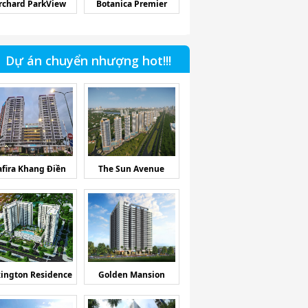
rchard ParkView
Botanica Premier
Dự án chuyển nhượng hot!!!
afira Khang Điền
The Sun Avenue
ington Residence
Golden Mansion