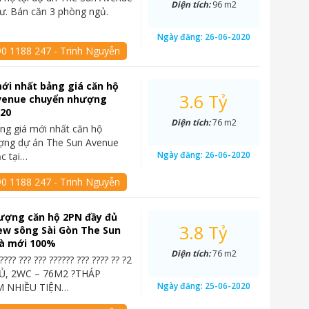
Diện tích:
96 m2
cư. Bán căn 3 phòng ngủ.
Ngày đăng:
26-06-2020
90 1188 247 - Trinh Nguyễn
ới nhất bảng giá căn hộ
3.6 Tỷ
venue chuyển nhượng
020
Diện tích:
76 m2
ng giá mới nhất căn hộ
ợng dự án The Sun Avenue
Ngày đăng:
26-06-2020
ạc tại…
90 1188 247 - Trinh Nguyễn
ượng căn hộ 2PN đầy đủ
3.8 Tỷ
iew sông Sài Gòn The Sun
à mới 100%
Diện tích:
76 m2
????? ??? ??? ?????? ??? ???? ?? ?2
, 2WC – 76M2 ?THÁP
Ngày đăng:
25-06-2020
 NHIỀU TIỆN…