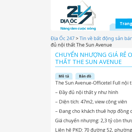
Trang
Địa Ốc 247
>
Tin về bất động sản bá
đủ nội thất The Sun Avenue
CHUYỂN NHƯỢNG GIÁ RẺ O
THẤT THE SUN AVENUE
Mô tả
Bản đồ
The Sun Avenue-Officetel Full nội
– Đầy đủ nội thất y như hình
– Diện tích: 47m2, view công viên
– Đang cho khách thuê hợp đồng 
Giá chuyển nhượng: 2,3 tỷ còn th
Liên hệ PKD: 70 đường 52, phường 