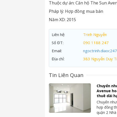
Thuộc dự án:
Căn hộ The Sun Ave
Pháp lý:
Hợp đồng mua bán
Năm XD:
2015
Liên hệ:
Trinh Nguyễn
Số ĐT:
090 1188 247
Email:
ngoctrinh.diaoc24
Địa chỉ:
383 Nguyễn Duy Tr
Tin Liên Quan
Chuyển nh
Avenue ho
thuê dài h
Chuyển nhượ
hợp đồng th
quận 2 Nhà