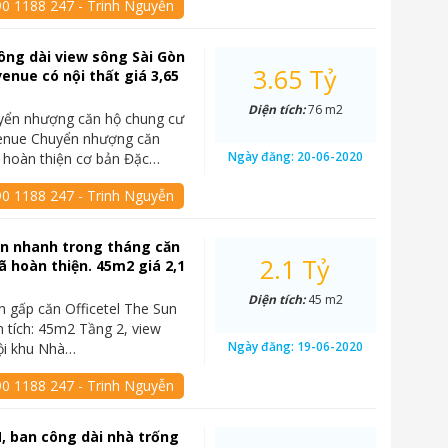
90 1188 247 - Trinh Nguyễn
ông dài view sông Sài Gòn
3.65 Tỷ
enue có nội thất giá 3,65
Diện tích:
76 m2
yển nhượng căn hộ chung cư
enue Chuyển nhượng căn
Ngày đăng:
20-06-2020
 hoàn thiện cơ bản Đặc…
90 1188 247 - Trinh Nguyễn
án nhanh trong tháng căn
2.1 Tỷ
đã hoàn thiện. 45m2 giá 2,1
Diện tích:
45 m2
n gấp căn Officetel The Sun
 tích: 45m2 Tầng 2, view
Ngày đăng:
19-06-2020
ội khu Nhà…
90 1188 247 - Trinh Nguyễn
, ban công dài nhà trống