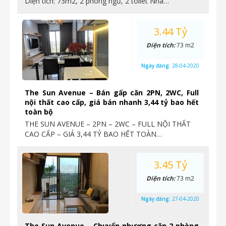
Diện tích: 73m2, 2 phòng ngủ, 2 toilet Nhà…
3.44 Tỷ
Diện tích:
73 m2
Ngày đăng:
28-04-2020
The Sun Avenue – Bán gấp căn 2PN, 2WC, Full
nội thất cao cấp, giá bán nhanh 3,44 tỷ bao hết
toàn bộ
THE SUN AVENUE – 2PN – 2WC – FULL NỘI THẤT
CAO CẤP – GIÁ 3,44 TỶ BAO HẾT TOÀN…
3.45 Tỷ
Diện tích:
73 m2
Ngày đăng:
27-04-2020
The Sun Avenue – Chuyển nhượng căn 2 phòng