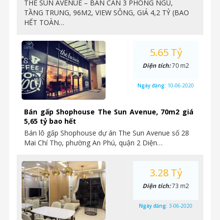
THE SUN AVENUE – BÁN CĂN 3 PHÒNG NGỦ,
TẦNG TRUNG, 96M2, VIEW SÔNG, GIÁ 4,2 TỶ (BAO
HẾT TOÀN…
5.65 Tỷ
Diện tích:
70 m2
Ngày đăng:
10-06-2020
Bán gấp Shophouse The Sun Avenue, 70m2 giá
5,65 tỷ bao hết
Bán lô gấp Shophouse dự án The Sun Avenue số 28
Mai Chí Thọ, phường An Phú, quận 2 Diện…
3.28 Tỷ
Diện tích:
73 m2
Ngày đăng:
3-06-2020