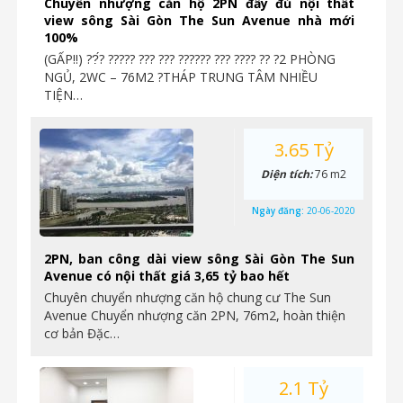
Chuyển nhượng căn hộ 2PN đầy đủ nội thất
view sông Sài Gòn The Sun Avenue nhà mới
100%
(GẤP‼️) ??́? ????? ??? ??? ?????? ??? ???? ?? ?2 PHÒNG
NGỦ, 2WC – 76M2 ?THÁP TRUNG TÂM NHIỀU
TIỆN…
3.65 Tỷ
Diện tích:
76 m2
Ngày đăng:
20-06-2020
2PN, ban công dài view sông Sài Gòn The Sun
Avenue có nội thất giá 3,65 tỷ bao hết
Chuyên chuyển nhượng căn hộ chung cư The Sun
Avenue Chuyển nhượng căn 2PN, 76m2, hoàn thiện
cơ bản Đặc…
2.1 Tỷ