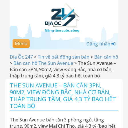
Menu
Đăng nhập
Địa Ốc 247
>
Tin về bất động sản bán
>
Bán căn hộ
>
Bán căn hộ The Sun Avenue
>
The Sun Avenue –
Bán căn 3PN, 90m2, view Đông Bắc, nhà cơ bản,
tháp trung tâm, giá 4,3 tỷ bao hết toàn bộ
THE SUN AVENUE – BÁN CĂN 3PN,
90M2, VIEW ĐÔNG BẮC, NHÀ CƠ BẢN,
THÁP TRUNG TÂM, GIÁ 4,3 TỶ BAO HẾT
TOÀN BỘ
The Sun Avenue bán căn 3 phòng ngủ, tầng
trung, 90m2, view Mai Chí Thọ, giá 4,3 tỷ (bao hết