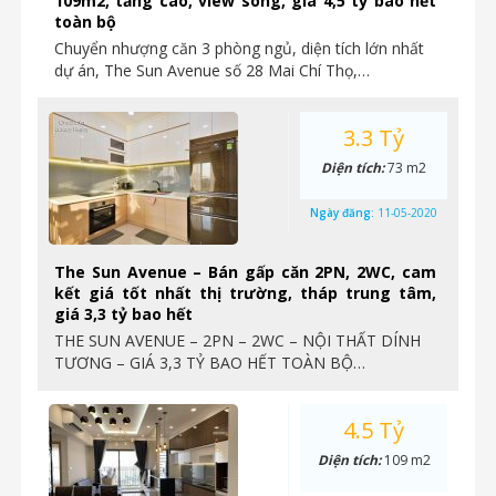
109m2, tầng cao, view sông, giá 4,5 tỷ bao hết
toàn bộ
Chuyển nhượng căn 3 phòng ngủ, diện tích lớn nhất
dự án, The Sun Avenue số 28 Mai Chí Thọ,…
3.3 Tỷ
Diện tích:
73 m2
Ngày đăng:
11-05-2020
The Sun Avenue – Bán gấp căn 2PN, 2WC, cam
kết giá tốt nhất thị trường, tháp trung tâm,
giá 3,3 tỷ bao hết
THE SUN AVENUE – 2PN – 2WC – NỘI THẤT DÍNH
TƯƠNG – GIÁ 3,3 TỶ BAO HẾT TOÀN BỘ…
4.5 Tỷ
Diện tích:
109 m2