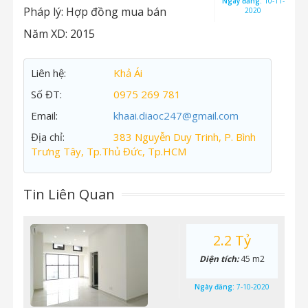
Ngày đăng:
10-11-
Pháp lý:
Hợp đồng mua bán
2020
Năm XD:
2015
Liên hệ:
Khả Ái
Số ĐT:
0975 269 781
Email:
khaai.diaoc247@gmail.com
Địa chỉ:
383 Nguyễn Duy Trinh, P. Bình
Trưng Tây, Tp.Thủ Đức, Tp.HCM
Tin Liên Quan
2.2 Tỷ
Diện tích:
45 m2
Ngày đăng:
7-10-2020