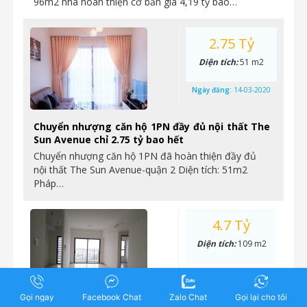
96m2 nhà hoàn thiện cơ bản giá 4,19 tỷ bao…
2.75 Tỷ
Diện tích:
51 m2
Ngày đăng:
14-03-2020
Chuyển nhượng căn hộ 1PN đầy đủ nội thất The
Sun Avenue chỉ 2.75 tỷ bao hết
Chuyển nhượng căn hộ 1PN đã hoàn thiện đầy đủ
nội thất The Sun Avenue-quận 2 Diện tích: 51m2
Pháp…
4.7 Tỷ
Diện tích:
109 m2
Ngày đăng:
12-03-2020
Gọi ngay
Facebook Chat
Zalo Chat
Gọi lại cho tôi