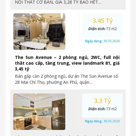
NỘI THẤT CƠ BẢN, GIÁ 3,28 TỶ BAO HẾT…
3.45 Tỷ
Diện tích:
73 m2
Ngày đăng:
30-05-2020
The Sun Avenue – 2 phòng ngủ, 2WC, full nội
thât cao cấp, tầng trung, view landmark 81, giá
3,45 tỷ
Bán gấp căn 2 phòng ngủ, dự án The Sun Avenue số
28 Mai Chí Thọ, phường An Phú, quận…
3.3 Tỷ
Diện tích:
73 m2
Ngày đăng:
30-05-2020