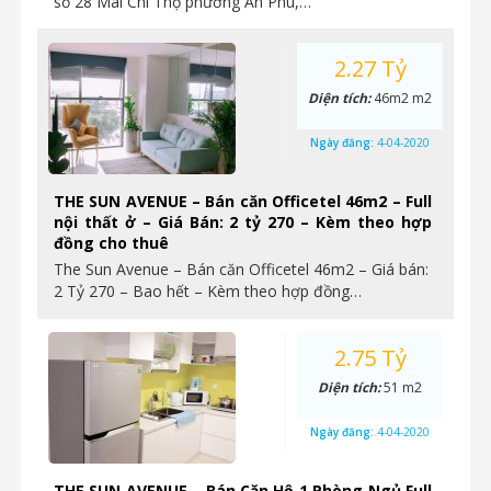
số 28 Mai Chí Thọ phường An Phú,…
2.27 Tỷ
Diện tích:
46m2 m2
Ngày đăng:
4-04-2020
THE SUN AVENUE – Bán căn Officetel 46m2 – Full
nội thất ở – Giá Bán: 2 tỷ 270 – Kèm theo hợp
đồng cho thuê
The Sun Avenue – Bán căn Officetel 46m2 – Giá bán:
2 Tỷ 270 – Bao hết – Kèm theo hợp đồng…
2.75 Tỷ
Diện tích:
51 m2
Ngày đăng:
4-04-2020
THE SUN AVENUE – Bán Căn Hộ 1 Phòng Ngủ Full