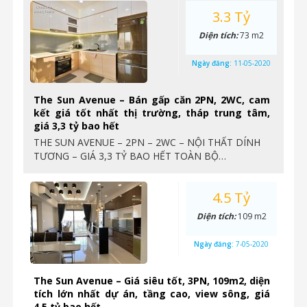
3.3 Tỷ
Diện tích:
73 m2
Ngày đăng:
11-05-2020
The Sun Avenue – Bán gấp căn 2PN, 2WC, cam
kết giá tốt nhất thị trường, tháp trung tâm,
giá 3,3 tỷ bao hết
THE SUN AVENUE – 2PN – 2WC – NỘI THẤT DÍNH
TƯƠNG – GIÁ 3,3 TỶ BAO HẾT TOÀN BỘ…
4.5 Tỷ
Diện tích:
109 m2
Ngày đăng:
7-05-2020
The Sun Avenue – Giá siêu tốt, 3PN, 109m2, diện
tích lớn nhất dự án, tầng cao, view sông, giá
4,5 tỷ bao hết