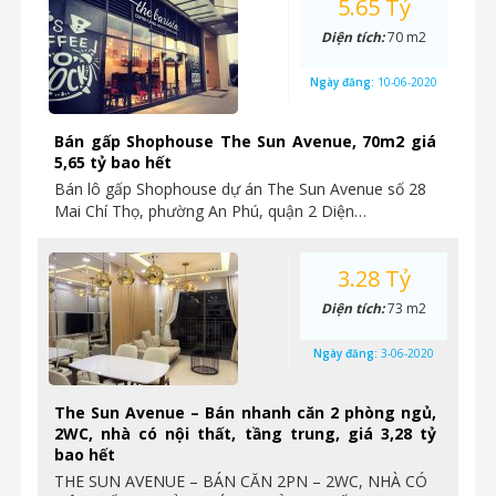
5.65 Tỷ
Diện tích:
70 m2
Ngày đăng:
10-06-2020
Bán gấp Shophouse The Sun Avenue, 70m2 giá
5,65 tỷ bao hết
Bán lô gấp Shophouse dự án The Sun Avenue số 28
Mai Chí Thọ, phường An Phú, quận 2 Diện…
3.28 Tỷ
Diện tích:
73 m2
Ngày đăng:
3-06-2020
The Sun Avenue – Bán nhanh căn 2 phòng ngủ,
2WC, nhà có nội thất, tầng trung, giá 3,28 tỷ
bao hết
THE SUN AVENUE – BÁN CĂN 2PN – 2WC, NHÀ CÓ