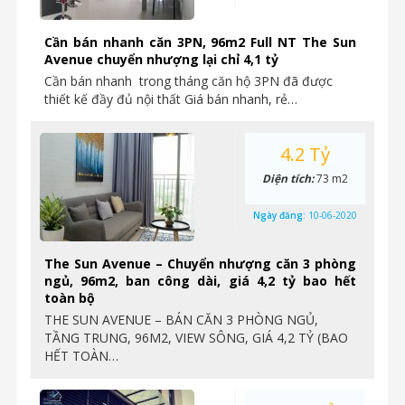
Cần bán nhanh căn 3PN, 96m2 Full NT The Sun
Avenue chuyển nhượng lại chỉ 4,1 tỷ
Cần bán nhanh trong tháng căn hộ 3PN đã được
thiết kế đầy đủ nội thất Giá bán nhanh, rẻ…
4.2 Tỷ
Diện tích:
73 m2
Ngày đăng:
10-06-2020
The Sun Avenue – Chuyển nhượng căn 3 phòng
ngủ, 96m2, ban công dài, giá 4,2 tỷ bao hết
toàn bộ
THE SUN AVENUE – BÁN CĂN 3 PHÒNG NGỦ,
TẦNG TRUNG, 96M2, VIEW SÔNG, GIÁ 4,2 TỶ (BAO
HẾT TOÀN…