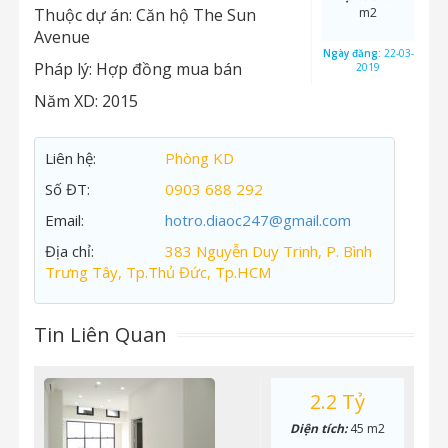
Thuộc dự án:
Căn hộ The Sun
m2
Avenue
Ngày đăng:
22-03-
Pháp lý:
Hợp đồng mua bán
2019
Năm XD:
2015
Liên hệ:
Phòng KD
Số ĐT:
0903 688 292
Email:
hotro.diaoc247@gmail.com
Địa chỉ:
383 Nguyễn Duy Trinh, P. Bình
Trưng Tây, Tp.Thủ Đức, Tp.HCM
Tin Liên Quan
2.2 Tỷ
Diện tích:
45 m2