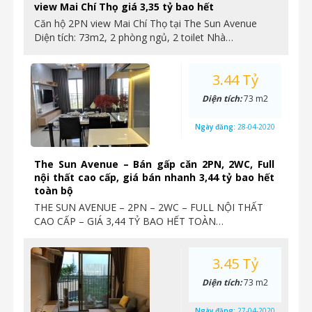
view Mai Chí Thọ giá 3,35 tỷ bao hết
Căn hộ 2PN view Mai Chí Thọ tại The Sun Avenue
Diện tích: 73m2, 2 phòng ngủ, 2 toilet Nhà…
3.44 Tỷ
Diện tích:
73 m2
Ngày đăng:
28-04-2020
The Sun Avenue – Bán gấp căn 2PN, 2WC, Full
nội thất cao cấp, giá bán nhanh 3,44 tỷ bao hết
toàn bộ
THE SUN AVENUE – 2PN – 2WC – FULL NỘI THẤT
CAO CẤP – GIÁ 3,44 TỶ BAO HẾT TOÀN…
3.45 Tỷ
Diện tích:
73 m2
Ngày đăng:
27-04-2020