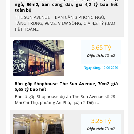
ngủ, 96m2, ban công dài, giá 4,2 tỷ bao hết
toàn bộ
THE SUN AVENUE – BÁN CĂN 3 PHÒNG NGỦ,
TẦNG TRUNG, 96M2, VIEW SÔNG, GIÁ 4,2 TỶ (BAO
HẾT TOÀN…
5.65 Tỷ
Diện tích:
70 m2
Ngày đăng:
10-06-2020
Bán gấp Shophouse The Sun Avenue, 70m2 giá
5,65 tỷ bao hết
Bán lô gấp Shophouse dự án The Sun Avenue số 28
Mai Chí Thọ, phường An Phú, quận 2 Diện…
3.28 Tỷ
Diện tích:
73 m2