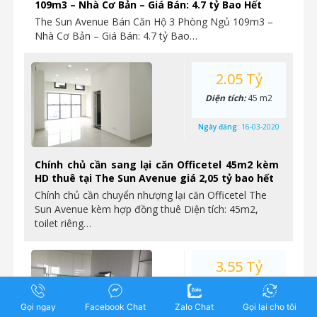
109m3 – Nhà Cơ Bản – Giá Bán: 4.7 tỷ Bao Hết
The Sun Avenue Bán Căn Hộ 3 Phòng Ngủ 109m3 –
Nhà Cơ Bản – Giá Bán: 4.7 tỷ Bao…
2.05 Tỷ
Diện tích:
45 m2
Ngày đăng:
16-03-2020
Chính chủ cần sang lại căn Officetel 45m2 kèm
HD thuê tại The Sun Avenue giá 2,05 tỷ bao hết
Chính chủ cần chuyển nhượng lại căn Officetel The
Sun Avenue kèm hợp đồng thuê Diện tích: 45m2,
toilet riêng…
3.55 Tỷ
Diện tích:
73 m2
Gọi ngay
Facebook Chat
Zalo Chat
Gọi lại cho tôi
Ngày đăng:
16-03-2020