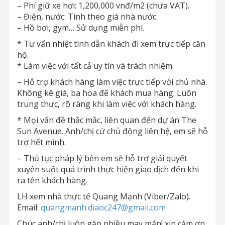
– Phí giữ xe hơi: 1,200,000 vnđ/m2 (chưa VAT).
– Điện, nước: Tính theo giá nhà nước.
– Hồ bơi, gym… Sử dụng miễn phí.
* Tư vấn nhiệt tình dẫn khách đi xem trực tiếp căn
hộ.
* Làm việc với tất cả uy tín và trách nhiệm.
– Hỗ trợ khách hàng làm việc trực tiếp với chủ nhà.
Không kê giá, ba hoa để khách mua hàng. Luôn
trung thực, rõ ràng khi làm việc với khách hàng.
* Mọi vấn đề thắc mắc, liên quan đến dự án The
Sun Avenue. Anh/chị cứ chủ động liên hệ, em sẽ hỗ
trợ hết mình.
– Thủ tục pháp lý bên em sẽ hỗ trợ giải quyết
xuyên suốt quá trình thực hiện giao dịch đến khi
ra tên khách hàng.
LH xem nhà thực tế Quang Mạnh (Viber/Zalo).
Email:
quangmanh.diaoc247@gmail.com
Chúc anh/chị luôn gặp nhiều may mắn! xin cảm ơn.