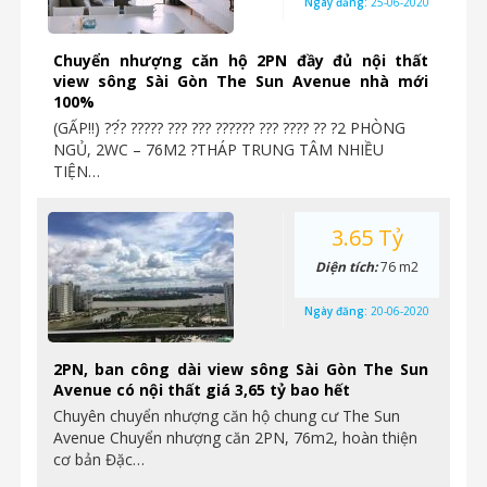
Ngày đăng:
25-06-2020
Chuyển nhượng căn hộ 2PN đầy đủ nội thất
view sông Sài Gòn The Sun Avenue nhà mới
100%
(GẤP‼️) ??́? ????? ??? ??? ?????? ??? ???? ?? ?2 PHÒNG
NGỦ, 2WC – 76M2 ?THÁP TRUNG TÂM NHIỀU
TIỆN…
3.65 Tỷ
Diện tích:
76 m2
Ngày đăng:
20-06-2020
2PN, ban công dài view sông Sài Gòn The Sun
Avenue có nội thất giá 3,65 tỷ bao hết
Chuyên chuyển nhượng căn hộ chung cư The Sun
Avenue Chuyển nhượng căn 2PN, 76m2, hoàn thiện
cơ bản Đặc…