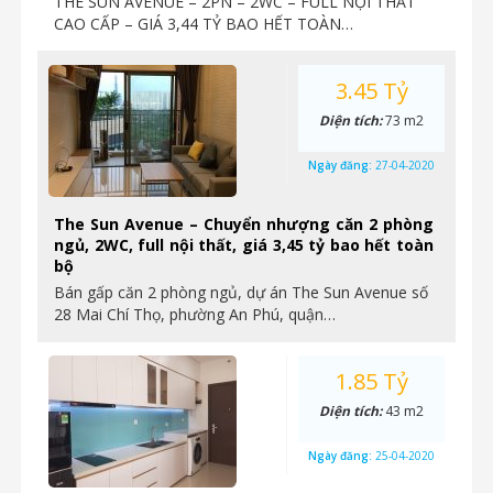
THE SUN AVENUE – 2PN – 2WC – FULL NỘI THẤT
CAO CẤP – GIÁ 3,44 TỶ BAO HẾT TOÀN…
3.45 Tỷ
Diện tích:
73 m2
Ngày đăng:
27-04-2020
The Sun Avenue – Chuyển nhượng căn 2 phòng
ngủ, 2WC, full nội thất, giá 3,45 tỷ bao hết toàn
bộ
Bán gấp căn 2 phòng ngủ, dự án The Sun Avenue số
28 Mai Chí Thọ, phường An Phú, quận…
1.85 Tỷ
Diện tích:
43 m2
Ngày đăng:
25-04-2020