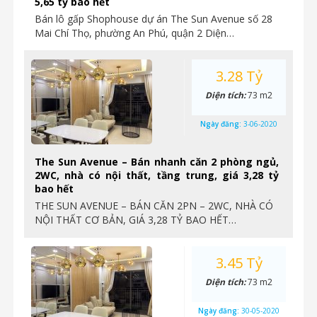
5,65 tỷ bao hết
Bán lô gấp Shophouse dự án The Sun Avenue số 28
Mai Chí Thọ, phường An Phú, quận 2 Diện…
3.28 Tỷ
Diện tích:
73 m2
Ngày đăng:
3-06-2020
The Sun Avenue – Bán nhanh căn 2 phòng ngủ,
2WC, nhà có nội thất, tầng trung, giá 3,28 tỷ
bao hết
THE SUN AVENUE – BÁN CĂN 2PN – 2WC, NHÀ CÓ
NỘI THẤT CƠ BẢN, GIÁ 3,28 TỶ BAO HẾT…
3.45 Tỷ
Diện tích:
73 m2
Ngày đăng:
30-05-2020