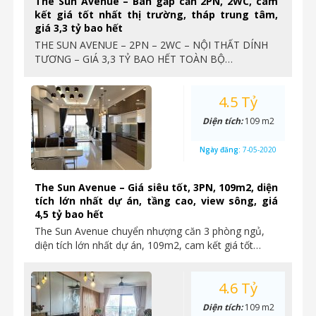
The Sun Avenue – Bán gấp căn 2PN, 2WC, cam
kết giá tốt nhất thị trường, tháp trung tâm,
giá 3,3 tỷ bao hết
THE SUN AVENUE – 2PN – 2WC – NỘI THẤT DÍNH
TƯƠNG – GIÁ 3,3 TỶ BAO HẾT TOÀN BỘ…
4.5 Tỷ
Diện tích:
109 m2
Ngày đăng:
7-05-2020
The Sun Avenue – Giá siêu tốt, 3PN, 109m2, diện
tích lớn nhất dự án, tầng cao, view sông, giá
4,5 tỷ bao hết
The Sun Avenue chuyển nhượng căn 3 phòng ngủ,
diện tích lớn nhất dự án, 109m2, cam kết giá tốt…
4.6 Tỷ
Diện tích:
109 m2