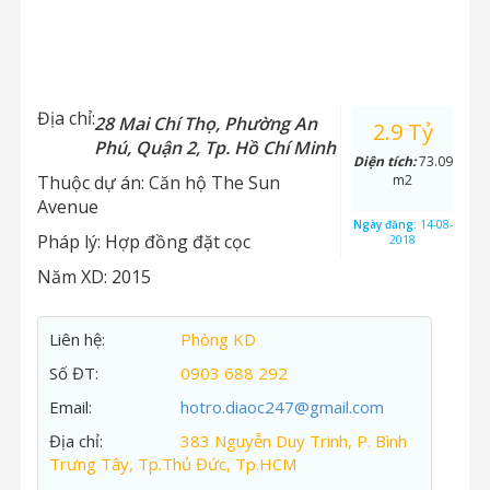
Địa chỉ:
28 Mai Chí Thọ, Phường An
2.9 Tỷ
Phú, Quận 2, Tp. Hồ Chí Minh
Diện tích:
73.09
Thuộc dự án:
Căn hộ The Sun
m2
Avenue
Ngày đăng:
14-08-
Pháp lý:
Hợp đồng đặt cọc
2018
Năm XD:
2015
Liên hệ:
Phòng KD
Số ĐT:
0903 688 292
Email:
hotro.diaoc247@gmail.com
Địa chỉ:
383 Nguyễn Duy Trinh, P. Bình
Trưng Tây, Tp.Thủ Đức, Tp.HCM