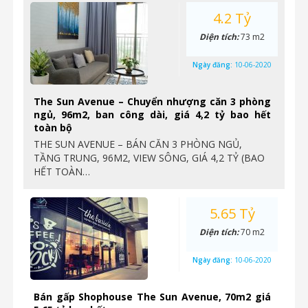
4.2 Tỷ
Diện tích:
73 m2
Ngày đăng:
10-06-2020
The Sun Avenue – Chuyển nhượng căn 3 phòng
ngủ, 96m2, ban công dài, giá 4,2 tỷ bao hết
toàn bộ
THE SUN AVENUE – BÁN CĂN 3 PHÒNG NGỦ,
TẦNG TRUNG, 96M2, VIEW SÔNG, GIÁ 4,2 TỶ (BAO
HẾT TOÀN…
5.65 Tỷ
Diện tích:
70 m2
Ngày đăng:
10-06-2020
Bán gấp Shophouse The Sun Avenue, 70m2 giá