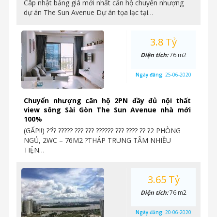
Câp nhật bảng giá mới nhất căn hộ chuyển nhượng
dự án The Sun Avenue Dự án tọa lạc tại…
3.8 Tỷ
Diện tích:
76 m2
Ngày đăng:
25-06-2020
Chuyển nhượng căn hộ 2PN đầy đủ nội thất
view sông Sài Gòn The Sun Avenue nhà mới
100%
(GẤP‼️) ??́? ????? ??? ??? ?????? ??? ???? ?? ?2 PHÒNG
NGỦ, 2WC – 76M2 ?THÁP TRUNG TÂM NHIỀU
TIỆN…
3.65 Tỷ
Diện tích:
76 m2
Ngày đăng:
20-06-2020