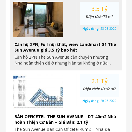
3.5 Tỷ
Diện tích:
73 m2
Ngày đăng:
23-03-2020
Căn hộ 2PN, Full nội thất, view Landmart 81 The
Sun Avenue giá 3,5 tỷ bao hết
Căn hộ 2PN The Sun Avenue cần chuyển nhượng
Nhà hoàn thiện để ở nhưng hiện tại không ở nữa…
2.1 Tỷ
Diện tích:
40m2 m2
Ngày đăng:
20-03-2020
BÁN OFFICETEL THE SUN AVENUE – DT 40m2 Nhà
hoàn Thiện Cơ Bản – Giá Bán: 2.1 tỷ
The Sun Avenue Bán Căn Oficetel 40m2 – Nhà Đã