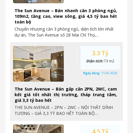
The Sun Avenue – Bán nhanh căn 3 phòng ngủ,
109m2, tầng cao, view sông, giá 4,5 tỷ bao hết
toàn bộ
Chuyển nhượng căn 3 phòng ngủ, diện tích lớn nhất
dự án, The Sun Avenue số 28 Mai Chí Thọ,…
3.3 Tỷ
Diện tích:
73 m2
Ngày đăng:
11-05-2020
The Sun Avenue – Bán gấp căn 2PN, 2WC, cam
kết giá tốt nhất thị trường, tháp trung tâm,
giá 3,3 tỷ bao hết
THE SUN AVENUE – 2PN – 2WC – NỘI THẤT DÍNH
TƯƠNG – GIÁ 3,3 TỶ BAO HẾT TOÀN BỘ…
4.5 Tỷ