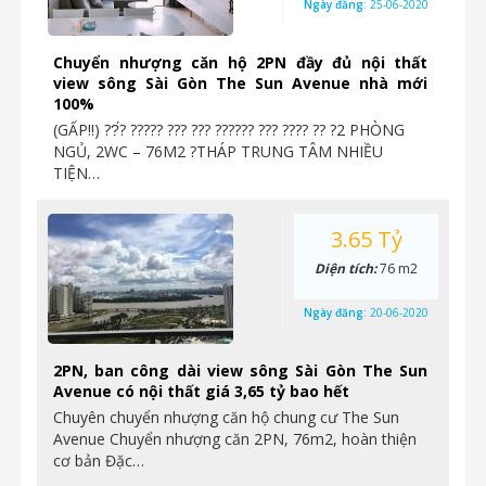
Ngày đăng:
25-06-2020
Chuyển nhượng căn hộ 2PN đầy đủ nội thất
view sông Sài Gòn The Sun Avenue nhà mới
100%
(GẤP‼️) ??́? ????? ??? ??? ?????? ??? ???? ?? ?2 PHÒNG
NGỦ, 2WC – 76M2 ?THÁP TRUNG TÂM NHIỀU
TIỆN…
3.65 Tỷ
Diện tích:
76 m2
Ngày đăng:
20-06-2020
2PN, ban công dài view sông Sài Gòn The Sun
Avenue có nội thất giá 3,65 tỷ bao hết
Chuyên chuyển nhượng căn hộ chung cư The Sun
Avenue Chuyển nhượng căn 2PN, 76m2, hoàn thiện
cơ bản Đặc…