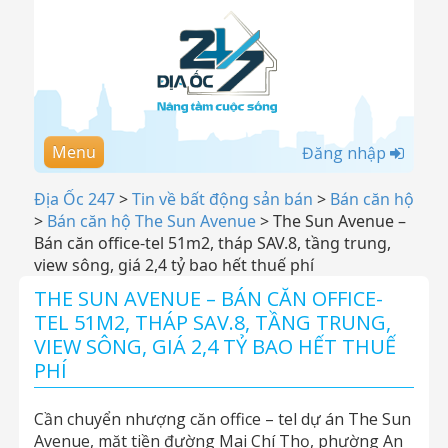
Menu
Đăng nhập
Địa Ốc 247
>
Tin về bất động sản bán
>
Bán căn hộ
>
Bán căn hộ The Sun Avenue
>
The Sun Avenue –
Bán căn office-tel 51m2, tháp SAV.8, tầng trung,
view sông, giá 2,4 tỷ bao hết thuế phí
THE SUN AVENUE – BÁN CĂN OFFICE-
TEL 51M2, THÁP SAV.8, TẦNG TRUNG,
VIEW SÔNG, GIÁ 2,4 TỶ BAO HẾT THUẾ
PHÍ
Cần chuyển nhượng căn office – tel dự án The Sun
Avenue, mặt tiền đường Mai Chí Thọ, phường An