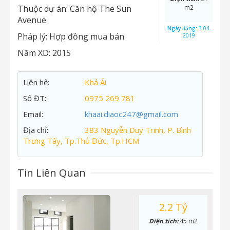
Thuộc dự án:
Căn hộ The Sun
m2
Avenue
Ngày đăng:
3-04-
Pháp lý:
Hợp đồng mua bán
2019
Năm XD:
2015
Liên hệ:
Khả Ái
Số ĐT:
0975 269 781
Email:
khaai.diaoc247@gmail.com
Địa chỉ:
383 Nguyễn Duy Trinh, P. Bình
Trưng Tây, Tp.Thủ Đức, Tp.HCM
Tin Liên Quan
2.2 Tỷ
Diện tích:
45 m2