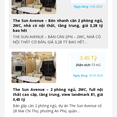
Ngày đăng:
3-06-2020
The Sun Avenue – Bán nhanh căn 2 phòng ngủ,
2WC, nhà có nội thất, tầng trung, giá 3,28 tỷ
bao hết
THE SUN AVENUE – BÁN CĂN 2PN – 2WC, NHÀ CÓ
NỘI THẤT CƠ BẢN, GIÁ 3,28 TỶ BAO HẾT…
3.45 Tỷ
Diện tích:
73 m2
Ngày đăng:
30-05-2020
The Sun Avenue – 2 phòng ngủ, 2WC, full nội
thât cao cấp, tầng trung, view landmark 81, giá
3,45 tỷ
Bán gấp căn 2 phòng ngủ, dự án The Sun Avenue số
28 Mai Chí Thọ, phường An Phú, quận…