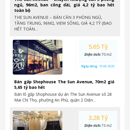
ngủ, 96m2, ban công dài, giá 4,2 tỷ bao hết
toàn bộ
THE SUN AVENUE – BÁN CĂN 3 PHÒNG NGỦ,
TẦNG TRUNG, 96M2, VIEW SÔNG, GIÁ 4,2 TỶ (BAO
HẾT TOÀN…
5.65 Tỷ
Diện tích:
70 m2
Ngày đăng:
10-06-2020
Bán gấp Shophouse The Sun Avenue, 70m2 giá
5,65 tỷ bao hết
Bán lô gấp Shophouse dự án The Sun Avenue số 28
Mai Chí Thọ, phường An Phú, quận 2 Diện…
3.28 Tỷ
Diện tích:
73 m2