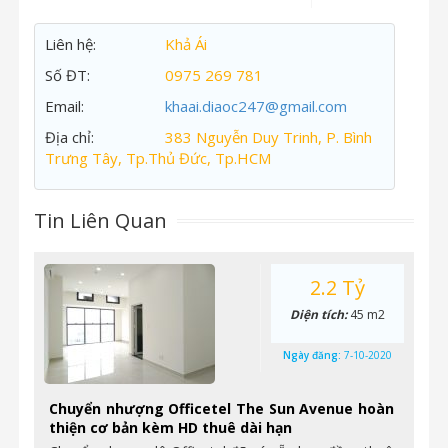
Liên hệ:
Khả Ái
Số ĐT:
0975 269 781
Email:
khaai.diaoc247@gmail.com
Địa chỉ:
383 Nguyễn Duy Trinh, P. Bình
Trưng Tây, Tp.Thủ Đức, Tp.HCM
Tin Liên Quan
2.2 Tỷ
Diện tích:
45 m2
Ngày đăng:
7-10-2020
Chuyển nhượng Officetel The Sun Avenue hoàn
thiện cơ bản kèm HD thuê dài hạn