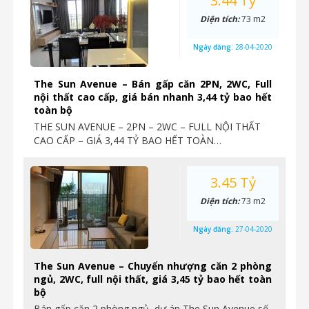
3.44 Tỷ
Diện tích:
73 m2
Ngày đăng:
28-04-2020
The Sun Avenue – Bán gấp căn 2PN, 2WC, Full
nội thất cao cấp, giá bán nhanh 3,44 tỷ bao hết
toàn bộ
THE SUN AVENUE – 2PN – 2WC – FULL NỘI THẤT
CAO CẤP – GIÁ 3,44 TỶ BAO HẾT TOÀN…
3.45 Tỷ
Diện tích:
73 m2
Ngày đăng:
27-04-2020
The Sun Avenue – Chuyển nhượng căn 2 phòng
ngủ, 2WC, full nội thất, giá 3,45 tỷ bao hết toàn
bộ
Bán gấp căn 2 phòng ngủ, dự án The Sun Avenue số