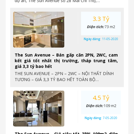
dự án, The Sun Avenue số 28 Mai Chí Thọ,…
3.3 Tỷ
Diện tích:
73 m2
Ngày đăng:
11-05-2020
The Sun Avenue – Bán gấp căn 2PN, 2WC, cam
kết giá tốt nhất thị trường, tháp trung tâm,
giá 3,3 tỷ bao hết
THE SUN AVENUE – 2PN – 2WC – NỘI THẤT DÍNH
TƯƠNG – GIÁ 3,3 TỶ BAO HẾT TOÀN BỘ…
4.5 Tỷ
Diện tích:
109 m2
Ngày đăng:
7-05-2020
The Sun Avenue – Giá siêu tốt, 3PN, 109m2, diện