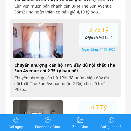
Cần vốn muốn bán nhanh căn 3PN The Sun Avenue
96m2 nhà hoàn thiện cơ bản giá 4,19 tỷ bao…
2.75 Tỷ
Diện tích:
51 m2
Ngày đăng:
14-03-2020
Chuyển nhượng căn hộ 1PN đầy đủ nội thất The
Sun Avenue chỉ 2.75 tỷ bao hết
Chuyển nhượng căn hộ 1PN đã hoàn thiện đầy đủ
nội thất The Sun Avenue-quận 2 Diện tích: 51m2
Pháp…
4.7 Tỷ
Diện tích:
109 m2
Gọi ngay
Facebook Chat
Zalo Chat
Gọi lại cho tôi
Ngày đăng:
12-03-2020