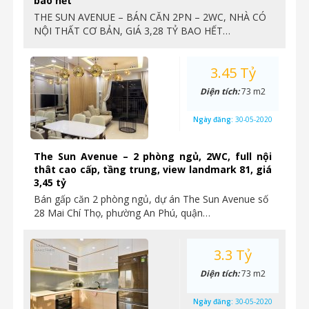
bao hết
THE SUN AVENUE – BÁN CĂN 2PN – 2WC, NHÀ CÓ
NỘI THẤT CƠ BẢN, GIÁ 3,28 TỶ BAO HẾT…
3.45 Tỷ
Diện tích:
73 m2
Ngày đăng:
30-05-2020
The Sun Avenue – 2 phòng ngủ, 2WC, full nội
thât cao cấp, tầng trung, view landmark 81, giá
3,45 tỷ
Bán gấp căn 2 phòng ngủ, dự án The Sun Avenue số
28 Mai Chí Thọ, phường An Phú, quận…
3.3 Tỷ
Diện tích:
73 m2
Ngày đăng:
30-05-2020