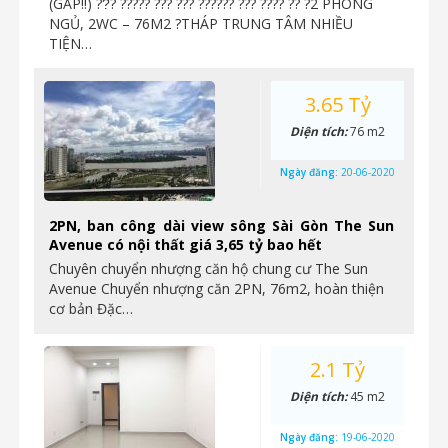
(GẤP‼️) ??́? ????? ??? ??? ?????? ??? ???? ?? ?2 PHÒNG
NGỦ, 2WC – 76M2 ?THÁP TRUNG TÂM NHIỀU
TIỆN…
3.65 Tỷ
Diện tích:
76 m2
Ngày đăng:
20-06-2020
2PN, ban công dài view sông Sài Gòn The Sun
Avenue có nội thất giá 3,65 tỷ bao hết
Chuyên chuyển nhượng căn hộ chung cư The Sun
Avenue Chuyển nhượng căn 2PN, 76m2, hoàn thiện
cơ bản Đặc…
2.1 Tỷ
Diện tích:
45 m2
Ngày đăng:
19-06-2020