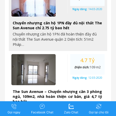
Ngày đăng:
14-03-2020
Chuyển nhượng căn hộ 1PN đầy đủ nội thất The
Sun Avenue chỉ 2.75 tỷ bao hết
Chuyển nhượng căn hộ 1PN đã hoàn thiện đầy đủ
nội thất The Sun Avenue-quận 2 Diện tích: 51m2
Pháp…
4.7 Tỷ
Diện tích:
109 m2
Ngày đăng:
12-03-2020
The Sun Avenue – Chuyển nhượng căn 3 phòng
ngủ, 109m2, nhà hoàn thiện cơ bản, giá 4,7 tỷ
bao hết
Chuyển nhượng căn 3 phòng ngủ, diện tích lớn nhất
Gọi ngay
dự án, The Sun Avenue số 28 Mai Chí Thọ,…
Facebook Chat
Zalo Chat
Gọi lại cho tôi