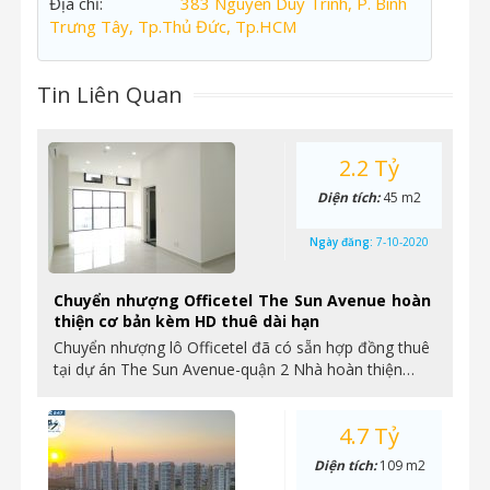
Địa chỉ:
383 Nguyễn Duy Trinh, P. Bình
Trưng Tây, Tp.Thủ Đức, Tp.HCM
Tin Liên Quan
2.2 Tỷ
Diện tích:
45 m2
Ngày đăng:
7-10-2020
Chuyển nhượng Officetel The Sun Avenue hoàn
thiện cơ bản kèm HD thuê dài hạn
Chuyển nhượng lô Officetel đã có sẵn hợp đồng thuê
tại dự án The Sun Avenue-quận 2 Nhà hoàn thiện…
4.7 Tỷ
Diện tích:
109 m2