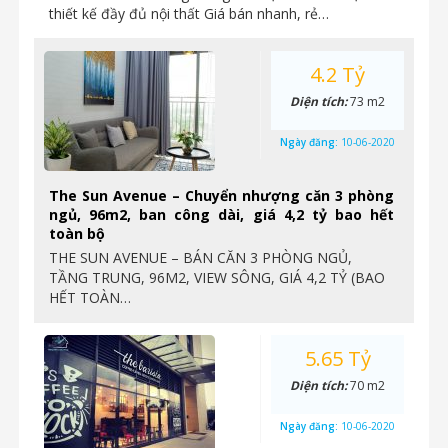
thiết kế đầy đủ nội thất Giá bán nhanh, rẻ…
4.2 Tỷ
Diện tích:
73 m2
Ngày đăng:
10-06-2020
The Sun Avenue – Chuyển nhượng căn 3 phòng
ngủ, 96m2, ban công dài, giá 4,2 tỷ bao hết
toàn bộ
THE SUN AVENUE – BÁN CĂN 3 PHÒNG NGỦ,
TẦNG TRUNG, 96M2, VIEW SÔNG, GIÁ 4,2 TỶ (BAO
HẾT TOÀN…
5.65 Tỷ
Diện tích:
70 m2
Ngày đăng:
10-06-2020