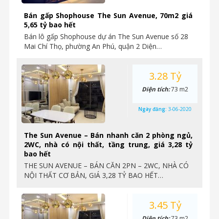
Bán gấp Shophouse The Sun Avenue, 70m2 giá
5,65 tỷ bao hết
Bán lô gấp Shophouse dự án The Sun Avenue số 28
Mai Chí Thọ, phường An Phú, quận 2 Diện…
3.28 Tỷ
Diện tích:
73 m2
Ngày đăng:
3-06-2020
The Sun Avenue – Bán nhanh căn 2 phòng ngủ,
2WC, nhà có nội thất, tầng trung, giá 3,28 tỷ
bao hết
THE SUN AVENUE – BÁN CĂN 2PN – 2WC, NHÀ CÓ
NỘI THẤT CƠ BẢN, GIÁ 3,28 TỶ BAO HẾT…
3.45 Tỷ
Diện tích:
73 m2