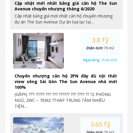
Cập nhật mới nhất bảng giá căn hộ The Sun
Avenue chuyển nhượng tháng 6/2020
Câp nhật bảng giá mới nhất căn hộ chuyển nhượng
dự án The Sun Avenue Dự án tọa lạc tại…
3.8 Tỷ
Diện tích:
76 m2
Ngày đăng:
25-06-2020
Chuyển nhượng căn hộ 2PN đầy đủ nội thất
view sông Sài Gòn The Sun Avenue nhà mới
100%
(GẤP‼️) ??́? ????? ??? ??? ?????? ??? ???? ?? ?2 PHÒNG
NGỦ, 2WC – 76M2 ?THÁP TRUNG TÂM NHIỀU
TIỆN…
3.65 Tỷ
Diện tích:
76 m2