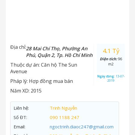
Địa chỉ:
28 Mai Chí Thọ, Phường An
4.1 Tỷ
Phú, Quận 2, Tp. Hồ Chí Minh
Diện tích:
96
Thuộc dự án:
Căn hộ The Sun
m2
Avenue
Ngày đăng:
13-07-
Pháp lý:
Hợp đồng mua bán
2019
Năm XD:
2015
Liên hệ:
Trinh Nguyễn
Số ĐT:
090 1188 247
Email:
ngoctrinh.diaoc247@gmail.com