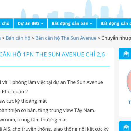
 chủ
Dự án BĐS
Bất động sản bán
Bất động sản 
n
>
Bán căn hộ
>
Bán căn hộ The Sun Avenue
>
Chuyển nhượ
N HỘ 1PN THE SUN AVENUE CHỈ 2,6
và 1 phòng làm việc tại dự án The Sun Avenue
n Phú, quận 2
iew cực kỳ thoáng mát
T
oàn thiện cơ bản, tầng trung view Tây Nam.
showroom, trung tâm thương mại
ế AIS, chợ truyền thống, giao thông nối kết cực kỳ