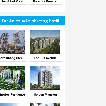
rchard ParkView
Botanica Premier
Dự án chuyển nhượng hot!!!
afira Khang Điền
The Sun Avenue
ington Residence
Golden Mansion