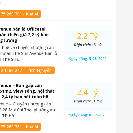
un…
75 269 781 - Khả Ái
enue bán lỗ Officetel
2.2 Tỷ
àn thiện giá 2,2 tỷ bao
ng lượng
Diện tích:
46 m2
 thuê và chuyển nhượng căn
l dự án The Sun Avenue Bán lỗ
Ngày đăng:
5-08-2020
el The Sun…
90 1188 247 - Trinh Nguyễn
venue – Bán gấp căn
2.4 Tỷ
 51m2, view sông, nội thất
á 2,4 tỷ bao hết toàn bộ
Diện tích:
51 m2
enue – Chuyển nhượng căn
 số 28 Mai Chí Thọ, phường An
Ngày đăng:
8-07-2020
2, TP Hồ…
75 269 781 - Khả Ái