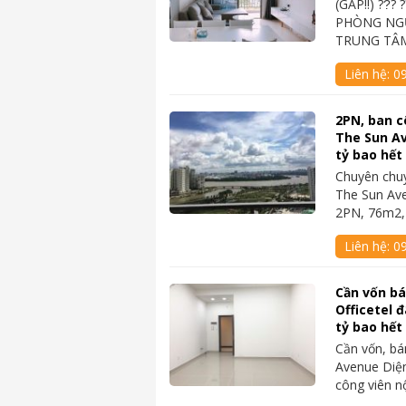
(GẤP‼️) ??́? 
PHÒNG NGỦ
TRUNG TÂM
Liên hệ:
0
2PN, ban c
The Sun Av
tỷ bao hết
Chuyên chu
The Sun Av
2PN, 76m2,
Liên hệ:
0
Cần vốn b
Officetel 
tỷ bao hết
Cần vốn, bá
Avenue Diện
công viên n