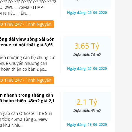
????? ??? ??? ?????? ??? ???? ?? ?2
, 2WC – 76M2 ?THÁP
Ngày đăng:
25-06-2020
 NHIỀU TIỆN…
90 1188 247 - Trinh Nguyễn
ông dài view sông Sài Gòn
3.65 Tỷ
enue có nội thất giá 3,65
Diện tích:
76 m2
yển nhượng căn hộ chung cư
enue Chuyển nhượng căn
Ngày đăng:
20-06-2020
 hoàn thiện cơ bản Đặc…
90 1188 247 - Trinh Nguyễn
án nhanh trong tháng căn
2.1 Tỷ
đã hoàn thiện. 45m2 giá 2,1
Diện tích:
45 m2
n gấp căn Officetel The Sun
 tích: 45m2 Tầng 2, view
Ngày đăng:
19-06-2020
ội khu Nhà…