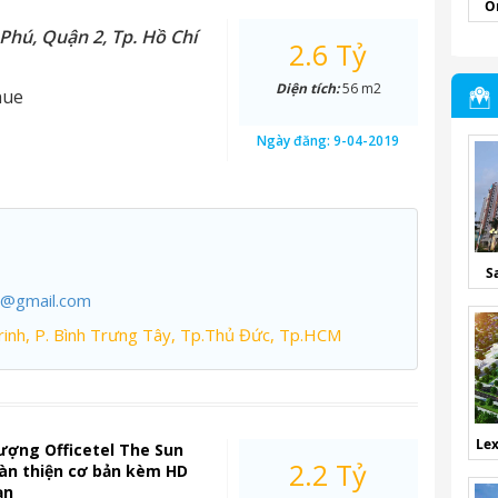
O
Phú, Quận 2, Tp. Hồ Chí
2.6 Tỷ
Diện tích:
56 m2
nue
Ngày đăng:
9-04-2019
S
7@gmail.com
inh, P. Bình Trưng Tây, Tp.Thủ Đức, Tp.HCM
Lex
ượng Officetel The Sun
2.2 Tỷ
àn thiện cơ bản kèm HD
ạn