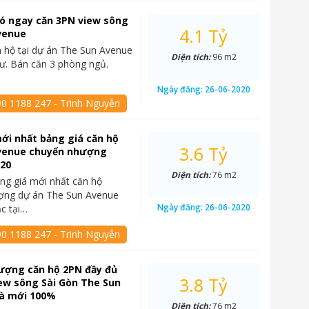
 có ngay căn 3PN view sông
4.1 Tỷ
venue
 hộ tại dự án The Sun Avenue
Diện tích:
96 m2
cư. Bán căn 3 phòng ngủ.
Ngày đăng:
26-06-2020
90 1188 247 - Trinh Nguyễn
ới nhất bảng giá căn hộ
3.6 Tỷ
venue chuyển nhượng
020
Diện tích:
76 m2
ng giá mới nhất căn hộ
ợng dự án The Sun Avenue
Ngày đăng:
26-06-2020
ạc tại…
90 1188 247 - Trinh Nguyễn
ượng căn hộ 2PN đầy đủ
3.8 Tỷ
iew sông Sài Gòn The Sun
à mới 100%
Diện tích:
76 m2