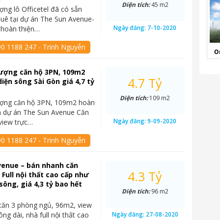
Diện tích:
45 m2
ng lô Officetel đã có sẵn
uê tại dự án The Sun Avenue-
Ngày đăng:
7-10-2020
 hoàn thiện…
90 1188 247 - Trinh Nguyễn
O
ượng căn hộ 3PN, 109m2
4.7 Tỷ
diện sông Sài Gòn giá 4,7 tỷ
Diện tích:
109 m2
ợng căn hộ 3PN, 109m2 hoàn
n dự án The Sun Avenue Căn
Ngày đăng:
9-09-2020
 view trực…
90 1188 247 - Trinh Nguyễn
venue – bán nhanh căn
4.3 Tỷ
 Full nội thất cao cấp như
sông, giá 4,3 tỷ bao hết
Diện tích:
96 m2
căn 3 phòng ngủ, 96m2, view
ng dài, nhà full nội thất cao
Ngày đăng:
27-08-2020