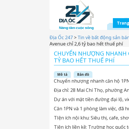
Trang
Địa Ốc 247
>
Tin về bất động sản bá
Avenue chỉ 2,6 tỷ bao hết thuế phí
CHUYỂN NHƯỢNG NHANH CĂ
TỶ BAO HẾT THUẾ PHÍ
Mô tả
Bản đồ
Chuyển nhượng nhanh căn hộ 1PN 
Địa chỉ: 28 Mai Chí Thọ, phường A
Dự án với mặt tiền đường đại lộ, v
Căn 1PN và 1 phòng làm việc, đã h
TIện ích nội khu: Siêu thị, cafe, 
Tiện ích liền kề: Trường học quốc t