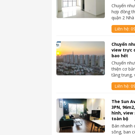
Chuyển nhượ
hợp đồng th
quận 2 Nhà
Liên hệ:
0
Chuyển nh
view trực 
bao hết
Chuyển như
thiện cơ bả
tầng trung,
Liên hệ:
0
The Sun A
3PN, 96m2,
hình, view 
toàn bộ
Bán nhanh 
sông, ban cô