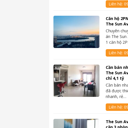
Liên hệ:
0
Căn hộ 2PN
The Sun Av
Chuyên chu
án The Sun 
1 căn hộ 2
Liên hệ:
0
Cần bán nh
The Sun A
chỉ 4,1 tỷ
Cần bán nh
đã được thi
nhanh, rẻ…
Liên hệ:
0
The Sun A
căn 3 phòn