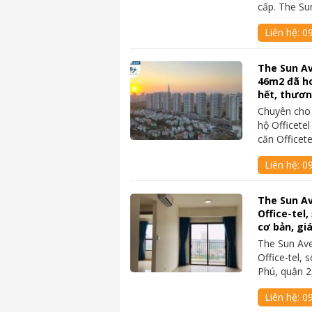
cấp. The S
Liên hệ:
09
The Sun Av
46m2 đã ho
hết, thươ
Chuyên cho
hộ Officete
căn Officet
Liên hệ:
0
The Sun A
Office-tel,
cơ bản, gi
The Sun Av
Office-tel,
Phú, quận 
Liên hệ:
09