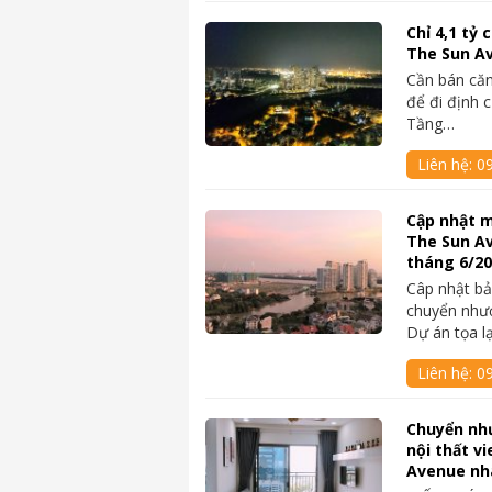
Chỉ 4,1 tỷ
The Sun A
Cần bán căn
để đi định 
Tầng…
Liên hệ:
0
Cập nhật m
The Sun A
tháng 6/2
Câp nhật bả
chuyển như
Dự án tọa l
Liên hệ:
0
Chuyển nh
nội thất v
Avenue nh