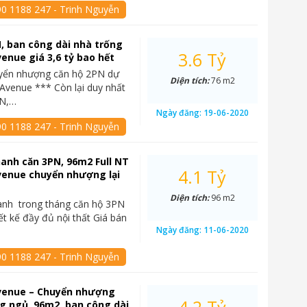
90 1188 247 - Trinh Nguyễn
, ban công dài nhà trống
3.6 Tỷ
enue giá 3,6 tỷ bao hết
yển nhượng căn hộ 2PN dự
Diện tích:
76 m2
Avenue *** Còn lại duy nhất
PN,…
Ngày đăng:
19-06-2020
90 1188 247 - Trinh Nguyễn
anh căn 3PN, 96m2 Full NT
4.1 Tỷ
venue chuyển nhượng lại
Diện tích:
96 m2
anh trong tháng căn hộ 3PN
ết kế đầy đủ nội thất Giá bán
Ngày đăng:
11-06-2020
90 1188 247 - Trinh Nguyễn
venue – Chuyển nhượng
g ngủ, 96m2, ban công dài,