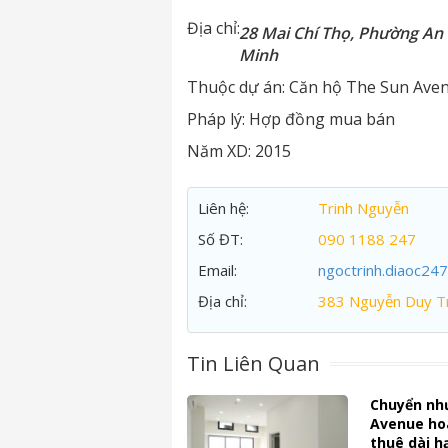
Địa chỉ:
28 Mai Chí Thọ, Phường An 
Minh
Thuộc dự án:
Căn hộ The Sun Ave
Pháp lý:
Hợp đồng mua bán
Năm XD:
2015
Liên hệ:
Trinh Nguyễn
Số ĐT:
090 1188 247
Email:
ngoctrinh.diaoc24
Địa chỉ:
383 Nguyễn Duy Tr
Tin Liên Quan
Chuyển nh
Avenue ho
thuê dài h