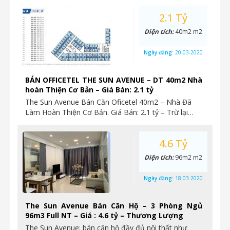
2.1 Tỷ
Diện tích:
40m2 m2
Ngày đăng:
20-03-2020
BÁN OFFICETEL THE SUN AVENUE – DT 40m2 Nhà
hoàn Thiện Cơ Bản – Giá Bán: 2.1 tỷ
The Sun Avenue Bán Căn Oficetel 40m2 – Nhà Đã
Làm Hoàn Thiện Cơ Bản. Giá Bán: 2.1 tỷ – Trừ lại…
4.6 Tỷ
Diện tích:
96m2 m2
Ngày đăng:
18-03-2020
The Sun Avenue Bán Căn Hộ – 3 Phòng Ngủ
96m3 Full NT – Giá : 4.6 tỷ – Thương Lượng
The Sun Avenue: bán căn hộ đầy đủ nội thất như