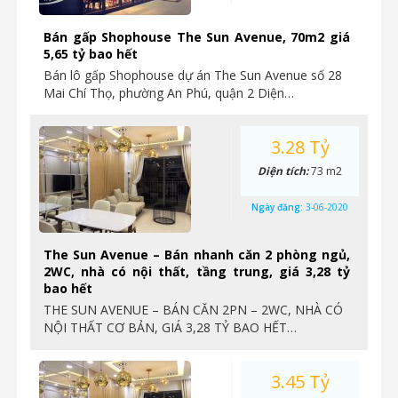
Bán gấp Shophouse The Sun Avenue, 70m2 giá
5,65 tỷ bao hết
Bán lô gấp Shophouse dự án The Sun Avenue số 28
Mai Chí Thọ, phường An Phú, quận 2 Diện…
3.28 Tỷ
Diện tích:
73 m2
Ngày đăng:
3-06-2020
The Sun Avenue – Bán nhanh căn 2 phòng ngủ,
2WC, nhà có nội thất, tầng trung, giá 3,28 tỷ
bao hết
THE SUN AVENUE – BÁN CĂN 2PN – 2WC, NHÀ CÓ
NỘI THẤT CƠ BẢN, GIÁ 3,28 TỶ BAO HẾT…
3.45 Tỷ