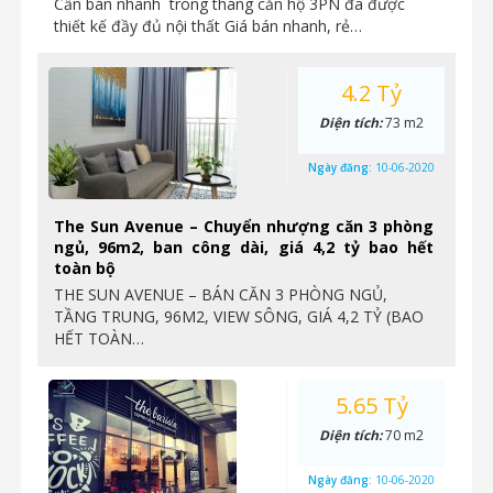
Cần bán nhanh trong tháng căn hộ 3PN đã được
thiết kế đầy đủ nội thất Giá bán nhanh, rẻ…
4.2 Tỷ
Diện tích:
73 m2
Ngày đăng:
10-06-2020
The Sun Avenue – Chuyển nhượng căn 3 phòng
ngủ, 96m2, ban công dài, giá 4,2 tỷ bao hết
toàn bộ
THE SUN AVENUE – BÁN CĂN 3 PHÒNG NGỦ,
TẦNG TRUNG, 96M2, VIEW SÔNG, GIÁ 4,2 TỶ (BAO
HẾT TOÀN…
5.65 Tỷ
Diện tích:
70 m2
Ngày đăng:
10-06-2020