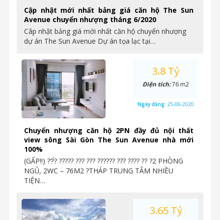
Cập nhật mới nhất bảng giá căn hộ The Sun
Avenue chuyển nhượng tháng 6/2020
Câp nhật bảng giá mới nhất căn hộ chuyển nhượng
dự án The Sun Avenue Dự án tọa lạc tại…
3.8 Tỷ
Diện tích:
76 m2
Ngày đăng:
25-06-2020
Chuyển nhượng căn hộ 2PN đầy đủ nội thất
view sông Sài Gòn The Sun Avenue nhà mới
100%
(GẤP‼️) ??́? ????? ??? ??? ?????? ??? ???? ?? ?2 PHÒNG
NGỦ, 2WC – 76M2 ?THÁP TRUNG TÂM NHIỀU
TIỆN…
3.65 Tỷ