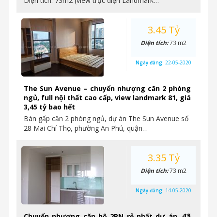
Diện tích: 73m2 (view trực diện Landmark…
3.45 Tỷ
Diện tích:
73 m2
Ngày đăng:
22-05-2020
The Sun Avenue – chuyển nhượng căn 2 phòng
ngủ, full nội thất cao cấp, view landmark 81, giá
3,45 tỷ bao hết
Bán gấp căn 2 phòng ngủ, dự án The Sun Avenue số
28 Mai Chí Thọ, phường An Phú, quận…
3.35 Tỷ
Diện tích:
73 m2
Ngày đăng:
14-05-2020
Chuyển nhượng căn hộ 2PN rẻ nhất dự án, đã