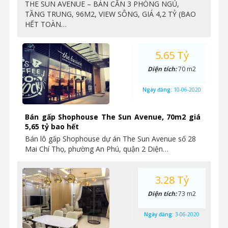
THE SUN AVENUE – BÁN CĂN 3 PHÒNG NGỦ,
TẦNG TRUNG, 96M2, VIEW SÔNG, GIÁ 4,2 TỶ (BAO
HẾT TOÀN…
5.65 Tỷ
Diện tích:
70 m2
Ngày đăng:
10-06-2020
Bán gấp Shophouse The Sun Avenue, 70m2 giá
5,65 tỷ bao hết
Bán lô gấp Shophouse dự án The Sun Avenue số 28
Mai Chí Thọ, phường An Phú, quận 2 Diện…
3.28 Tỷ
Diện tích:
73 m2
Ngày đăng:
3-06-2020