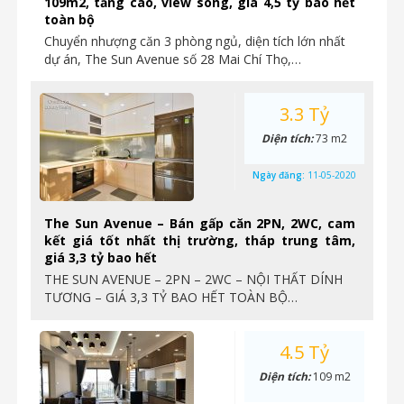
109m2, tầng cao, view sông, giá 4,5 tỷ bao hết
toàn bộ
Chuyển nhượng căn 3 phòng ngủ, diện tích lớn nhất
dự án, The Sun Avenue số 28 Mai Chí Thọ,…
3.3 Tỷ
Diện tích:
73 m2
Ngày đăng:
11-05-2020
The Sun Avenue – Bán gấp căn 2PN, 2WC, cam
kết giá tốt nhất thị trường, tháp trung tâm,
giá 3,3 tỷ bao hết
THE SUN AVENUE – 2PN – 2WC – NỘI THẤT DÍNH
TƯƠNG – GIÁ 3,3 TỶ BAO HẾT TOÀN BỘ…
4.5 Tỷ
Diện tích:
109 m2