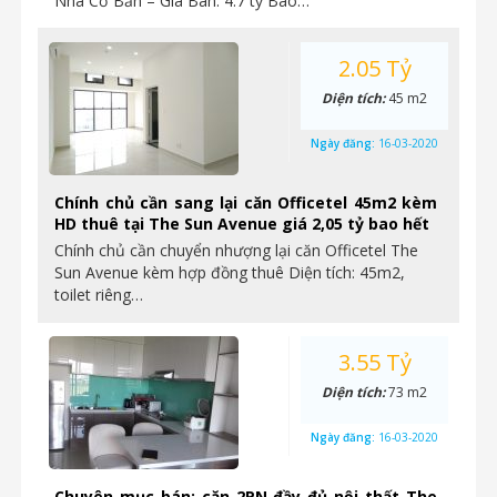
Nhà Cơ Bản – Giá Bán: 4.7 tỷ Bao…
2.05 Tỷ
Diện tích:
45 m2
Ngày đăng:
16-03-2020
Chính chủ cần sang lại căn Officetel 45m2 kèm
HD thuê tại The Sun Avenue giá 2,05 tỷ bao hết
Chính chủ cần chuyển nhượng lại căn Officetel The
Sun Avenue kèm hợp đồng thuê Diện tích: 45m2,
toilet riêng…
3.55 Tỷ
Diện tích:
73 m2
Ngày đăng:
16-03-2020
Chuyên mục bán: căn 2PN đầy đủ nội thất The