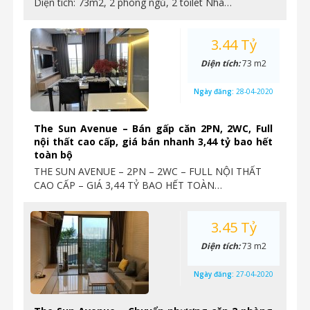
Diện tích: 73m2, 2 phòng ngủ, 2 toilet Nhà…
3.44 Tỷ
Diện tích:
73 m2
Ngày đăng:
28-04-2020
The Sun Avenue – Bán gấp căn 2PN, 2WC, Full
nội thất cao cấp, giá bán nhanh 3,44 tỷ bao hết
toàn bộ
THE SUN AVENUE – 2PN – 2WC – FULL NỘI THẤT
CAO CẤP – GIÁ 3,44 TỶ BAO HẾT TOÀN…
3.45 Tỷ
Diện tích:
73 m2
Ngày đăng:
27-04-2020