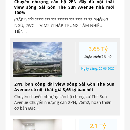
Chuyển nhượng căn hộ 2PN đầy đủ nội thất
view sông Sài Gòn The Sun Avenue nhà mới
100%
(GẤP‼️) ??́? ????? ??? ??? ?????? ??? ???? ?? ?2 PHÒNG
NGỦ, 2WC – 76M2 ?THÁP TRUNG TÂM NHIỀU
TIỆN…
3.65 Tỷ
Diện tích:
76 m2
Ngày đăng:
20-06-2020
2PN, ban công dài view sông Sài Gòn The Sun
Avenue có nội thất giá 3,65 tỷ bao hết
Chuyên chuyển nhượng căn hộ chung cư The Sun
Avenue Chuyển nhượng căn 2PN, 76m2, hoàn thiện
cơ bản Đặc…
2.1 Tỷ