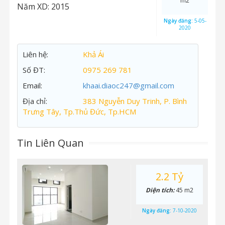
m2
Năm XD:
2015
Ngày đăng:
5-05-
2020
Liên hệ:
Khả Ái
Số ĐT:
0975 269 781
Email:
khaai.diaoc247@gmail.com
Địa chỉ:
383 Nguyễn Duy Trinh, P. Bình
Trưng Tây, Tp.Thủ Đức, Tp.HCM
Tin Liên Quan
2.2 Tỷ
Diện tích:
45 m2
Ngày đăng:
7-10-2020