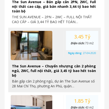
The Sun Avenue – Bán gấp căn 2PN, 2WC, Full
nội thất cao cấp, giá bán nhanh 3,44 tỷ bao hết
toàn bộ
THE SUN AVENUE – 2PN – 2WC – FULL NỘI THẤT
CAO CẤP – GIÁ 3,44 TỶ BAO HẾT TOÀN…
3.45 Tỷ
Diện tích:
73 m2
Ngày đăng:
27-04-2020
The Sun Avenue – Chuyển nhượng căn 2 phòng
ngủ, 2WC, full nội thất, giá 3,45 tỷ bao hết toàn
bộ
Bán gấp căn 2 phòng ngủ, dự án The Sun Avenue số
28 Mai Chí Thọ, phường An Phú, quận…
1.85 Tỷ
Diện tích:
43 m2