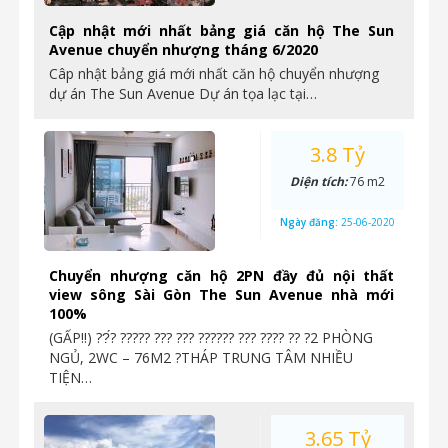
Cập nhật mới nhất bảng giá căn hộ The Sun
Avenue chuyển nhượng tháng 6/2020
Câp nhật bảng giá mới nhất căn hộ chuyển nhượng
dự án The Sun Avenue Dự án tọa lạc tại…
3.8 Tỷ
Diện tích:
76 m2
Ngày đăng:
25-06-2020
Chuyển nhượng căn hộ 2PN đầy đủ nội thất
view sông Sài Gòn The Sun Avenue nhà mới
100%
(GẤP‼️) ??́? ????? ??? ??? ?????? ??? ???? ?? ?2 PHÒNG
NGỦ, 2WC – 76M2 ?THÁP TRUNG TÂM NHIỀU
TIỆN…
3.65 Tỷ