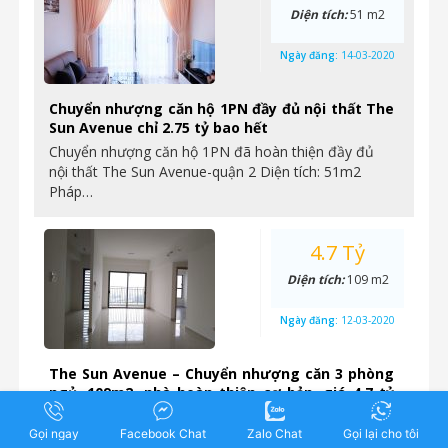
Diện tích:
51 m2
Ngày đăng:
14-03-2020
Chuyển nhượng căn hộ 1PN đầy đủ nội thất The
Sun Avenue chỉ 2.75 tỷ bao hết
Chuyển nhượng căn hộ 1PN đã hoàn thiện đầy đủ
nội thất The Sun Avenue-quận 2 Diện tích: 51m2
Pháp…
4.7 Tỷ
Diện tích:
109 m2
Ngày đăng:
12-03-2020
The Sun Avenue – Chuyển nhượng căn 3 phòng
ngủ, 109m2, nhà hoàn thiện cơ bản, giá 4,7 tỷ
bao hết
Gọi ngay
Chuyển nhượng căn 3 phòng ngủ, diện tích lớn nhất
Facebook Chat
Zalo Chat
Gọi lại cho tôi