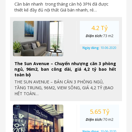
Cần bán nhanh trong tháng căn hộ 3PN đã được
thiết kế đầy đủ nội thất Giá bán nhanh, rẻ…
4.2 Tỷ
Diện tích:
73 m2
Ngày đăng:
10-06-2020
The Sun Avenue – Chuyển nhượng căn 3 phòng
ngủ, 96m2, ban công dài, giá 4,2 tỷ bao hết
toàn bộ
THE SUN AVENUE – BÁN CĂN 3 PHÒNG NGỦ,
TẦNG TRUNG, 96M2, VIEW SÔNG, GIÁ 4,2 TỶ (BAO
HẾT TOÀN…
5.65 Tỷ
Diện tích:
70 m2
Ngày đăng:
10-06-2020